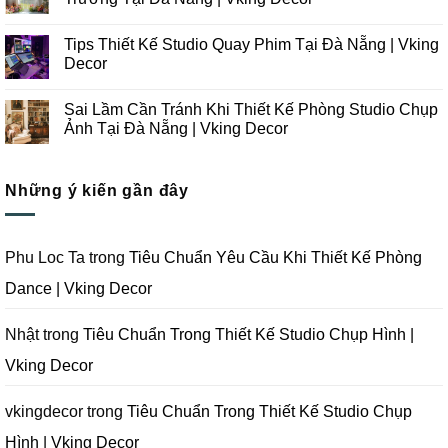
Kế
ở
Thi
Những
Không
Công
Lưu
có
Tips Thiết Kế Studio Quay Phim Tại Đà Nẵng | Vking
Studio
Ý
bình
Chụp
Trong
luận
Decor
Ảnh
Thiết
ở
Tại
Kế
Những
Không
Đà
Thi
Lưu
có
Sai Lầm Cần Tránh Khi Thiết Kế Phòng Studio Chụp
Nẵng
Công
Ý
bình
|
Trọn
Khi
luận
Ảnh Tại Đà Nẵng | Vking Decor
Vking
Gói
Thiết
ở
Decor
Studio
Kế
Tips
Không
Quay
Thi
Thiết
có
Phim
Công
Kế
bình
Tại
Trọn
Studio
Những ý kiến gần đây
luận
Đà
Gói
Quay
ở
Nẵng
Phim
Phim
Sai
|
Trường
Tại
Lầm
Vking
Tại
Đà
Cần
Decor
Đà
Nẵng
Tránh
Phu Loc Ta
trong
Tiêu Chuẩn Yêu Cầu Khi Thiết Kế Phòng
Nẵng
|
Khi
|
Vking
Thiết
Dance | Vking Decor
Vking
Decor
Kế
Decor
Phòng
Studio
Chụp
Nhật
trong
Tiêu Chuẩn Trong Thiết Kế Studio Chụp Hình |
Ảnh
Tại
Vking Decor
Đà
Nẵng
|
Vking
vkingdecor
trong
Tiêu Chuẩn Trong Thiết Kế Studio Chụp
Decor
Hình | Vking Decor