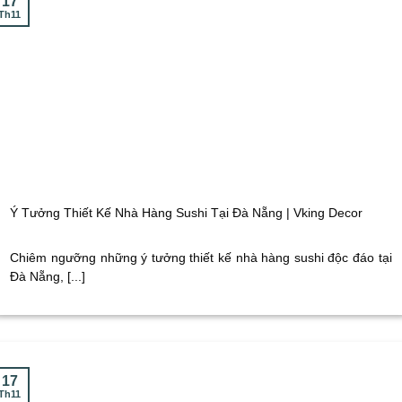
17
Th11
Ý Tưởng Thiết Kế Nhà Hàng Sushi Tại Đà Nẵng | Vking Decor
Chiêm ngưỡng những ý tưởng thiết kế nhà hàng sushi độc đáo tại
Đà Nẵng, [...]
17
Th11