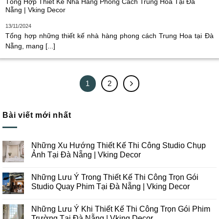
Tổng Hợp Thiết Kế Nhà Hàng Phong Cách Trung Hoa Tại Đà
Nẵng | Vking Decor
13/11/2024
Tổng hợp những thiết kế nhà hàng phong cách Trung Hoa tại Đà
Nẵng, mang [...]
1
2
Bài viết mới nhất
Những Xu Hướng Thiết Kế Thi Công Studio Chụp
Ảnh Tại Đà Nẵng | Vking Decor
Không
có
Những Lưu Ý Trong Thiết Kế Thi Công Trọn Gói
bình
luận
Studio Quay Phim Tại Đà Nẵng | Vking Decor
ở
Những
Không
Xu
có
Những Lưu Ý Khi Thiết Kế Thi Công Trọn Gói Phim
Hướng
bình
Thiết
luận
Trường Tại Đà Nẵng | Vking Decor