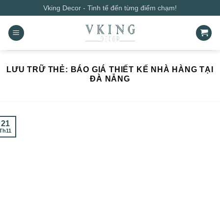
Bỏ
Vking Decor - Tinh tế đến từng điểm chạm!
qua
nội
dung
LƯU TRỮ THẺ:
BÁO GIÁ THIẾT KẾ NHÀ HÀNG TẠI
ĐÀ NẴNG
21
Th11