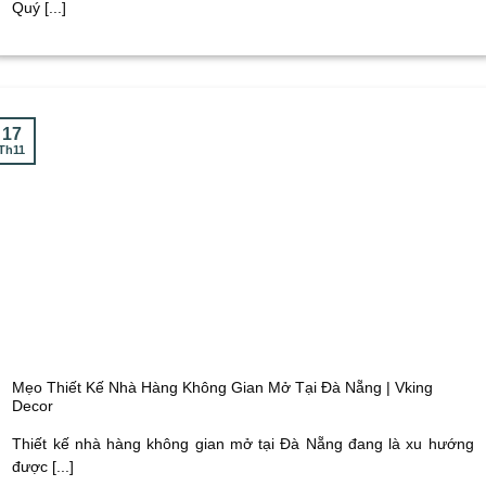
Quý [...]
17
Th11
Mẹo Thiết Kế Nhà Hàng Không Gian Mở Tại Đà Nẵng | Vking
Decor
Thiết kế nhà hàng không gian mở tại Đà Nẵng đang là xu hướng
được [...]