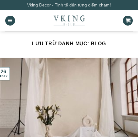
Bỏ
Vking Decor - Tinh tế đến từng điểm chạm!
qua
nội
dung
LƯU TRỮ DANH MỤC:
BLOG
26
Th12