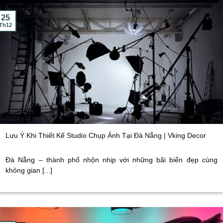
25
Th12
Lưu Ý Khi Thiết Kế Studio Chụp Ảnh Tại Đà Nẵng | Vking Decor
Đà Nẵng – thành phố nhộn nhịp với những bãi biển đẹp cùng
không gian [...]