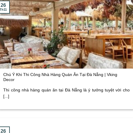
26
Th11
Chú Ý Khi Thi Công Nhà Hàng Quán Ăn Tại Đà Nẵng | Vking
Decor
Thi công nhà hàng quán ăn tại Đà Nẵng là ý tưởng tuyệt vời cho
[...]
26