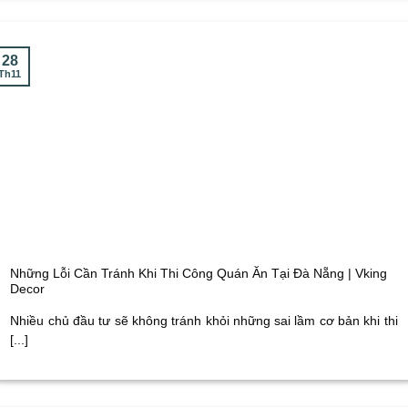
28
Th11
Những Lỗi Cần Tránh Khi Thi Công Quán Ăn Tại Đà Nẵng | Vking
Decor
Nhiều chủ đầu tư sẽ không tránh khỏi những sai lầm cơ bản khi thi
[...]