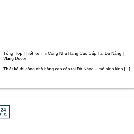
Tổng Hợp Thiết Kế Thi Công Nhà Hàng Cao Cấp Tại Đà Nẵng |
Vking Decor
Thiết kế thi công nhà hàng cao cấp tại Đà Nẵng – mô hình kinh [...]
24
Th11