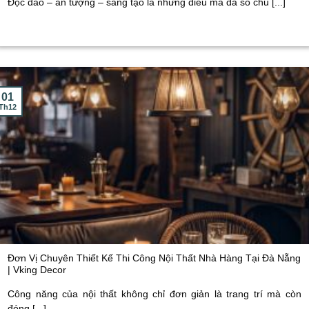
Độc đáo – ấn tượng – sáng tạo là những điều mà đa số chủ [...]
01
Th12
Đơn Vị Chuyên Thiết Kế Thi Công Nội Thất Nhà Hàng Tại Đà Nẵng
| Vking Decor
Công năng của nội thất không chỉ đơn giản là trang trí mà còn
đóng [...]