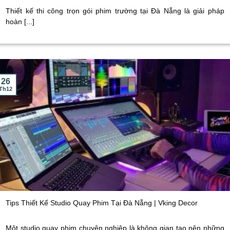
Thiết kế thi công trọn gói phim trường tại Đà Nẵng là giải pháp
hoàn [...]
26
Th12
Tips Thiết Kế Studio Quay Phim Tại Đà Nẵng | Vking Decor
Một studio quay phim chuyên nghiệp là không gian tạo nên những