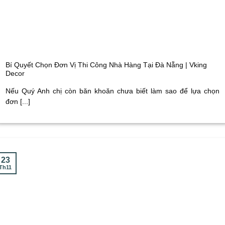
Bí Quyết Chọn Đơn Vị Thi Công Nhà Hàng Tại Đà Nẵng | Vking
Decor
Nếu Quý Anh chị còn băn khoăn chưa biết làm sao để lựa chọn
đơn [...]
23
Th11