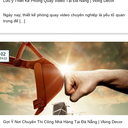
Lưu ý Thiết Kế Phòng Quay Video Tại Đà Nẵng | Vking Decor
Ngày nay, thiết kế phòng quay video chuyên nghiệp là yếu tố quan
trọng để [...]
02
Th12
Gợi Ý Nơi Chuyên Thi Công Nhà Hàng Tại Đà Nẵng | Vking Decor