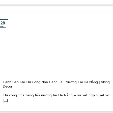
28
Th11
Cảnh Báo Khi Thi Công Nhà Hàng Lẩu Nướng Tại Đà Nẵng | Vking
Decor
Thi công nhà hàng lẩu nướng tại Đà Nẵng – sự kết hợp tuyệt vời
[...]