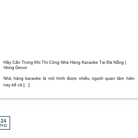
Hãy Cẩn Trọng Khi Thi Công Nhà Hàng Karaoke Tại Đà Nẵng |
Vking Decor
Nhà hàng karaoke là mô hình được nhiều người quan tâm hiện
nay kể cả [...]
24
Th11