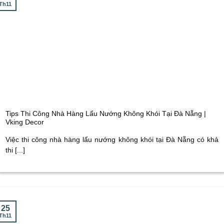
Th11
Tips Thi Công Nhà Hàng Lẩu Nướng Không Khói Tại Đà Nẵng |
Vking Decor
Việc thi công nhà hàng lẩu nướng không khói tại Đà Nẵng có khả
thi [...]
25
Th11