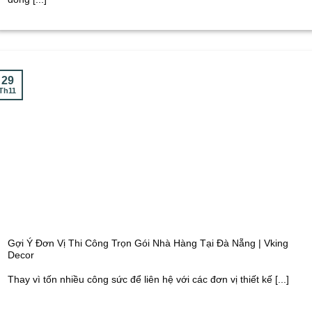
29
Th11
Gợi Ý Đơn Vị Thi Công Trọn Gói Nhà Hàng Tại Đà Nẵng | Vking
Decor
Thay vì tốn nhiều công sức để liên hệ với các đơn vị thiết kế [...]