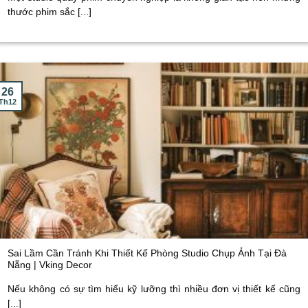
thước phim sắc [...]
26
Th12
Sai Lầm Cần Tránh Khi Thiết Kế Phòng Studio Chụp Ảnh Tại Đà
Nẵng | Vking Decor
Nếu không có sự tìm hiểu kỹ lưỡng thì nhiều đơn vị thiết kế cũng
[...]