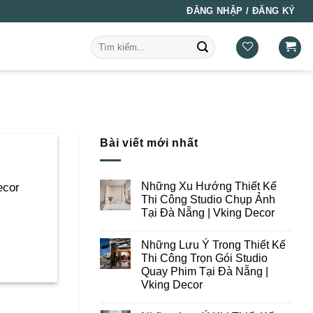
ĐĂNG NHẬP / ĐĂNG KÝ
Tìm
kiếm:
Bài viết mới nhất
Những Xu Hướng Thiết Kế
ecor
Thi Công Studio Chụp Ảnh
Tại Đà Nẵng | Vking Decor
Không
có
Những Lưu Ý Trong Thiết Kế
bình
luận
Thi Công Trọn Gói Studio
ở
Quay Phim Tại Đà Nẵng |
Những
Xu
Vking Decor
Hướng
Thiết
Không
Kế
có