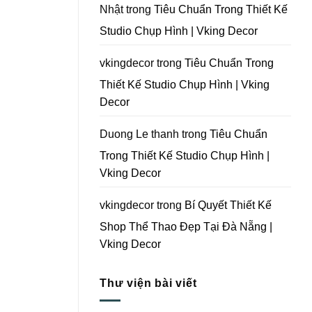
Tại
Nhật
trong
Tiêu Chuẩn Trong Thiết Kế
Đà
Nẵng
Studio Chụp Hình | Vking Decor
|
Vking
Decor
vkingdecor
trong
Tiêu Chuẩn Trong
Thiết Kế Studio Chụp Hình | Vking
Decor
Duong Le thanh
trong
Tiêu Chuẩn
Trong Thiết Kế Studio Chụp Hình |
Vking Decor
vkingdecor
trong
Bí Quyết Thiết Kế
Shop Thể Thao Đẹp Tại Đà Nẵng |
Vking Decor
Thư viện bài viết