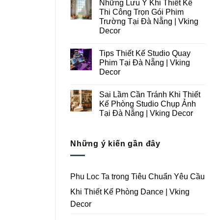
Những Lưu Ý Khi Thiết Kế
Thi
bình
Công
luận
Thi Công Trọn Gói Phim
ở
Studio
Trường Tại Đà Nẵng | Vking
Những
Chụp
Lưu
Ảnh
Decor
Ý
Tại
Trong
Không
Đà
Thiết
có
Nẵng
Tips Thiết Kế Studio Quay
Kế
bình
|
Thi
luận
Vking
Phim Tại Đà Nẵng | Vking
ở
Công
Decor
Decor
Những
Trọn
Lưu
Gói
Không
Ý
Studio
có
Khi
Quay
Sai Lầm Cần Tránh Khi Thiết
bình
Thiết
Phim
luận
Kế Phòng Studio Chụp Ảnh
Kế
Tại
ở
Thi
Đà
Tại Đà Nẵng | Vking Decor
Tips
Công
Nẵng
Thiết
Trọn
Không
|
Kế
Gói
có
Vking
Studio
Phim
bình
Decor
Quay
Những ý kiến gần đây
Trường
luận
Phim
ở
Tại
Tại
Sai
Đà
Đà
Lầm
Nẵng
Nẵng
Cần
|
|
Tránh
Vking
Phu Loc Ta
trong
Tiêu Chuẩn Yêu Cầu
Vking
Khi
Decor
Decor
Thiết
Khi Thiết Kế Phòng Dance | Vking
Kế
Phòng
Decor
Studio
Chụp
Ảnh