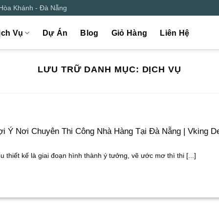
 Hòa Khánh - Đà Nẵng
ịch Vụ
Dự Án
Blog
Giỏ Hàng
Liên Hệ
LƯU TRỮ DANH MỤC:
DỊCH VỤ
i Ý Nơi Chuyên Thi Công Nhà Hàng Tại Đà Nẵng | Vking D
u thiết kế là giai đoạn hình thành ý tưởng, vẽ ước mơ thì thi [...]