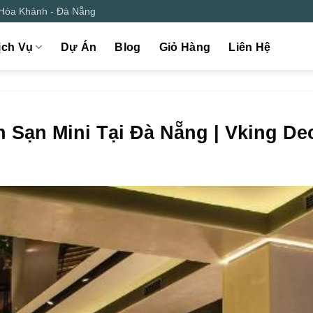
 Hòa Khánh - Đà Nẵng
ịch Vụ
Dự Án
Blog
Giỏ Hàng
Liên Hệ
 Sạn Mini Tại Đà Nẵng | Vking De