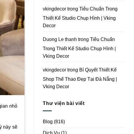
Vking
Decor
vkingdecor
trong
Tiêu Chuẩn Trong
Thiết Kế Studio Chụp Hình | Vking
Decor
Duong Le thanh
trong
Tiêu Chuẩn
Trong Thiết Kế Studio Chụp Hình |
Vking Decor
vkingdecor
trong
Bí Quyết Thiết Kế
Shop Thể Thao Đẹp Tại Đà Nẵng |
Vking Decor
Thư viện bài viết
gian nhỏ
Blog
(816)
ý này sẽ
Dịch Vụ
(1)