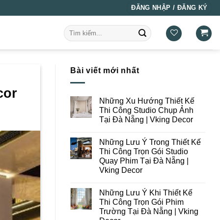
ĐĂNG NHẬP / ĐĂNG KÝ
Tìm
kiếm:
Bài viết mới nhất
cor
Những Xu Hướng Thiết Kế
Thi Công Studio Chụp Ảnh
Tại Đà Nẵng | Vking Decor
Không
có
Những Lưu Ý Trong Thiết Kế
bình
luận
Thi Công Trọn Gói Studio
ở
Quay Phim Tại Đà Nẵng |
Những
Xu
Vking Decor
Hướng
Thiết
Không
Kế
có
Những Lưu Ý Khi Thiết Kế
Thi
bình
Công
luận
Thi Công Trọn Gói Phim
ở
Studio
Trường Tại Đà Nẵng | Vking
Những
Chụp
Lưu
Ảnh