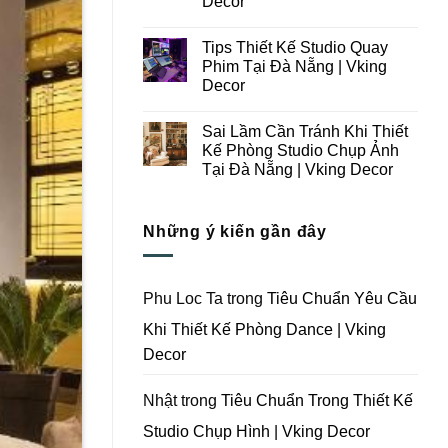
Decor
Ý
Tại
Trong
Không
Đà
Thiết
có
Nẵng
Tips Thiết Kế Studio Quay
Kế
bình
|
Thi
luận
Vking
Phim Tại Đà Nẵng | Vking
ở
Công
Decor
Decor
Những
Trọn
Lưu
Gói
Không
Ý
Studio
có
Khi
Quay
Sai Lầm Cần Tránh Khi Thiết
bình
Thiết
Phim
luận
Kế Phòng Studio Chụp Ảnh
Kế
Tại
ở
Thi
Đà
Tại Đà Nẵng | Vking Decor
Tips
Công
Nẵng
Thiết
Trọn
Không
|
Kế
Gói
có
Vking
Studio
Phim
bình
Decor
Quay
Những ý kiến gần đây
Trường
luận
Phim
ở
Tại
Tại
Sai
Đà
Đà
Lầm
Nẵng
Nẵng
Cần
|
|
Tránh
Vking
Phu Loc Ta
trong
Tiêu Chuẩn Yêu Cầu
Vking
Khi
Decor
Decor
Thiết
Khi Thiết Kế Phòng Dance | Vking
Kế
Phòng
Decor
Studio
Chụp
Ảnh
Tại
Nhật
trong
Tiêu Chuẩn Trong Thiết Kế
Đà
Nẵng
Studio Chụp Hình | Vking Decor
|