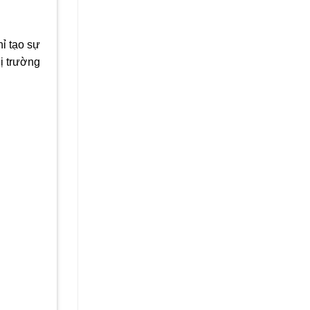
ỉ tạo sự
ị trường