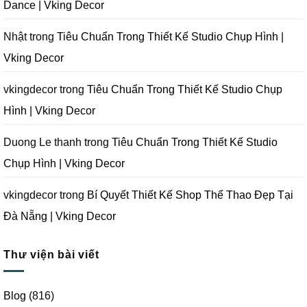
Dance | Vking Decor
Vking
Decor
Kế
Decor
Phòng
Studio
Chụp
Nhật
trong
Tiêu Chuẩn Trong Thiết Kế Studio Chụp Hình |
Ảnh
Tại
Vking Decor
Đà
Nẵng
|
Vking
vkingdecor
trong
Tiêu Chuẩn Trong Thiết Kế Studio Chụp
Decor
Hình | Vking Decor
Duong Le thanh
trong
Tiêu Chuẩn Trong Thiết Kế Studio
Chụp Hình | Vking Decor
vkingdecor
trong
Bí Quyết Thiết Kế Shop Thể Thao Đẹp Tại
Đà Nẵng | Vking Decor
Thư viện bài viết
Blog
(816)