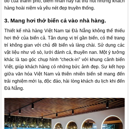
bồ của thành phố, điểm nhấn này rất thu hút những khách
hàng hoài niệm và yêu nét đẹp truyền thống.
3. Mang hơi thở biển cả vào nhà hàng.
Thiết kế nhà hàng Việt Nam tại Đà Nẵng không thể thiếu
hơi thở của biển cả. Tận dụng vị trí gần biển, có thể trang
trí không gian với chủ đề biển và làng chài. Sử dụng các
vật liệu như vỏ sò, lưới đánh cá, thuyền nan. Một ý tưởng
khác là tạo góc chụp hình “check-in” với khung cảnh biển
Việt, giúp khách hàng có những bức ảnh đẹp. Sự kết hợp
giữa văn hóa Việt Nam và thiên nhiên biển sẽ mang đến
trải nghiệm mới lạ, độc đáo, hài lòng khách du lịch khi đến
Đà Nẵng.