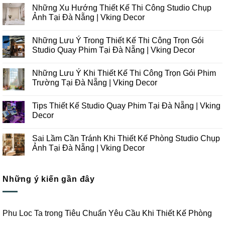
Những Xu Hướng Thiết Kế Thi Công Studio Chụp
Ảnh Tại Đà Nẵng | Vking Decor
Không
có
Những Lưu Ý Trong Thiết Kế Thi Công Trọn Gói
bình
luận
Studio Quay Phim Tại Đà Nẵng | Vking Decor
ở
Những
Không
Xu
có
Những Lưu Ý Khi Thiết Kế Thi Công Trọn Gói Phim
Hướng
bình
Thiết
luận
Trường Tại Đà Nẵng | Vking Decor
Kế
ở
Thi
Những
Không
Công
Lưu
có
Tips Thiết Kế Studio Quay Phim Tại Đà Nẵng | Vking
Studio
Ý
bình
Chụp
Trong
luận
Decor
Ảnh
Thiết
ở
Tại
Kế
Những
Không
Đà
Thi
Lưu
có
Sai Lầm Cần Tránh Khi Thiết Kế Phòng Studio Chụp
Nẵng
Công
Ý
bình
|
Trọn
Khi
luận
Ảnh Tại Đà Nẵng | Vking Decor
Vking
Gói
Thiết
ở
Decor
Studio
Kế
Tips
Không
Quay
Thi
Thiết
có
Phim
Công
Kế
bình
Tại
Trọn
Studio
Những ý kiến gần đây
luận
Đà
Gói
Quay
ở
Nẵng
Phim
Phim
Sai
|
Trường
Tại
Lầm
Vking
Tại
Đà
Cần
Decor
Đà
Nẵng
Tránh
Phu Loc Ta
trong
Tiêu Chuẩn Yêu Cầu Khi Thiết Kế Phòng
Nẵng
|
Khi
|
Vking
Thiết