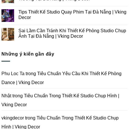
Kế
ở
Thi
Những
Không
Công
Lưu
có
Tips Thiết Kế Studio Quay Phim Tại Đà Nẵng | Vking
Studio
Ý
bình
Chụp
Trong
luận
Decor
Ảnh
Thiết
ở
Tại
Kế
Những
Không
Đà
Thi
Lưu
có
Sai Lầm Cần Tránh Khi Thiết Kế Phòng Studio Chụp
Nẵng
Công
Ý
bình
|
Trọn
Khi
luận
Ảnh Tại Đà Nẵng | Vking Decor
Vking
Gói
Thiết
ở
Decor
Studio
Kế
Tips
Không
Quay
Thi
Thiết
có
Phim
Công
Kế
bình
Tại
Trọn
Studio
Những ý kiến gần đây
luận
Đà
Gói
Quay
ở
Nẵng
Phim
Phim
Sai
|
Trường
Tại
Lầm
Vking
Tại
Đà
Cần
Decor
Đà
Nẵng
Tránh
Phu Loc Ta
trong
Tiêu Chuẩn Yêu Cầu Khi Thiết Kế Phòng
Nẵng
|
Khi
|
Vking
Thiết
Dance | Vking Decor
Vking
Decor
Kế
Decor
Phòng
Studio
Chụp
Nhật
trong
Tiêu Chuẩn Trong Thiết Kế Studio Chụp Hình |
Ảnh
Tại
Vking Decor
Đà
Nẵng
|
Vking
vkingdecor
trong
Tiêu Chuẩn Trong Thiết Kế Studio Chụp
Decor
Hình | Vking Decor