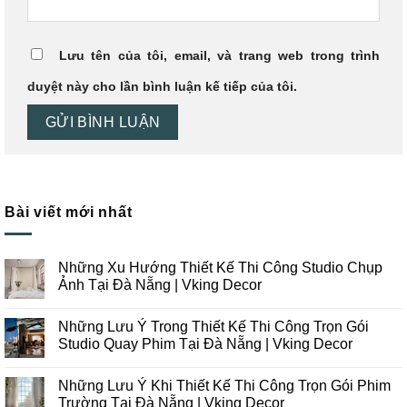
Lưu tên của tôi, email, và trang web trong trình
duyệt này cho lần bình luận kế tiếp của tôi.
Bài viết mới nhất
Những Xu Hướng Thiết Kế Thi Công Studio Chụp
Ảnh Tại Đà Nẵng | Vking Decor
Không
có
Những Lưu Ý Trong Thiết Kế Thi Công Trọn Gói
bình
luận
Studio Quay Phim Tại Đà Nẵng | Vking Decor
ở
Những
Không
Xu
có
Những Lưu Ý Khi Thiết Kế Thi Công Trọn Gói Phim
Hướng
bình
Thiết
luận
Trường Tại Đà Nẵng | Vking Decor