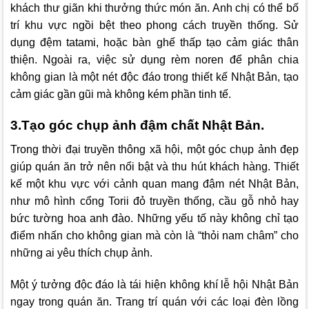
khách thư giãn khi thưởng thức món ăn. Anh chị có thể bố
trí khu vực ngồi bệt theo phong cách truyền thống. Sử
dụng đệm tatami, hoặc bàn ghế thấp tạo cảm giác thân
thiện. Ngoài ra, việc sử dụng rèm noren để phân chia
không gian là một nét độc đáo trong thiết kế Nhật Bản, tạo
cảm giác gần gũi mà không kém phần tinh tế.
3.Tạo góc chụp ảnh đậm chất Nhật Bản.
Trong thời đại truyền thông xã hội, một góc chụp ảnh đẹp
giúp quán ăn trở nên nổi bật và thu hút khách hàng. Thiết
kế một khu vực với cảnh quan mang đậm nét Nhật Bản,
như mô hình cổng Torii đỏ truyền thống, cầu gỗ nhỏ hay
bức tường hoa anh đào. Những yếu tố này không chỉ tạo
điểm nhấn cho không gian mà còn là “thỏi nam châm” cho
những ai yêu thích chụp ảnh.
Một ý tưởng độc đáo là tái hiện không khí lễ hội Nhật Bản
ngay trong quán ăn. Trang trí quán với các loại đèn lồng