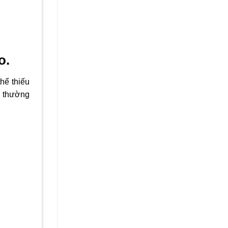
o.
hể thiếu
i thường