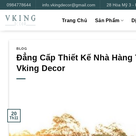
Bỏ
0984778644
info.vkingdecor@gmail.com
28 Hòa Mỹ 3 -
qua
nội
Trang Chủ
Sản Phẩm
D
dung
BLOG
Đẳng Cấp Thiết Kế Nhà Hàng T
Vking Decor
20
Th11