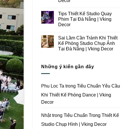
Decor
Ý
Tại
Trong
Không
Đà
Thiết
có
Nẵng
Tips Thiết Kế Studio Quay
Kế
bình
|
Thi
luận
Vking
Phim Tại Đà Nẵng | Vking
ở
Công
Decor
Decor
Những
Trọn
Lưu
Gói
Không
Ý
Studio
có
Khi
Quay
Sai Lầm Cần Tránh Khi Thiết
bình
Thiết
Phim
luận
Kế Phòng Studio Chụp Ảnh
Kế
Tại
ở
Thi
Đà
Tại Đà Nẵng | Vking Decor
Tips
Công
Nẵng
Thiết
Trọn
Không
|
Kế
Gói
có
Vking
Studio
Phim
bình
Decor
Quay
Những ý kiến gần đây
Trường
luận
Phim
ở
Tại
Tại
Sai
Đà
Đà
Lầm
Nẵng
Nẵng
Cần
|
|
Tránh
Vking
Phu Loc Ta
trong
Tiêu Chuẩn Yêu Cầu
Vking
Khi
Decor
Decor
Thiết
Khi Thiết Kế Phòng Dance | Vking
Kế
Phòng
Decor
Studio
Chụp
Ảnh
Tại
Nhật
trong
Tiêu Chuẩn Trong Thiết Kế
Đà
Nẵng
Studio Chụp Hình | Vking Decor
|