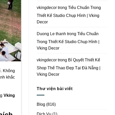
Vking
Decor
vkingdecor
trong
Tiêu Chuẩn Trong
Thiết Kế Studio Chụp Hình | Vking
Decor
Duong Le thanh
trong
Tiêu Chuẩn
Trong Thiết Kế Studio Chụp Hình |
Vking Decor
vkingdecor
trong
Bí Quyết Thiết Kế
Shop Thể Thao Đẹp Tại Đà Nẵng |
ế. Không
Vking Decor
ảnh khắc
Thư viện bài viết
ng
Vking
Blog
(816)
hích.
Dịch Vụ
(1)