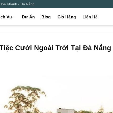
 Hòa Khánh - Đà Nẵng
ịch Vụ
Dự Án
Blog
Giỏ Hàng
Liên Hệ
iệc Cưới Ngoài Trời Tại Đà Nẵng 