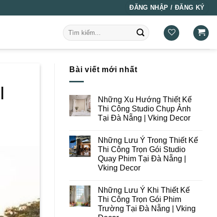
ĐĂNG NHẬP / ĐĂNG KÝ
Tìm
kiếm:
Bài viết mới nhất
|
Những Xu Hướng Thiết Kế
Thi Công Studio Chụp Ảnh
Tại Đà Nẵng | Vking Decor
Không
có
Những Lưu Ý Trong Thiết Kế
bình
luận
Thi Công Trọn Gói Studio
ở
Quay Phim Tại Đà Nẵng |
Những
Xu
Vking Decor
Hướng
Thiết
Không
Kế
có
Những Lưu Ý Khi Thiết Kế
Thi
bình
Công
luận
Thi Công Trọn Gói Phim
ở
Studio
Trường Tại Đà Nẵng | Vking
Những
Chụp
Lưu
Ảnh