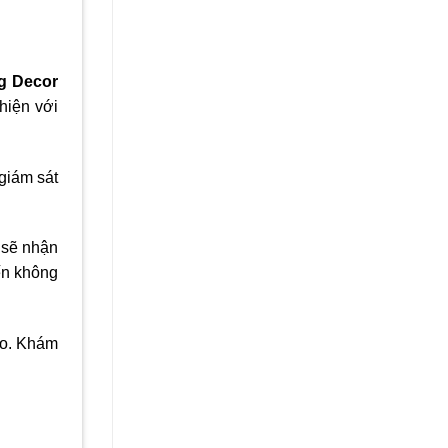
g Decor
hiện với
 giám sát
ị sẽ nhận
ến không
áo. Khám