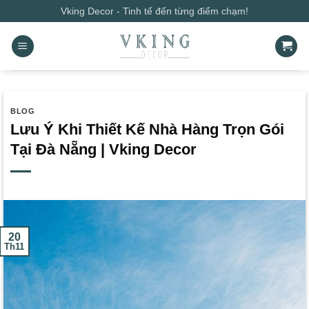
Bỏ
Vking Decor - Tinh tế đến từng điểm chạm!
qua
nội
dung
BLOG
Lưu Ý Khi Thiết Kế Nhà Hàng Trọn Gói
Tại Đà Nẵng | Vking Decor
20
Th11