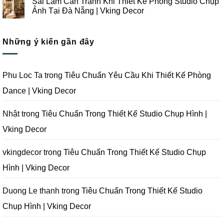
Sai Lầm Cần Tránh Khi Thiết Kế Phòng Studio Chụp
Nẵng
Công
Ý
bình
|
Trọn
Khi
luận
Ảnh Tại Đà Nẵng | Vking Decor
Vking
Gói
Thiết
ở
Decor
Studio
Kế
Tips
Không
Quay
Thi
Thiết
có
Phim
Công
Kế
bình
Tại
Trọn
Studio
Những ý kiến gần đây
luận
Đà
Gói
Quay
ở
Nẵng
Phim
Phim
Sai
|
Trường
Tại
Lầm
Vking
Tại
Đà
Cần
Decor
Đà
Nẵng
Tránh
Phu Loc Ta
trong
Tiêu Chuẩn Yêu Cầu Khi Thiết Kế Phòng
Nẵng
|
Khi
|
Vking
Thiết
Dance | Vking Decor
Vking
Decor
Kế
Decor
Phòng
Studio
Chụp
Nhật
trong
Tiêu Chuẩn Trong Thiết Kế Studio Chụp Hình |
Ảnh
Tại
Vking Decor
Đà
Nẵng
|
Vking
vkingdecor
trong
Tiêu Chuẩn Trong Thiết Kế Studio Chụp
Decor
Hình | Vking Decor
Duong Le thanh
trong
Tiêu Chuẩn Trong Thiết Kế Studio
Chụp Hình | Vking Decor