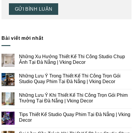
Bài viết mới nhất
Những Xu Hướng Thiết Kế Thi Công Studio Chụp
Ảnh Tại Đà Nẵng | Vking Decor
Không
có
Những Lưu Ý Trong Thiết Kế Thi Công Trọn Gói
bình
luận
Studio Quay Phim Tại Đà Nẵng | Vking Decor
ở
Những
Không
Xu
có
Những Lưu Ý Khi Thiết Kế Thi Công Trọn Gói Phim
Hướng
bình
Thiết
luận
Trường Tại Đà Nẵng | Vking Decor
Kế
ở
Thi
Những
Không
Công
Lưu
có
Tips Thiết Kế Studio Quay Phim Tại Đà Nẵng | Vking
Studio
Ý
bình
Chụp
Trong
luận
Decor
Ảnh
Thiết
ở
Tại
Kế
Những
Không
Đà
Thi
Lưu
có