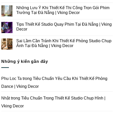
Những
Không
Xu
có
Những Lưu Ý Khi Thiết Kế Thi Công Trọn Gói Phim
Hướng
bình
Thiết
luận
Trường Tại Đà Nẵng | Vking Decor
Kế
ở
Thi
Những
Không
Công
Lưu
có
Tips Thiết Kế Studio Quay Phim Tại Đà Nẵng | Vking
Studio
Ý
bình
Chụp
Trong
luận
Decor
Ảnh
Thiết
ở
Tại
Kế
Những
Không
Đà
Thi
Lưu
có
Sai Lầm Cần Tránh Khi Thiết Kế Phòng Studio Chụp
Nẵng
Công
Ý
bình
|
Trọn
Khi
luận
Ảnh Tại Đà Nẵng | Vking Decor
Vking
Gói
Thiết
ở
Decor
Studio
Kế
Tips
Không
Quay
Thi
Thiết
có
Phim
Công
Kế
bình
Tại
Trọn
Studio
Những ý kiến gần đây
luận
Đà
Gói
Quay
ở
Nẵng
Phim
Phim
Sai
|
Trường
Tại
Lầm
Vking
Tại
Đà
Cần
Decor
Đà
Nẵng
Tránh
Phu Loc Ta
trong
Tiêu Chuẩn Yêu Cầu Khi Thiết Kế Phòng
Nẵng
|
Khi
|
Vking
Thiết
Dance | Vking Decor
Vking
Decor
Kế
Decor
Phòng
Studio
Chụp
Nhật
trong
Tiêu Chuẩn Trong Thiết Kế Studio Chụp Hình |
Ảnh
Tại
Vking Decor
Đà
Nẵng
|