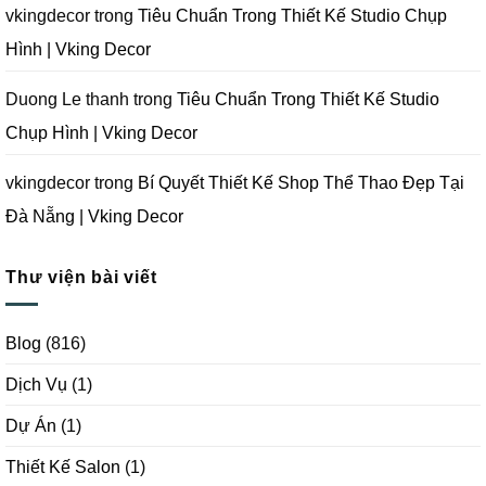
Vking
vkingdecor
trong
Tiêu Chuẩn Trong Thiết Kế Studio Chụp
Decor
Hình | Vking Decor
Duong Le thanh
trong
Tiêu Chuẩn Trong Thiết Kế Studio
Chụp Hình | Vking Decor
vkingdecor
trong
Bí Quyết Thiết Kế Shop Thể Thao Đẹp Tại
Đà Nẵng | Vking Decor
Thư viện bài viết
Blog
(816)
Dịch Vụ
(1)
Dự Án
(1)
Thiết Kế Salon
(1)