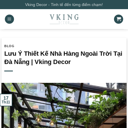
Bỏ
Vking Decor - Tinh tế đến từng điểm chạm!
qua
nội
dung
BLOG
Lưu Ý Thiết Kế Nhà Hàng Ngoài Trời Tại
Đà Nẵng | Vking Decor
17
Th11