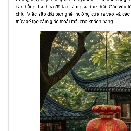
cân bằng, hài hòa để tạo cảm giác thư thái. Các yếu t
chịu. Việc sắp đặt bàn ghế, hướng cửa ra vào và các 
thủy để tạo cảm giác thoải mái cho khách hàng.