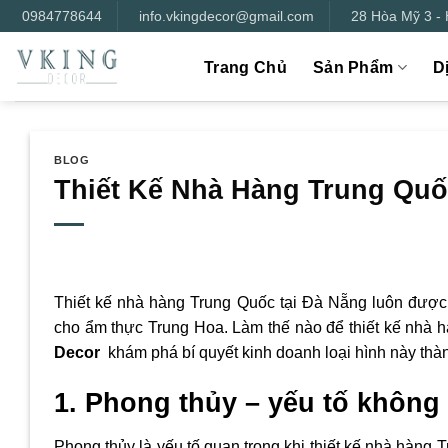
Bỏ
0984778644
info.vkingdecor@gmail.com
28 Hòa Mỹ 3 -
qua
nội
Trang Chủ
Sản Phẩm
D
dung
BLOG
Thiết Kế Nhà Hàng Trung Quố
Thiết kế nhà hàng Trung Quốc tại Đà Nẵng luôn được
cho ẩm thực Trung Hoa. Làm thế nào để thiết kế nhà 
Decor
khám phá bí quyết kinh doanh loại hình này thà
1. Phong thủy – yếu tố không 
Phong thủy là yếu tố quan trọng khi thiết kế nhà hàng T