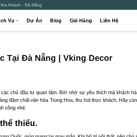
 Hòa Khánh - Đà Nẵng
ịch Vụ
Dự Án
Blog
Giỏ Hàng
Liên Hệ
c Tại Đà Nẵng | Vking Decor
 các chủ đầu tư quan tâm. Bởi nhờ sự yêu thích mà khách h
hàng đậm chất văn hóa Trung Hoa, thu hút thực khách. Hãy cù
nh công nhé.
thể thiếu.
rung Quốc, giúp mang lại may mắn. Khi bố trí nội thất, nên chú