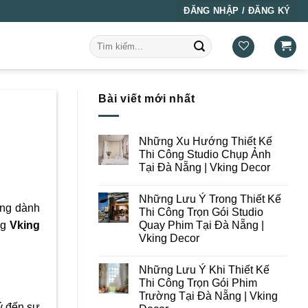
ĐĂNG NHẬP / ĐĂNG KÝ
Tìm
kiếm:
Bài viết mới nhất
Những Xu Hướng Thiết Kế
Thi Công Studio Chụp Ảnh
Tại Đà Nẵng | Vking Decor
Không
có
Những Lưu Ý Trong Thiết Kế
bình
àng dành
luận
Thi Công Trọn Gói Studio
ở
Quay Phim Tại Đà Nẵng |
ng
Vking
Những
Xu
Vking Decor
Hướng
Thiết
Không
Kế
có
Những Lưu Ý Khi Thiết Kế
Thi
bình
Công
luận
Thi Công Trọn Gói Phim
ở
Studio
Trường Tại Đà Nẵng | Vking
Những
Chụp
Lưu
 ý đến sự
Ảnh