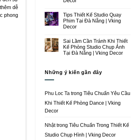
Decor
Ý
Tại
 thêm dễ
Trong
Không
Đà
Thiết
có
Nẵng
Tips Thiết Kế Studio Quay
ắc phong
Kế
bình
|
Thi
luận
Vking
Phim Tại Đà Nẵng | Vking
ở
Công
Decor
Decor
Những
Trọn
Lưu
Gói
Không
Ý
Studio
có
Khi
Quay
Sai Lầm Cần Tránh Khi Thiết
bình
Thiết
Phim
luận
Kế Phòng Studio Chụp Ảnh
Kế
Tại
ở
Thi
Đà
Tại Đà Nẵng | Vking Decor
Tips
Công
Nẵng
Thiết
Trọn
Không
|
Kế
Gói
có
Vking
Studio
Phim
bình
Decor
Quay
Những ý kiến gần đây
Trường
luận
Phim
ở
Tại
Tại
Sai
Đà
Đà
Lầm
Nẵng
Nẵng
Cần
|
|
Tránh
Vking
Phu Loc Ta
trong
Tiêu Chuẩn Yêu Cầu
Vking
Khi
Decor
Decor
Thiết
Khi Thiết Kế Phòng Dance | Vking
Kế
Phòng
Decor
Studio
Chụp
Ảnh
Tại
Nhật
trong
Tiêu Chuẩn Trong Thiết Kế
Đà
Nẵng
Studio Chụp Hình | Vking Decor
|