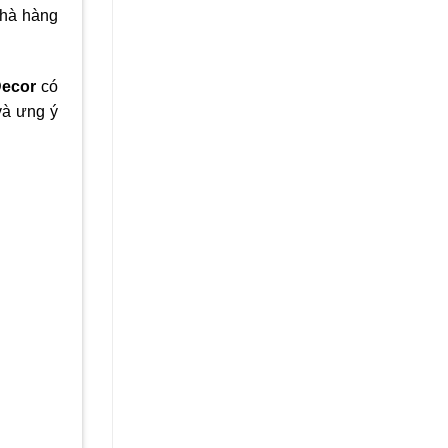
nhà hàng
Decor
có
và ưng ý