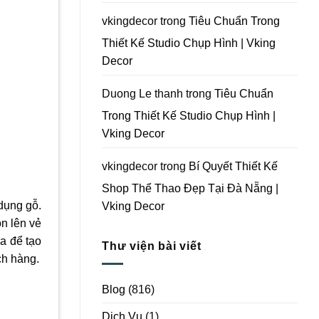
Vking
Decor
vkingdecor
trong
Tiêu Chuẩn Trong
Thiết Kế Studio Chụp Hình | Vking
Decor
Duong Le thanh
trong
Tiêu Chuẩn
Trong Thiết Kế Studio Chụp Hình |
Vking Decor
vkingdecor
trong
Bí Quyết Thiết Kế
Shop Thể Thao Đẹp Tại Đà Nẵng |
 dụng gỗ.
Vking Decor
ôn lên vẻ
ứa để tạo
Thư viện bài viết
ch hàng.
Blog
(816)
Dịch Vụ
(1)