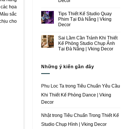
Decor
Ý
Tại
à các họa
Trong
Không
Đà
Thiết
có
Nẵng
Tips Thiết Kế Studio Quay
 Màu sắc
Kế
bình
|
Thi
luận
Vking
Phim Tại Đà Nẵng | Vking
chịu cho
ở
Công
Decor
Decor
Những
Trọn
Lưu
Gói
Không
Ý
Studio
có
Khi
Quay
Sai Lầm Cần Tránh Khi Thiết
bình
Thiết
Phim
luận
Kế Phòng Studio Chụp Ảnh
Kế
Tại
ở
Thi
Đà
Tại Đà Nẵng | Vking Decor
Tips
Công
Nẵng
Thiết
Trọn
Không
|
Kế
Gói
có
Vking
Studio
Phim
bình
Decor
Quay
Những ý kiến gần đây
Trường
luận
Phim
ở
Tại
Tại
Sai
Đà
Đà
Lầm
Nẵng
Nẵng
Cần
|
|
Tránh
Vking
Phu Loc Ta
trong
Tiêu Chuẩn Yêu Cầu
Vking
Khi
Decor
Decor
Thiết
Khi Thiết Kế Phòng Dance | Vking
Kế
Phòng
Decor
Studio
Chụp
Ảnh
Tại
Nhật
trong
Tiêu Chuẩn Trong Thiết Kế
Đà
Nẵng
Studio Chụp Hình | Vking Decor
|