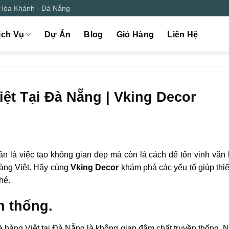
 Hòa Khánh - Đà Nẵng
ịch Vụ
Dự Án
Blog
Giỏ Hàng
Liên Hệ
iệt Tại Đà Nẵng | Vking Decor
ần là việc tạo không gian đẹp mà còn là cách để tôn vinh văn 
hàng Việt. Hãy cùng
Vking Decor
khám phá các yếu tố giúp thiế
hé.
n thống.
à hàng Việt tại Đà Nẵng là không gian đậm chất truyền thống. 