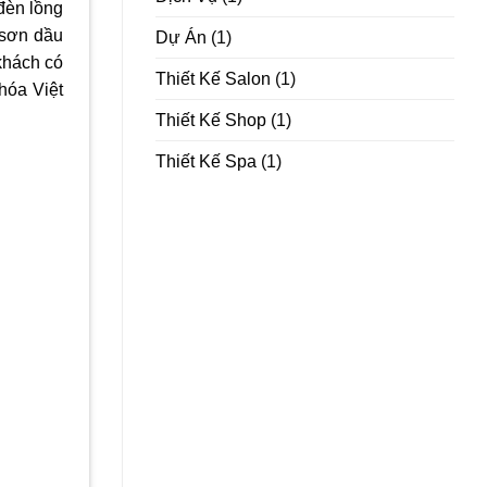
đèn lồng
 sơn dầu
Dự Án
(1)
khách có
Thiết Kế Salon
(1)
hóa Việt
Thiết Kế Shop
(1)
Thiết Kế Spa
(1)