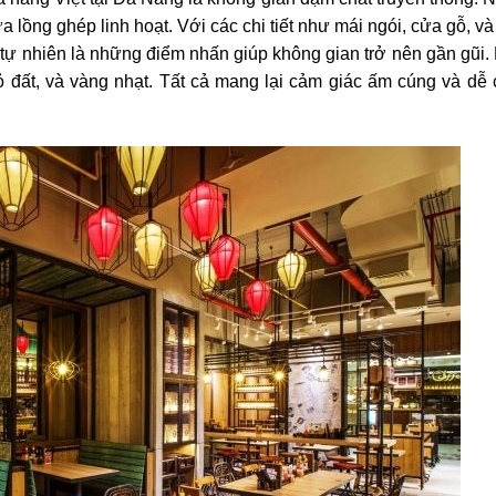
 lồng ghép linh hoạt. Với các chi tiết như mái ngói, cửa gỗ, v
ỗ tự nhiên là những điểm nhấn giúp không gian trở nên gần gũi.
 đất, và vàng nhạt. Tất cả mang lại cảm giác ấm cúng và dễ 