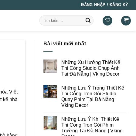
ĐĂNG NHẬP / ĐĂNG KÝ
Tìm
kiếm:
Bài viết mới nhất
Những Xu Hướng Thiết Kế
Thi Công Studio Chụp Ảnh
Tại Đà Nẵng | Vking Decor
Không
có
Những Lưu Ý Trong Thiết Kế
bình
hóa Việt
luận
Thi Công Trọn Gói Studio
ở
Quay Phim Tại Đà Nẵng |
t kế nhà
Những
Xu
Vking Decor
Hướng
Thiết
Không
Kế
có
Những Lưu Ý Khi Thiết Kế
Thi
bình
Công
luận
Thi Công Trọn Gói Phim
ở
Studio
Trường Tại Đà Nẵng | Vking
Những
Chụp
Lưu
Nhà hàng
Ảnh