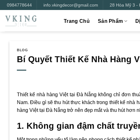
Bỏ
0984778644
info.vkingdecor@gmail.com
28 Hòa Mỹ 3 -
qua
nội
Trang Chủ
Sản Phẩm
D
dung
BLOG
Bí Quyết Thiết Kế Nhà Hàng V
Thiết kế nhà hàng Việt tại Đà Nẵng không chỉ đơn thu
Nam. Điều gì sẽ thu hút thực khách trong thiết kế nhà 
hàng Việt tại Đà Nẵng trở nên đẹp mắt và thu hút hơn n
1. Không gian đậm chất truyề
Một trong những yếu tố làm nên phong cách thiết kế nh