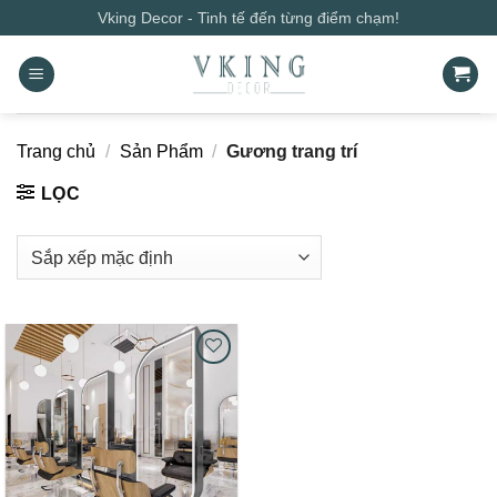
Bỏ
Vking Decor - Tinh tế đến từng điểm chạm!
qua
nội
dung
Trang chủ
/
Sản Phẩm
/
Gương trang trí
LỌC
Add to
wishlist