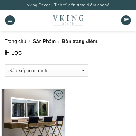
Bỏ
Vking Decor - Tinh tế đến từng điểm chạm!
qua
nội
dung
Trang chủ
/
Sản Phẩm
/
Bàn trang điểm
LỌC
Add to
wishlist