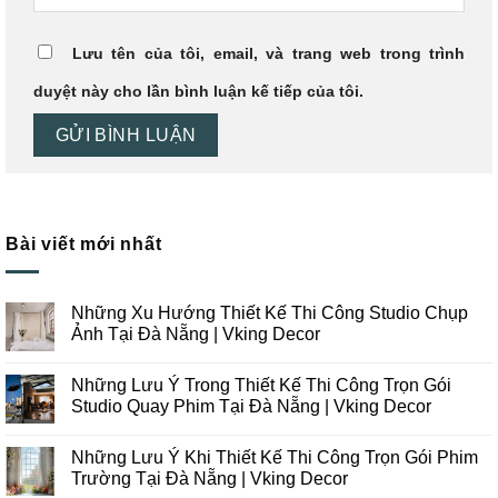
Lưu tên của tôi, email, và trang web trong trình
duyệt này cho lần bình luận kế tiếp của tôi.
Bài viết mới nhất
Những Xu Hướng Thiết Kế Thi Công Studio Chụp
Ảnh Tại Đà Nẵng | Vking Decor
Không
có
Những Lưu Ý Trong Thiết Kế Thi Công Trọn Gói
bình
luận
Studio Quay Phim Tại Đà Nẵng | Vking Decor
ở
Những
Không
Xu
có
Những Lưu Ý Khi Thiết Kế Thi Công Trọn Gói Phim
Hướng
bình
Thiết
luận
Trường Tại Đà Nẵng | Vking Decor
Kế
ở