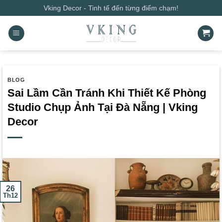
Bỏ
Vking Decor - Tinh tế đến từng điểm chạm!
qua
nội
dung
BLOG
Sai Lầm Cần Tránh Khi Thiết Kế Phòng
Studio Chụp Ảnh Tại Đà Nẵng | Vking
Decor
26
Th12