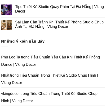
Thi
Những
Không
Công
Lưu
có
Tips Thiết Kế Studio Quay Phim Tại Đà Nẵng | Vking
Studio
Ý
bình
Chụp
Trong
luận
Decor
Ảnh
Thiết
ở
Tại
Kế
Những
Không
Đà
Thi
Lưu
có
Sai Lầm Cần Tránh Khi Thiết Kế Phòng Studio Chụp
Nẵng
Công
Ý
bình
|
Trọn
Khi
luận
Ảnh Tại Đà Nẵng | Vking Decor
Vking
Gói
Thiết
ở
Decor
Studio
Kế
Tips
Không
Quay
Thi
Thiết
có
Phim
Công
Kế
bình
Tại
Trọn
Studio
Những ý kiến gần đây
luận
Đà
Gói
Quay
ở
Nẵng
Phim
Phim
Sai
|
Trường
Tại
Lầm
Vking
Tại
Đà
Cần
Decor
Đà
Nẵng
Tránh
Phu Loc Ta
trong
Tiêu Chuẩn Yêu Cầu Khi Thiết Kế Phòng
Nẵng
|
Khi
|
Vking
Thiết
Dance | Vking Decor
Vking
Decor
Kế
Decor
Phòng
Studio
Chụp
Nhật
trong
Tiêu Chuẩn Trong Thiết Kế Studio Chụp Hình |
Ảnh
Tại
Vking Decor
Đà
Nẵng
|
Vking
vkingdecor
trong
Tiêu Chuẩn Trong Thiết Kế Studio Chụp
Decor
Hình | Vking Decor