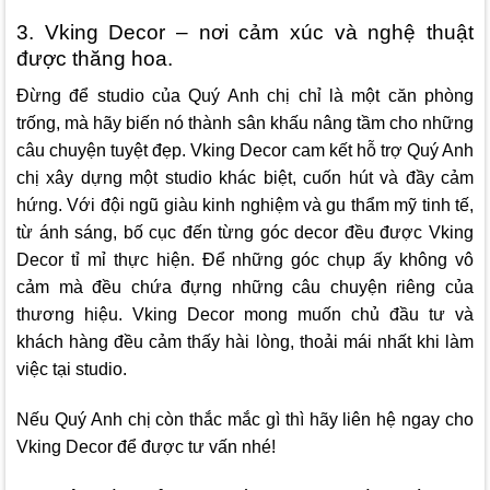
3. Vking Decor – nơi cảm xúc và nghệ thuật
được thăng hoa.
Đừng để studio của Quý Anh chị chỉ là một căn phòng
trống, mà hãy biến nó thành sân khấu nâng tầm cho những
câu chuyện tuyệt đẹp.
Vking Decor
cam kết hỗ trợ Quý Anh
chị xây dựng một studio khác biệt, cuốn hút và đầy cảm
hứng. Với đội ngũ giàu kinh nghiệm và gu thẩm mỹ tinh tế,
từ ánh sáng, bố cục đến từng góc decor đều được
Vking
Decor
tỉ mỉ thực hiện. Để những góc chụp ấy không vô
cảm mà đều chứa đựng những câu chuyện riêng của
thương hiệu.
Vking Decor
mong muốn chủ đầu tư và
khách hàng đều cảm thấy hài lòng, thoải mái nhất khi làm
việc tại studio.
Nếu Quý Anh chị còn thắc mắc gì thì hãy liên hệ ngay cho
Vking Decor
để được tư vấn nhé!