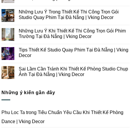
Không
có
Những Lưu Ý Trong Thiết Kế Thi Công Trọn Gói
bình
luận
Studio Quay Phim Tại Đà Nẵng | Vking Decor
ở
Những
Không
Xu
có
Những Lưu Ý Khi Thiết Kế Thi Công Trọn Gói Phim
Hướng
bình
Thiết
luận
Trường Tại Đà Nẵng | Vking Decor
Kế
ở
Thi
Những
Không
Công
Lưu
có
Tips Thiết Kế Studio Quay Phim Tại Đà Nẵng | Vking
Studio
Ý
bình
Chụp
Trong
luận
Decor
Ảnh
Thiết
ở
Tại
Kế
Những
Không
Đà
Thi
Lưu
có
Sai Lầm Cần Tránh Khi Thiết Kế Phòng Studio Chụp
Nẵng
Công
Ý
bình
|
Trọn
Khi
luận
Ảnh Tại Đà Nẵng | Vking Decor
Vking
Gói
Thiết
ở
Decor
Studio
Kế
Tips
Không
Quay
Thi
Thiết
có
Phim
Công
Kế
bình
Tại
Trọn
Studio
Những ý kiến gần đây
luận
Đà
Gói
Quay
ở
Nẵng
Phim
Phim
Sai
|
Trường
Tại
Lầm
Vking
Tại
Đà
Cần
Decor
Đà
Nẵng
Tránh
Phu Loc Ta
trong
Tiêu Chuẩn Yêu Cầu Khi Thiết Kế Phòng
Nẵng
|
Khi
|
Vking
Thiết
Dance | Vking Decor
Vking
Decor
Kế
Decor
Phòng
Studio