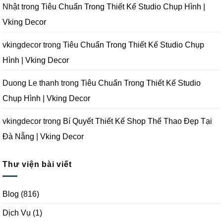
Chụp
Nhật
trong
Tiêu Chuẩn Trong Thiết Kế Studio Chụp Hình |
Ảnh
Tại
Vking Decor
Đà
Nẵng
|
Vking
vkingdecor
trong
Tiêu Chuẩn Trong Thiết Kế Studio Chụp
Decor
Hình | Vking Decor
Duong Le thanh
trong
Tiêu Chuẩn Trong Thiết Kế Studio
Chụp Hình | Vking Decor
vkingdecor
trong
Bí Quyết Thiết Kế Shop Thể Thao Đẹp Tại
Đà Nẵng | Vking Decor
Thư viện bài viết
Blog
(816)
Dịch Vụ
(1)