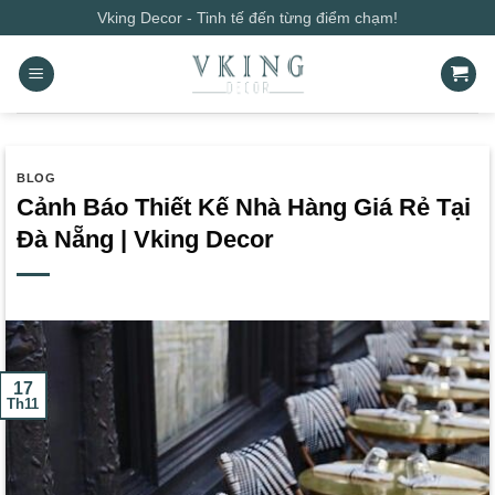
Bỏ
Vking Decor - Tinh tế đến từng điểm chạm!
qua
nội
dung
BLOG
Cảnh Báo Thiết Kế Nhà Hàng Giá Rẻ Tại
Đà Nẵng | Vking Decor
17
Th11