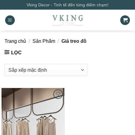
Bỏ
Vking Decor - Tinh tế đến từng điểm chạm!
qua
nội
dung
Trang chủ
/
Sản Phẩm
/
Giá treo đồ
LỌC
Add to
wishlist