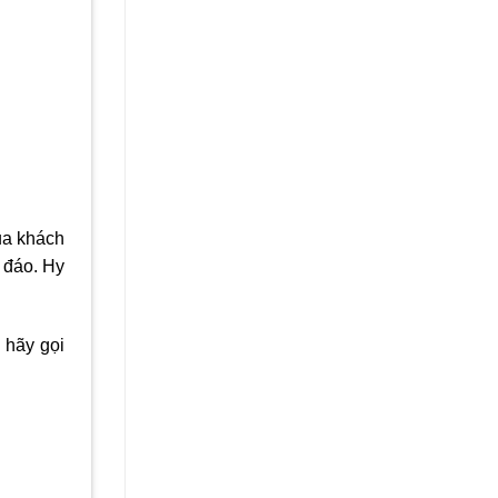
ủa khách
 đáo. Hy
 hãy gọi