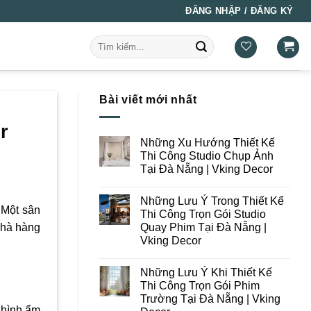
ĐĂNG NHẬP / ĐĂNG KÝ
Tìm
kiếm:
Bài viết mới nhất
r
Những Xu Hướng Thiết Kế
Thi Công Studio Chụp Ảnh
Tại Đà Nẵng | Vking Decor
Không
có
Những Lưu Ý Trong Thiết Kế
bình
 Một sân
luận
Thi Công Trọn Gói Studio
ở
Quay Phim Tại Đà Nẵng |
nhà hàng
Những
Xu
Vking Decor
Hướng
Thiết
Không
Kế
có
Những Lưu Ý Khi Thiết Kế
Thi
bình
Công
luận
Thi Công Trọn Gói Phim
ở
Studio
Trường Tại Đà Nẵng | Vking
Những
Chụp
Lưu
 hình ẩm
Ảnh