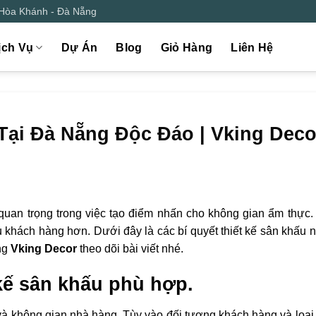
 Hòa Khánh - Đà Nẵng
ịch Vụ
Dự Án
Blog
Giỏ Hàng
Liên Hệ
Tại Đà Nẵng Độc Đáo | Vking Deco
quan trọng trong việc tạo điểm nhấn cho không gian ẩm thực.
u khách hàng hơn. Dưới đây là các bí quyết thiết kế sân khấu 
ng
Vking Decor
theo dõi bài viết nhé.
 kế sân khấu phù hợp.
và không gian nhà hàng. Tùy vào đối tượng khách hàng và loại