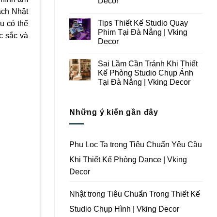
Decor
Ý
Tại
ách Nhật
Trong
Không
Đà
Thiết
có
Nẵng
Tips Thiết Kế Studio Quay
u có thể
Kế
bình
|
Thi
luận
Vking
Phim Tại Đà Nẵng | Vking
c sắc và
ở
Công
Decor
Decor
Những
Trọn
Lưu
Gói
Không
Ý
Studio
có
Khi
Quay
Sai Lầm Cần Tránh Khi Thiết
bình
Thiết
Phim
luận
Kế Phòng Studio Chụp Ảnh
Kế
Tại
ở
Thi
Đà
Tại Đà Nẵng | Vking Decor
Tips
Công
Nẵng
Thiết
Trọn
Không
|
Kế
Gói
có
Vking
Studio
Phim
bình
Decor
Quay
Những ý kiến gần đây
Trường
luận
Phim
ở
Tại
Tại
Sai
Đà
Đà
Lầm
Nẵng
Nẵng
Cần
|
|
Tránh
Vking
Phu Loc Ta
trong
Tiêu Chuẩn Yêu Cầu
Vking
Khi
Decor
Decor
Thiết
Khi Thiết Kế Phòng Dance | Vking
Kế
Phòng
Decor
Studio
Chụp
Ảnh
Tại
Nhật
trong
Tiêu Chuẩn Trong Thiết Kế
Đà
Nẵng
Studio Chụp Hình | Vking Decor
|