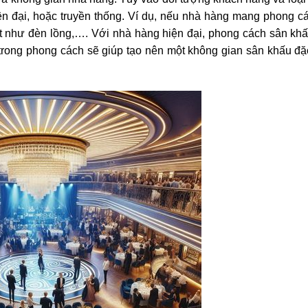
n đại, hoặc truyền thống. Ví dụ, nếu nhà hàng mang phong c
t như đèn lồng,…. Với nhà hàng hiện đại, phong cách sân khấ
rong phong cách sẽ giúp tạo nên một không gian sân khấu đặ