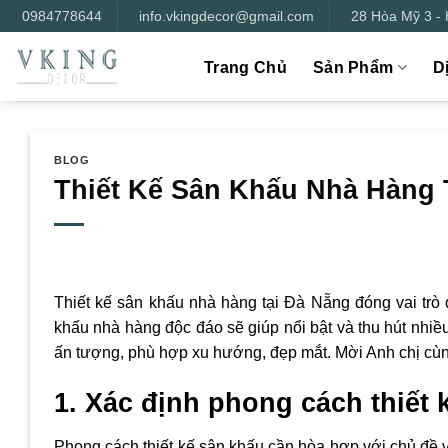
Bỏ
0984778644
info.vkingdecor@gmail.com
28 Hòa Mỹ 3 -
qua
nội
Trang Chủ
Sản Phẩm
D
dung
BLOG
Thiết Kế Sân Khấu Nhà Hàng 
Thiết kế sân khấu nhà hàng tại Đà Nẵng đóng vai trò 
khấu nhà hàng độc đáo sẽ giúp nổi bật và thu hút nhiề
ấn tượng, phù hợp xu hướng, đẹp mắt. Mời Anh chị cù
1. Xác định phong cách thiết
Phong cách thiết kế sân khấu cần hòa hợp với chủ đề 