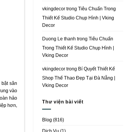
Vking
Decor
vkingdecor
trong
Tiêu Chuẩn Trong
Thiết Kế Studio Chụp Hình | Vking
Decor
Duong Le thanh
trong
Tiêu Chuẩn
Trong Thiết Kế Studio Chụp Hình |
Vking Decor
vkingdecor
trong
Bí Quyết Thiết Kế
Shop Thể Thao Đẹp Tại Đà Nẵng |
 bật sân
Vking Decor
rung vào
hoàn hảo
Thư viện bài viết
iệp hơn,
Blog
(816)
Dịch Vụ
(1)