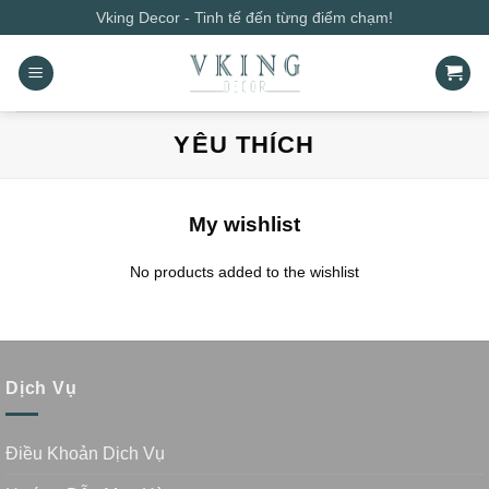
Bỏ
Vking Decor - Tinh tế đến từng điểm chạm!
qua
nội
dung
YÊU THÍCH
My wishlist
No products added to the wishlist
Dịch Vụ
Điều Khoản Dịch Vụ