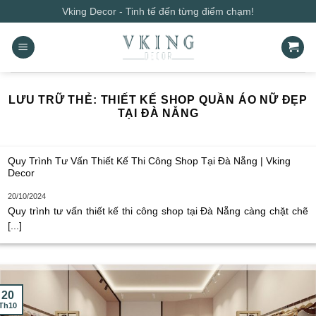
Bỏ
Vking Decor - Tinh tế đến từng điểm chạm!
qua
nội
dung
LƯU TRỮ THẺ:
THIẾT KẾ SHOP QUẦN ÁO NỮ ĐẸP
TẠI ĐÀ NẴNG
Quy Trình Tư Vấn Thiết Kế Thi Công Shop Tại Đà Nẵng | Vking
Decor
20/10/2024
Quy trình tư vấn thiết kế thi công shop tại Đà Nẵng càng chặt chẽ
[...]
20
Th10