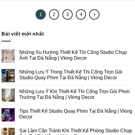
1
2
3
4
Bài viết mới nhất
Những Xu Hướng Thiết Kế Thi Công Studio Chụp
Ảnh Tại Đà Nẵng | Vking Decor
Không
có
Những Lưu Ý Trong Thiết Kế Thi Công Trọn Gói
bình
luận
Studio Quay Phim Tại Đà Nẵng | Vking Decor
ở
Những
Không
Xu
có
Những Lưu Ý Khi Thiết Kế Thi Công Trọn Gói Phim
Hướng
bình
Thiết
luận
Trường Tại Đà Nẵng | Vking Decor
Kế
ở
Thi
Những
Không
Công
Lưu
có
Tips Thiết Kế Studio Quay Phim Tại Đà Nẵng | Vking
Studio
Ý
bình
Chụp
Trong
luận
Decor
Ảnh
Thiết
ở
Tại
Kế
Những
Không
Đà
Thi
Lưu
có
Sai Lầm Cần Tránh Khi Thiết Kế Phòng Studio Chụp
Nẵng
Công
Ý
bình
|
Trọn
Khi
luận