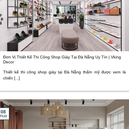
Đơn Vị Thiết Kế Thi Công Shop Giày Tại Đà Nẵng Uy Tín | Vking
Decor
Thiết kế thi công shop giày tại Đà Nẵng thẩm mỹ được xem là
chiến [...]
08
Th10