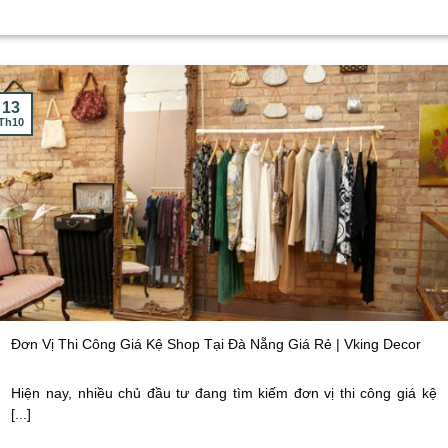
13
Th10
Đơn Vị Thi Công Giá Kệ Shop Tại Đà Nẵng Giá Rẻ | Vking Decor
Hiện nay, nhiều chủ đầu tư đang tìm kiếm đơn vị thi công giá kệ
[...]