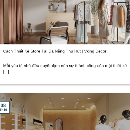
Cách Thiết Kế Store Tại Đà Nẵng Thu Hút | Vking Decor
Mỗi yếu tố nhỏ đều quyết định nên sự thành công của một thiết kế
[...]
08
Th10