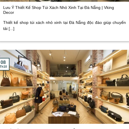
Lưu Ý Thiết Kế Shop Túi Xách Nhỏ Xinh Tại Đà Nẵng | Vking
Decor
Thiết kế shop túi xách nhỏ xinh tại Đà Nẵng độc đáo giúp chuyển
tải [...]
08
Th10