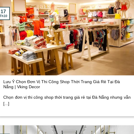
17
Th10
Lưu Ý Chọn Đơn Vị Thi Công Shop Thời Trang Giá Rẻ Tại Đà
Nẵng | Vking Decor
Chọn đơn vị thi công shop thời trang giá rẻ tại Đà Nẵng nhưng vẫn
[...]