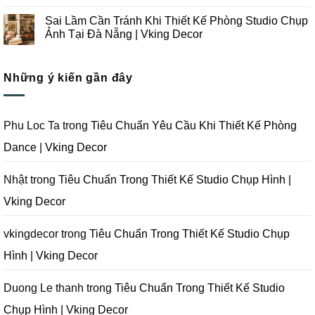
Tại
Kế
Những
Không
Đà
Thi
Lưu
có
Sai Lầm Cần Tránh Khi Thiết Kế Phòng Studio Chụp
Nẵng
Công
Ý
bình
|
Trọn
Khi
luận
Ảnh Tại Đà Nẵng | Vking Decor
Vking
Gói
Thiết
ở
Decor
Studio
Kế
Tips
Không
Quay
Thi
Thiết
có
Phim
Công
Kế
bình
Tại
Trọn
Studio
Những ý kiến gần đây
luận
Đà
Gói
Quay
ở
Nẵng
Phim
Phim
Sai
|
Trường
Tại
Lầm
Vking
Tại
Đà
Cần
Decor
Đà
Nẵng
Tránh
Phu Loc Ta
trong
Tiêu Chuẩn Yêu Cầu Khi Thiết Kế Phòng
Nẵng
|
Khi
|
Vking
Thiết
Dance | Vking Decor
Vking
Decor
Kế
Decor
Phòng
Studio
Chụp
Nhật
trong
Tiêu Chuẩn Trong Thiết Kế Studio Chụp Hình |
Ảnh
Tại
Vking Decor
Đà
Nẵng
|
Vking
vkingdecor
trong
Tiêu Chuẩn Trong Thiết Kế Studio Chụp
Decor
Hình | Vking Decor
Duong Le thanh
trong
Tiêu Chuẩn Trong Thiết Kế Studio
Chụp Hình | Vking Decor