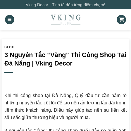
Bỏ
Vking Decor - Tinh tế đến từng điểm chạm!
qua
nội
dung
BLOG
3 Nguyên Tắc “Vàng” Thi Công Shop Tại
Đà Nẵng | Vking Decor
Khi thi công shop tại Đà Nẵng, Quý đầu tư cần nắm rõ
những nguyên tắc cốt lõi để tạo nên ấn tượng lâu dài trong
tiềm thức khách hàng. Điều này giúp tạo nên sự liên kết
sâu sắc giữa thương hiệu và người mua.
3 nguyên tắc “vàng” thi công shop dưới đây sẽ giúp Anh