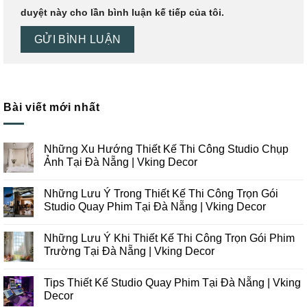
duyệt này cho lần bình luận kế tiếp của tôi.
Bài viết mới nhất
Những Xu Hướng Thiết Kế Thi Công Studio Chụp
Ảnh Tại Đà Nẵng | Vking Decor
Không
có
Những Lưu Ý Trong Thiết Kế Thi Công Trọn Gói
bình
luận
Studio Quay Phim Tại Đà Nẵng | Vking Decor
ở
Những
Không
Xu
có
Những Lưu Ý Khi Thiết Kế Thi Công Trọn Gói Phim
Hướng
bình
Thiết
luận
Trường Tại Đà Nẵng | Vking Decor
Kế
ở
Thi
Những
Không
Công
Lưu
có
Tips Thiết Kế Studio Quay Phim Tại Đà Nẵng | Vking
Studio
Ý
bình
Chụp
Trong
luận
Decor
Ảnh
Thiết
ở