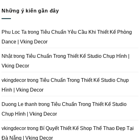
Quay
Thi
Thiết
có
Phim
Công
Kế
bình
Tại
Trọn
Studio
Những ý kiến gần đây
luận
Đà
Gói
Quay
ở
Nẵng
Phim
Phim
Sai
|
Trường
Tại
Lầm
Vking
Tại
Đà
Cần
Decor
Đà
Nẵng
Tránh
Phu Loc Ta
trong
Tiêu Chuẩn Yêu Cầu Khi Thiết Kế Phòng
Nẵng
|
Khi
|
Vking
Thiết
Dance | Vking Decor
Vking
Decor
Kế
Decor
Phòng
Studio
Chụp
Nhật
trong
Tiêu Chuẩn Trong Thiết Kế Studio Chụp Hình |
Ảnh
Tại
Vking Decor
Đà
Nẵng
|
Vking
vkingdecor
trong
Tiêu Chuẩn Trong Thiết Kế Studio Chụp
Decor
Hình | Vking Decor
Duong Le thanh
trong
Tiêu Chuẩn Trong Thiết Kế Studio
Chụp Hình | Vking Decor
vkingdecor
trong
Bí Quyết Thiết Kế Shop Thể Thao Đẹp Tại
Đà Nẵng | Vking Decor