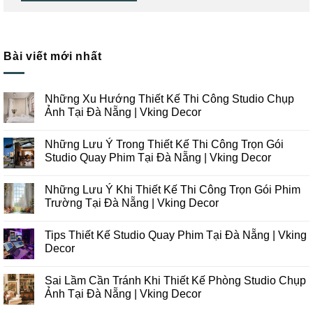
Bài viết mới nhất
Những Xu Hướng Thiết Kế Thi Công Studio Chụp
Ảnh Tại Đà Nẵng | Vking Decor
Không
có
Những Lưu Ý Trong Thiết Kế Thi Công Trọn Gói
bình
luận
Studio Quay Phim Tại Đà Nẵng | Vking Decor
ở
Những
Không
Xu
có
Những Lưu Ý Khi Thiết Kế Thi Công Trọn Gói Phim
Hướng
bình
Thiết
luận
Trường Tại Đà Nẵng | Vking Decor
Kế
ở
Thi
Những
Không
Công
Lưu
có
Tips Thiết Kế Studio Quay Phim Tại Đà Nẵng | Vking
Studio
Ý
bình
Chụp
Trong
luận
Decor
Ảnh
Thiết
ở
Tại
Kế
Những
Không
Đà
Thi
Lưu
có
Sai Lầm Cần Tránh Khi Thiết Kế Phòng Studio Chụp
Nẵng
Công
Ý
bình
|
Trọn
Khi
luận
Ảnh Tại Đà Nẵng | Vking Decor
Vking
Gói
Thiết
ở
Decor
Studio
Kế
Tips
Không