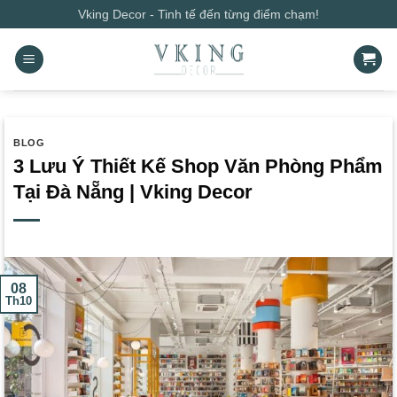
Bỏ
Vking Decor - Tinh tế đến từng điểm chạm!
qua
nội
dung
BLOG
3 Lưu Ý Thiết Kế Shop Văn Phòng Phẩm
Tại Đà Nẵng | Vking Decor
08
Th10