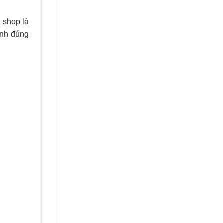
g shop là
ịnh đúng