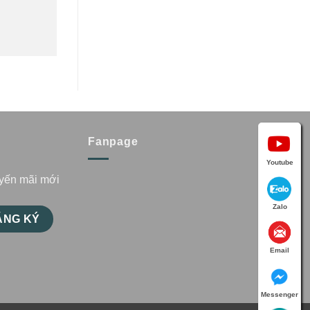
Fanpage
Youtube
uyến mãi mới
Zalo
Email
Messenger