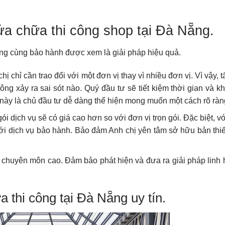
sửa chữa thi công shop tại Đà Nẵng.
 công cùng bảo hành được xem là giải pháp hiệu quả.
hị chỉ cần trao đổi với một đơn vị thay vì nhiều đơn vị. Vì vậy, t
g xảy ra sai sót nào. Quý đầu tư sẽ tiết kiệm thời gian và k
u này là chủ đầu tư dễ dàng thể hiện mong muốn một cách rõ rà
ói dịch vụ sẽ có giá cao hơn so với đơn vị trọn gói. Đặc biệt, 
ôi với dịch vụ bảo hành. Bảo đảm Anh chị yên tâm sở hữu bản thi
 chuyên môn cao. Đảm bảo phát hiện và đưa ra giải pháp linh 
a thi công tại Đà Nẵng uy tín.