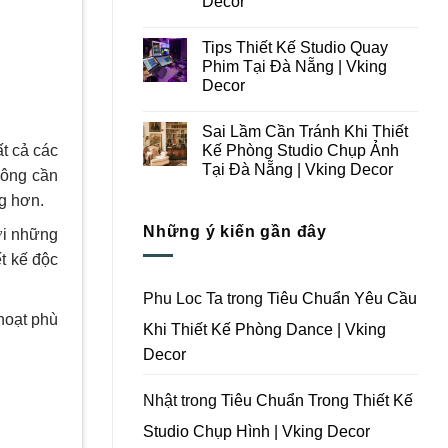
Decor
Ý
Tại
Trong
Không
Đà
Thiết
có
Nẵng
Tips Thiết Kế Studio Quay
Kế
bình
|
Thi
luận
Vking
Phim Tại Đà Nẵng | Vking
ở
Công
Decor
Decor
Những
Trọn
Lưu
Gói
Không
Ý
Studio
có
Khi
Quay
Sai Lầm Cần Tránh Khi Thiết
bình
Thiết
Phim
luận
Kế Phòng Studio Chụp Ảnh
ất cả các
Kế
Tại
ở
Thi
Đà
Tại Đà Nẵng | Vking Decor
Tips
hông cần
Công
Nẵng
Thiết
Trọn
Không
|
Kế
ng hơn.
Gói
có
Vking
Studio
Phim
bình
Decor
Quay
Những ý kiến gần đây
Trường
luận
với những
Phim
ở
Tại
Tại
Sai
Đà
ết kế độc
Đà
Lầm
Nẵng
Nẵng
Cần
|
|
Tránh
Vking
Phu Loc Ta
trong
Tiêu Chuẩn Yêu Cầu
Vking
Khi
Decor
Decor
hoạt phù
Thiết
Khi Thiết Kế Phòng Dance | Vking
Kế
Phòng
Decor
Studio
Chụp
Ảnh
Tại
Nhật
trong
Tiêu Chuẩn Trong Thiết Kế
Đà
Nẵng
Studio Chụp Hình | Vking Decor
|