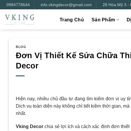
Bỏ
0984778644
info.vkingdecor@gmail.com
28 Hòa Mỹ 3 -
qua
nội
Trang Chủ
Sản Phẩm
D
dung
BLOG
Đơn Vị Thiết Kế Sửa Chữa Th
Decor
Hiện nay, nhiều chủ đầu tư đang tìm kiếm đơn vị uy tí
Dịch vụ toàn diện này không chỉ tiết kiệm thời gian, m
nhất.
Vking Decor
chia sẻ lợi ích và cách xác định đơn thiế