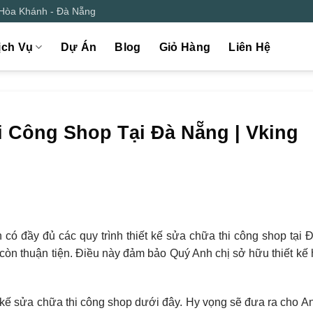
 Hòa Khánh - Đà Nẵng
ịch Vụ
Dự Án
Blog
Giỏ Hàng
Liên Hệ
i Công Shop Tại Đà Nẵng | Vking
n có đầy đủ các quy trình thiết kế sửa chữa thi công shop tại 
à còn thuận tiện. Điều này đảm bảo Quý Anh chị sở hữu thiết kế
t kế sửa chữa thi công shop dưới đây. Hy vọng sẽ đưa ra cho An