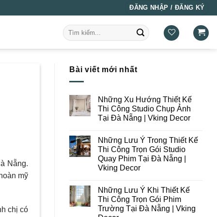
ĐĂNG NHẬP / ĐĂNG KÝ
Tìm
kiếm:
Bài viết mới nhất
Những Xu Hướng Thiết Kế
Thi Công Studio Chụp Ảnh
Tại Đà Nẵng | Vking Decor
Không
có
Những Lưu Ý Trong Thiết Kế
bình
luận
Thi Công Trọn Gói Studio
ở
Quay Phim Tại Đà Nẵng |
Những
Đà Nẵng.
Xu
Vking Decor
Hướng
 hoàn mỹ
Thiết
Không
Kế
có
Những Lưu Ý Khi Thiết Kế
Thi
bình
Công
luận
Thi Công Trọn Gói Phim
ở
Studio
Trường Tại Đà Nẵng | Vking
h chị có
Những
Chụp
Lưu
Ảnh