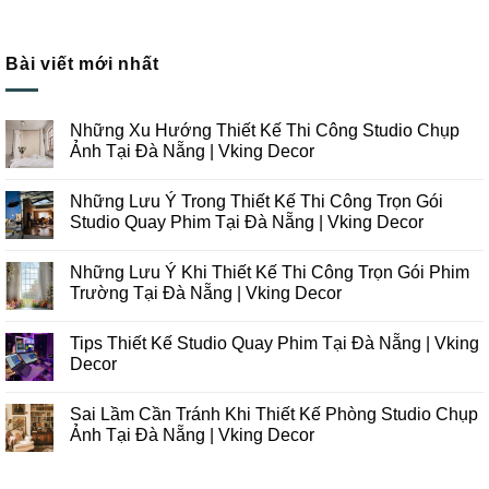
Bài viết mới nhất
Những Xu Hướng Thiết Kế Thi Công Studio Chụp
Ảnh Tại Đà Nẵng | Vking Decor
Không
có
Những Lưu Ý Trong Thiết Kế Thi Công Trọn Gói
bình
luận
Studio Quay Phim Tại Đà Nẵng | Vking Decor
ở
Những
Không
Xu
có
Những Lưu Ý Khi Thiết Kế Thi Công Trọn Gói Phim
Hướng
bình
Thiết
luận
Trường Tại Đà Nẵng | Vking Decor
Kế
ở
Thi
Những
Không
Công
Lưu
có
Tips Thiết Kế Studio Quay Phim Tại Đà Nẵng | Vking
Studio
Ý
bình
Chụp
Trong
luận
Decor
Ảnh
Thiết
ở
Tại
Kế
Những
Không
Đà
Thi
Lưu
có
Sai Lầm Cần Tránh Khi Thiết Kế Phòng Studio Chụp
Nẵng
Công
Ý
bình
|
Trọn
Khi
luận
Ảnh Tại Đà Nẵng | Vking Decor
Vking
Gói
Thiết
ở
Decor
Studio
Kế
Tips
Không
Quay
Thi
Thiết
có
Phim
Công
Kế
bình