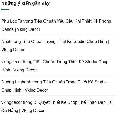
Tại
Trọn
Studio
Những ý kiến gần đây
luận
Đà
Gói
Quay
ở
Nẵng
Phim
Phim
Sai
|
Trường
Tại
Lầm
Vking
Tại
Đà
Cần
Decor
Đà
Nẵng
Tránh
Phu Loc Ta
trong
Tiêu Chuẩn Yêu Cầu Khi Thiết Kế Phòng
Nẵng
|
Khi
|
Vking
Thiết
Dance | Vking Decor
Vking
Decor
Kế
Decor
Phòng
Studio
Chụp
Nhật
trong
Tiêu Chuẩn Trong Thiết Kế Studio Chụp Hình |
Ảnh
Tại
Vking Decor
Đà
Nẵng
|
Vking
vkingdecor
trong
Tiêu Chuẩn Trong Thiết Kế Studio Chụp
Decor
Hình | Vking Decor
Duong Le thanh
trong
Tiêu Chuẩn Trong Thiết Kế Studio
Chụp Hình | Vking Decor
vkingdecor
trong
Bí Quyết Thiết Kế Shop Thể Thao Đẹp Tại
Đà Nẵng | Vking Decor