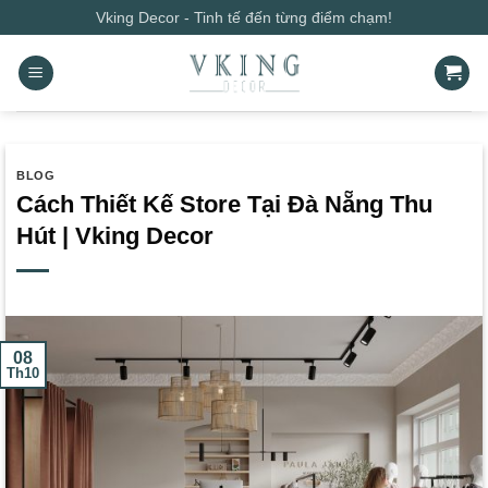
Bỏ
Vking Decor - Tinh tế đến từng điểm chạm!
qua
nội
dung
BLOG
Cách Thiết Kế Store Tại Đà Nẵng Thu
Hút | Vking Decor
08
Th10