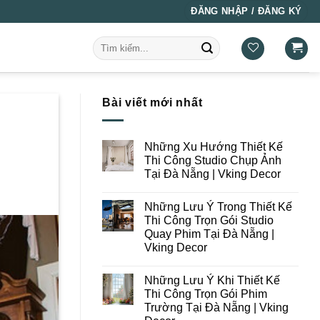
ĐĂNG NHẬP / ĐĂNG KÝ
Tìm
kiếm:
Bài viết mới nhất
Những Xu Hướng Thiết Kế
Thi Công Studio Chụp Ảnh
Tại Đà Nẵng | Vking Decor
Không
có
Những Lưu Ý Trong Thiết Kế
bình
luận
Thi Công Trọn Gói Studio
ở
Quay Phim Tại Đà Nẵng |
Những
Xu
Vking Decor
Hướng
Thiết
Không
Kế
có
Những Lưu Ý Khi Thiết Kế
Thi
bình
Công
luận
Thi Công Trọn Gói Phim
ở
Studio
Trường Tại Đà Nẵng | Vking
Những
Chụp
Lưu
Ảnh