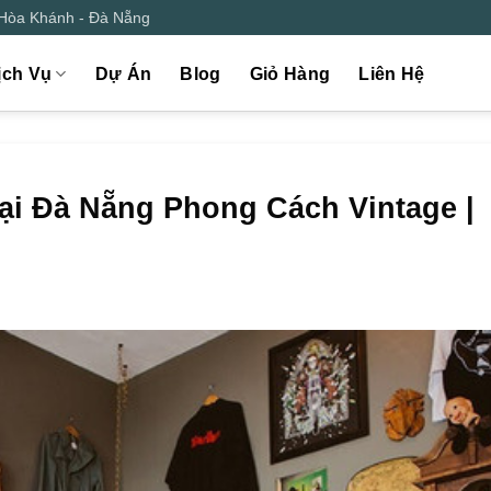
 Hòa Khánh - Đà Nẵng
ịch Vụ
Dự Án
Blog
Giỏ Hàng
Liên Hệ
ại Đà Nẵng Phong Cách Vintage |