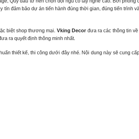
ge, Quý đầu tư nên chọn đội ngũ có tay nghề cao. Bởi phong 
uy tín đảm bảo dự án tiến hành đúng thời gian, đúng tiến trình 
 đặc biệt shop thương mại.
V
king Decor
đưa ra các thông tin về 
đưa ra quyết định thông minh nhất.
chuẩn thiết kế, thi công dưới đây nhé. Nội dung này sẽ cung cấ