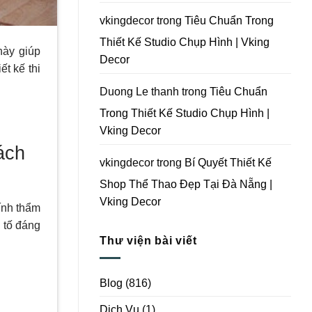
Vking
Decor
vkingdecor
trong
Tiêu Chuẩn Trong
Thiết Kế Studio Chụp Hình | Vking
này giúp
Decor
t kế thi
Duong Le thanh
trong
Tiêu Chuẩn
Trong Thiết Kế Studio Chụp Hình |
Vking Decor
ách
vkingdecor
trong
Bí Quyết Thiết Kế
Shop Thể Thao Đẹp Tại Đà Nẵng |
Vking Decor
ính thẩm
 tố đáng
Thư viện bài viết
Blog
(816)
Dịch Vụ
(1)