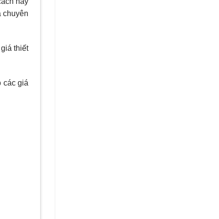
cách này
và chuyên
giá thiết
p các giá