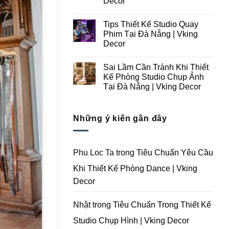
Decor
Ý
Tại
Trong
Không
Đà
Thiết
có
Nẵng
Tips Thiết Kế Studio Quay
Kế
bình
|
Thi
luận
Vking
Phim Tại Đà Nẵng | Vking
ở
Công
Decor
Decor
Những
Trọn
Lưu
Gói
Không
Ý
Studio
có
Khi
Quay
Sai Lầm Cần Tránh Khi Thiết
bình
Thiết
Phim
luận
Kế Phòng Studio Chụp Ảnh
Kế
Tại
ở
Thi
Đà
Tại Đà Nẵng | Vking Decor
Tips
Công
Nẵng
Thiết
Trọn
Không
|
Kế
Gói
có
Vking
Studio
Phim
bình
Decor
Quay
Những ý kiến gần đây
Trường
luận
Phim
ở
Tại
Tại
Sai
Đà
Đà
Lầm
Nẵng
Nẵng
Cần
|
|
Tránh
Vking
Phu Loc Ta
trong
Tiêu Chuẩn Yêu Cầu
Vking
Khi
Decor
Decor
Thiết
Khi Thiết Kế Phòng Dance | Vking
Kế
Phòng
Decor
Studio
Chụp
Ảnh
Tại
Nhật
trong
Tiêu Chuẩn Trong Thiết Kế
Đà
Nẵng
Studio Chụp Hình | Vking Decor
|