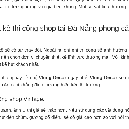
 lại có tương xứng với giá tiền không. Một số vật liệu thường
t kế thi công shop tại Đà Nẵng phong c
ế sẽ có sự thay đổi. Ngoài ra, chi phí thi công sẽ ảnh hưởng 
nên chọn đơn vị chuyên thiết kế lĩnh vực thương mại. Với kin
t kế hút khách nhất.
nh chị hãy liên hệ
Vking Decor
ngay nhé.
Vking Decor
sẽ m
iúp Anh chị khẳng định thương hiệu trên thị trường.
công shop Vintage.
 tranh, ảnh… thì giá sẽ thấp hơn. Nếu sử dụng các vật dụng nội
như đèn chùm, gương cổ điển,..sẽ có giá cao hơn so với nội th