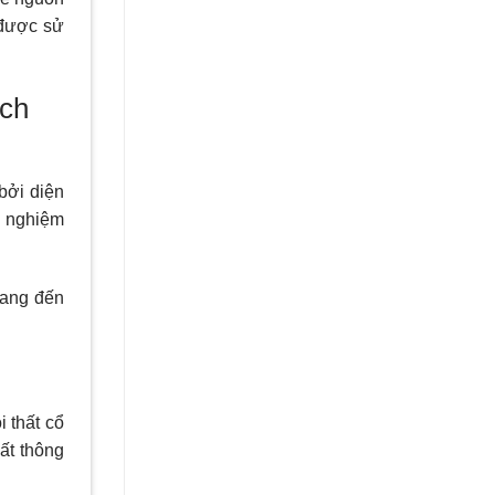
 được sử
ách
bởi diện
h nghiệm
ang đến
 thất cổ
ất thông