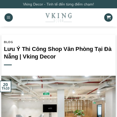
Bỏ
Vking Decor - Tinh tế đến từng điểm chạm!
qua
nội
dung
BLOG
Lưu Ý Thi Công Shop Văn Phòng Tại Đà
Nẵng | Vking Decor
20
Th10