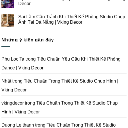
Chụp
Trong
luận
Decor
Ảnh
Thiết
ở
Tại
Kế
Những
Không
Đà
Thi
Lưu
có
Sai Lầm Cần Tránh Khi Thiết Kế Phòng Studio Chụp
Nẵng
Công
Ý
bình
|
Trọn
Khi
luận
Ảnh Tại Đà Nẵng | Vking Decor
Vking
Gói
Thiết
ở
Decor
Studio
Kế
Tips
Không
Quay
Thi
Thiết
có
Phim
Công
Kế
bình
Tại
Trọn
Studio
Những ý kiến gần đây
luận
Đà
Gói
Quay
ở
Nẵng
Phim
Phim
Sai
|
Trường
Tại
Lầm
Vking
Tại
Đà
Cần
Decor
Đà
Nẵng
Tránh
Phu Loc Ta
trong
Tiêu Chuẩn Yêu Cầu Khi Thiết Kế Phòng
Nẵng
|
Khi
|
Vking
Thiết
Dance | Vking Decor
Vking
Decor
Kế
Decor
Phòng
Studio
Chụp
Nhật
trong
Tiêu Chuẩn Trong Thiết Kế Studio Chụp Hình |
Ảnh
Tại
Vking Decor
Đà
Nẵng
|
Vking
vkingdecor
trong
Tiêu Chuẩn Trong Thiết Kế Studio Chụp
Decor
Hình | Vking Decor
Duong Le thanh
trong
Tiêu Chuẩn Trong Thiết Kế Studio