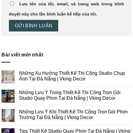
Lưu tên của tôi, email, và trang web trong trình
duyệt này cho lần bình luận kế tiếp của tôi.
Bài viết mới nhất
Những Xu Hướng Thiết Kế Thi Công Studio Chụp
Ảnh Tại Đà Nẵng | Vking Decor
Không
có
Những Lưu Ý Trong Thiết Kế Thi Công Trọn Gói
bình
luận
Studio Quay Phim Tại Đà Nẵng | Vking Decor
ở
Những
Không
Xu
có
Những Lưu Ý Khi Thiết Kế Thi Công Trọn Gói Phim
Hướng
bình
Thiết
luận
Trường Tại Đà Nẵng | Vking Decor
Kế
ở
Thi
Những
Không
Công
Lưu
có
Tips Thiết Kế Studio Quay Phim Tại Đà Nẵng | Vking
Studio
Ý
bình