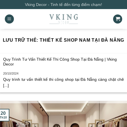
Bỏ
Vking Decor - Tinh tế đến từng điểm chạm!
qua
nội
dung
LƯU TRỮ THẺ:
THIẾT KẾ SHOP NAM TẠI ĐÀ NẴNG
Quy Trình Tư Vấn Thiết Kế Thi Công Shop Tại Đà Nẵng | Vking
Decor
20/10/2024
Quy trình tư vấn thiết kế thi công shop tại Đà Nẵng càng chặt chẽ
[...]
20
Th10