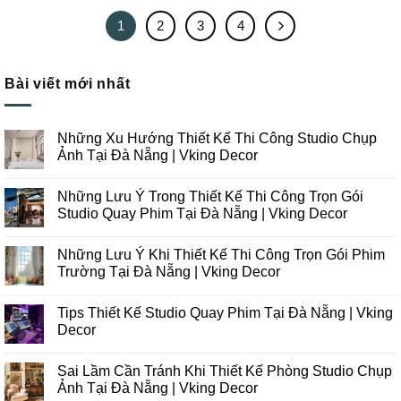
1
2
3
4
Bài viết mới nhất
Những Xu Hướng Thiết Kế Thi Công Studio Chụp
Ảnh Tại Đà Nẵng | Vking Decor
Không
có
Những Lưu Ý Trong Thiết Kế Thi Công Trọn Gói
bình
luận
Studio Quay Phim Tại Đà Nẵng | Vking Decor
ở
Những
Không
Xu
có
Những Lưu Ý Khi Thiết Kế Thi Công Trọn Gói Phim
Hướng
bình
Thiết
luận
Trường Tại Đà Nẵng | Vking Decor
Kế
ở
Thi
Những
Không
Công
Lưu
có
Tips Thiết Kế Studio Quay Phim Tại Đà Nẵng | Vking
Studio
Ý
bình
Chụp
Trong
luận
Decor
Ảnh
Thiết
ở
Tại
Kế
Những
Không
Đà
Thi
Lưu
có
Sai Lầm Cần Tránh Khi Thiết Kế Phòng Studio Chụp
Nẵng
Công
Ý
bình
|
Trọn
Khi
luận
Ảnh Tại Đà Nẵng | Vking Decor
Vking
Gói
Thiết
ở