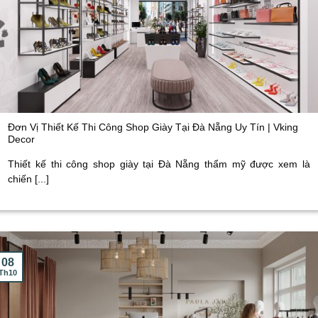
Đơn Vị Thiết Kế Thi Công Shop Giày Tại Đà Nẵng Uy Tín | Vking
Decor
Thiết kế thi công shop giày tại Đà Nẵng thẩm mỹ được xem là
chiến [...]
08
Th10