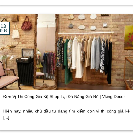
13
Th10
Đơn Vị Thi Công Giá Kệ Shop Tại Đà Nẵng Giá Rẻ | Vking Decor
Hiện nay, nhiều chủ đầu tư đang tìm kiếm đơn vị thi công giá kệ
[...]