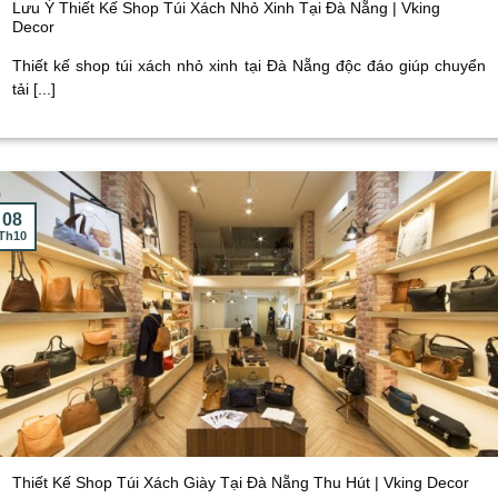
Lưu Ý Thiết Kế Shop Túi Xách Nhỏ Xinh Tại Đà Nẵng | Vking
Decor
Thiết kế shop túi xách nhỏ xinh tại Đà Nẵng độc đáo giúp chuyển
tải [...]
08
Th10
Thiết Kế Shop Túi Xách Giày Tại Đà Nẵng Thu Hút | Vking Decor