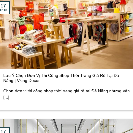
17
Th10
Lưu Ý Chọn Đơn Vị Thi Công Shop Thời Trang Giá Rẻ Tại Đà
Nẵng | Vking Decor
Chọn đơn vị thi công shop thời trang giá rẻ tại Đà Nẵng nhưng vẫn
[...]
17