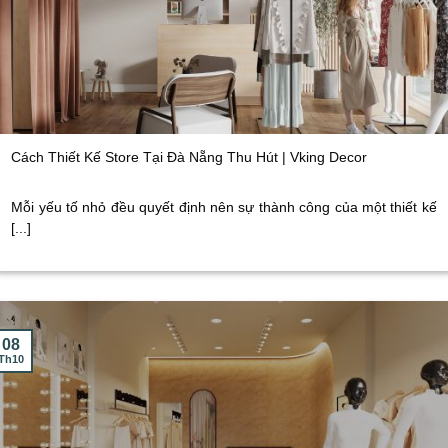
Cách Thiết Kế Store Tại Đà Nẵng Thu Hút | Vking Decor
Mỗi yếu tố nhỏ đều quyết định nên sự thành công của một thiết kế
[...]
08
Th10