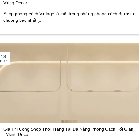
Vking Decor
Shop phong cách Vintage là một trong những phong cách được ưa
chuộng bậc nhất [...]
13
Th10
Giá Thi Công Shop Thời Trang Tại Đà Nẵng Phong Cách Tối Giản
| Vking Decor