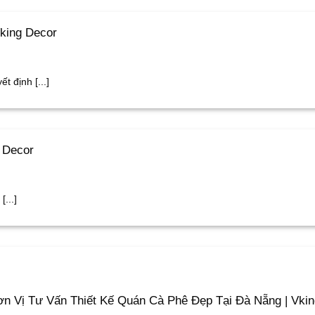
king Decor
t định [...]
 Decor
...]
n Vị Tư Vấn Thiết Kế Quán Cà Phê Đẹp Tại Đà Nẵng | Vki