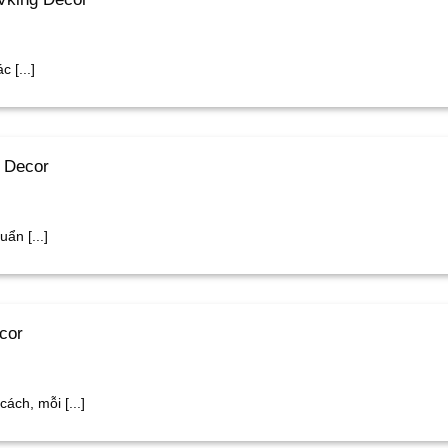
 [...]
g Decor
ẩn [...]
cor
ách, mỗi [...]