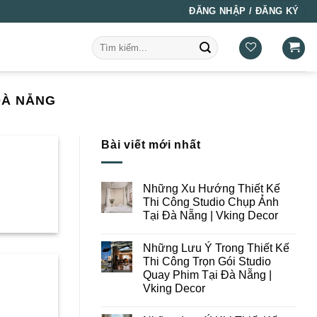
ĐĂNG NHẬP / ĐĂNG KÝ
Tìm
kiếm:
ĐÀ NẴNG
Bài viết mới nhất
Những Xu Hướng Thiết Kế
Thi Công Studio Chụp Ảnh
Tại Đà Nẵng | Vking Decor
Không
có
Những Lưu Ý Trong Thiết Kế
bình
luận
Thi Công Trọn Gói Studio
ở
Quay Phim Tại Đà Nẵng |
Những
Xu
Vking Decor
Hướng
Thiết
Không
Kế
có