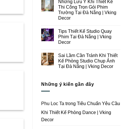
Những Lưu Ý Khi Thiết Kế
Thi
bình
Công
luận
Thi Công Trọn Gói Phim
ở
Studio
Trường Tại Đà Nẵng | Vking
Những
Chụp
Lưu
Ảnh
Decor
Ý
Tại
Trong
Không
Đà
Thiết
có
Nẵng
Tips Thiết Kế Studio Quay
Kế
bình
|
Thi
luận
Vking
Phim Tại Đà Nẵng | Vking
ở
Công
Decor
Decor
Những
Trọn
Lưu
Gói
Không
Ý
Studio
có
Khi
Quay
Sai Lầm Cần Tránh Khi Thiết
bình
Thiết
Phim
luận
Kế Phòng Studio Chụp Ảnh
Kế
Tại
ở
Thi
Đà
Tại Đà Nẵng | Vking Decor
Tips
Công
Nẵng
Thiết
Trọn
Không
|
Kế
Gói
có
Vking
Studio
Phim
bình
Decor
Quay
Những ý kiến gần đây
Trường
luận
Phim
ở
Tại
Tại
Sai
Đà
Đà
Lầm
Nẵng
Nẵng
Cần
|
|
Tránh
Vking
Phu Loc Ta
trong
Tiêu Chuẩn Yêu Cầu
Vking
Khi
Decor
Decor
Thiết
Khi Thiết Kế Phòng Dance | Vking
Kế
Phòng
Decor
Studio
Chụp
Ảnh