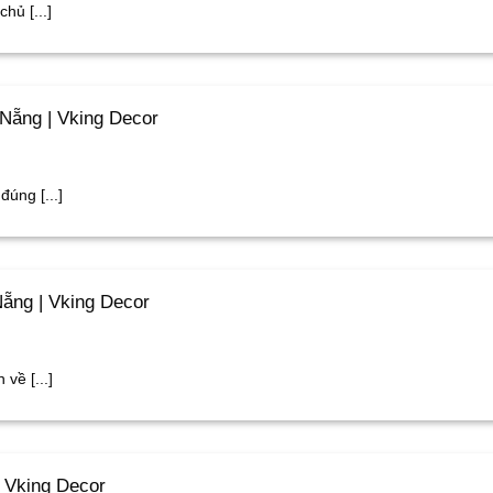
ủ [...]
Nẵng | Vking Decor
úng [...]
ẵng | Vking Decor
về [...]
 Vking Decor