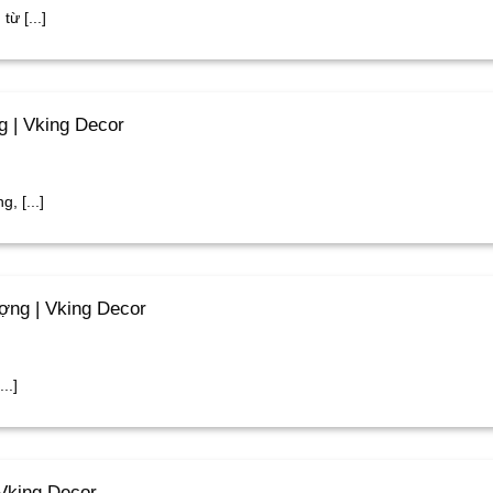
ừ [...]
 | Vking Decor
, [...]
ợng | Vking Decor
..]
Vking Decor