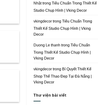
Tại
Nhật
trong
Tiêu Chuẩn Trong Thiết Kế
Đà
Nẵng
Studio Chụp Hình | Vking Decor
|
Vking
Decor
vkingdecor
trong
Tiêu Chuẩn Trong
Thiết Kế Studio Chụp Hình | Vking
Decor
Duong Le thanh
trong
Tiêu Chuẩn
Trong Thiết Kế Studio Chụp Hình |
Vking Decor
vkingdecor
trong
Bí Quyết Thiết Kế
Shop Thể Thao Đẹp Tại Đà Nẵng |
Vking Decor
Thư viện bài viết