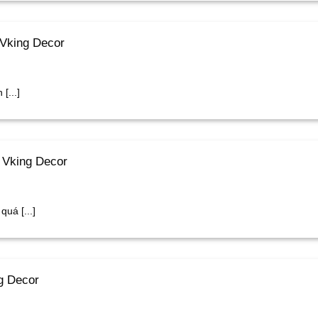
 Vking Decor
[...]
 Vking Decor
uá [...]
g Decor