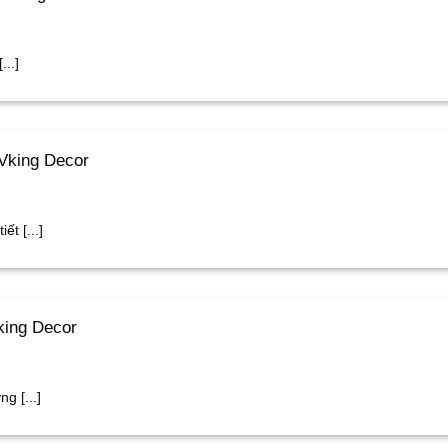
..]
Vking Decor
t [...]
king Decor
g [...]