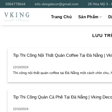
Bỏ
0984778644
info.vkingdecor@gmail.com
28 Hòa Mỹ 3 -
qua
nội
Trang Chủ
Sản Phẩm
D
dung
LƯU TR
Tip Thi Công Nội Thất Quán Coffee Tại Đà Nẵng | Vk
22/10/2024
Thi công nội thất quán coffee tại Đà Nẵng một cách chỉn chu, ho
Tip Thi Công Quán Cà Phê Tại Đà Nẵng | Vking Deco
22/10/2024