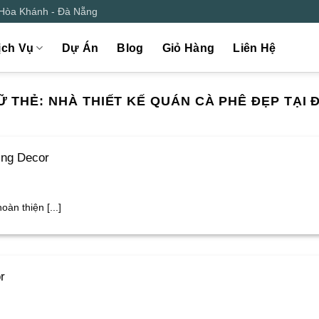
 Hòa Khánh - Đà Nẵng
ịch Vụ
Dự Án
Blog
Giỏ Hàng
Liên Hệ
Ữ THẺ:
NHÀ THIẾT KẾ QUÁN CÀ PHÊ ĐẸP TẠI 
ing Decor
àn thiện [...]
r