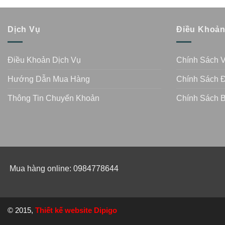
Dịch Vụ
Điều Khoả
Điều Khoản Dịch Vụ
Chính Sách 
Hướng Dẫn Mua Hàng
Chính Sách Đ
Thông Tin Chuyển Khoản
Chính Sách 
Mua hàng online: 0984778644
© 2015,
Thiết kế website Dipigo