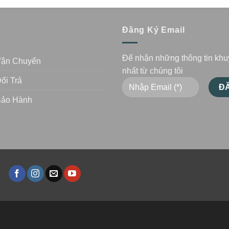
n
Đăng Ký Email
Để nhận những thông tin kh
Vận Chuyển
nhất từ chúng tôi
ổi Trả
Bảo Hành