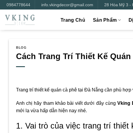
Bỏ
0984778644
info.vkingdecor@gmail.com
28 Hòa Mỹ 3 -
qua
nội
Trang Chủ
Sản Phẩm
D
dung
BLOG
Cách Trang Trí Thiết Kế Quán
Trang trí thiết kế quán cà phê tại Đà Nẵng cần phù hợp
Anh chị hãy tham khảo bài viết dưới đây cùng
Vking 
mới lạ vừa hấp dẫn hiện nay nhé.
1. Vai trò của việc trang trí thiế