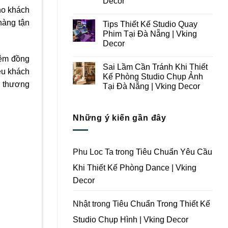
Decor
Ý
Tại
cho khách
Trong
Không
Đà
Thiết
có
Nẵng
hàng tận
Tips Thiết Kế Studio Quay
Kế
bình
|
Thi
luận
Vking
Phim Tại Đà Nẵng | Vking
ở
Công
Decor
Decor
Những
Trọn
Lưu
Gói
Không
Ý
Studio
iệm đồng
có
Khi
Quay
Sai Lầm Cần Tránh Khi Thiết
bình
Thiết
iều khách
Phim
luận
Kế Phòng Studio Chụp Ảnh
Kế
Tại
ở
á thương
Thi
Đà
Tại Đà Nẵng | Vking Decor
Tips
Công
Nẵng
Thiết
Trọn
Không
|
Kế
Gói
có
Vking
Studio
Phim
bình
Decor
Quay
Những ý kiến gần đây
Trường
luận
Phim
ở
Tại
Tại
Sai
Đà
Đà
Lầm
Nẵng
Nẵng
Cần
|
|
Tránh
Vking
Phu Loc Ta
trong
Tiêu Chuẩn Yêu Cầu
Vking
Khi
Decor
Decor
Thiết
Khi Thiết Kế Phòng Dance | Vking
Kế
Phòng
Decor
Studio
Chụp
Ảnh
Tại
Nhật
trong
Tiêu Chuẩn Trong Thiết Kế
Đà
Nẵng
Studio Chụp Hình | Vking Decor
|