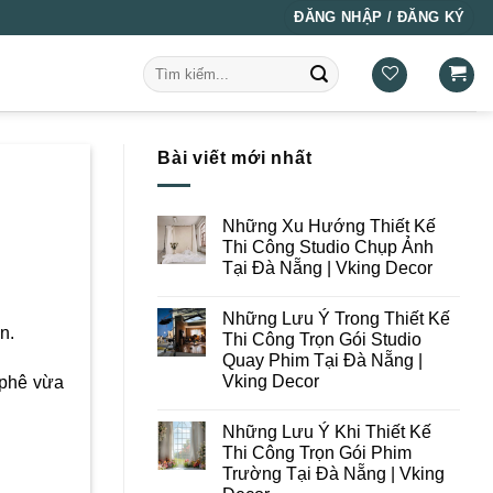
ĐĂNG NHẬP / ĐĂNG KÝ
Tìm
kiếm:
Bài viết mới nhất
Những Xu Hướng Thiết Kế
Thi Công Studio Chụp Ảnh
Tại Đà Nẵng | Vking Decor
Không
có
Những Lưu Ý Trong Thiết Kế
bình
án.
luận
Thi Công Trọn Gói Studio
ở
Quay Phim Tại Đà Nẵng |
Những
Xu
Vking Decor
 phê vừa
Hướng
Thiết
Không
Kế
có
Những Lưu Ý Khi Thiết Kế
Thi
bình
Công
luận
Thi Công Trọn Gói Phim
ở
Studio
Trường Tại Đà Nẵng | Vking
Những
Chụp
Lưu
Ảnh