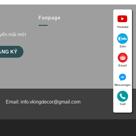
Fanpage
Youtube
uyến mãi mới
Zalo
Email
Messenger
Email:
info.vkingdecor@gmail.com
Call