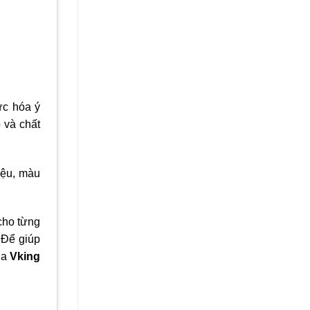
ực hóa ý
 và chất
iệu, màu
cho từng
. Để giúp
ủa
Vking