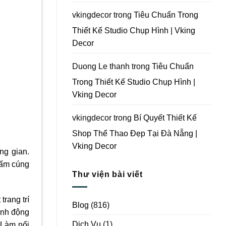
Vking
Decor
vkingdecor
trong
Tiêu Chuẩn Trong
Thiết Kế Studio Chụp Hình | Vking
Decor
Duong Le thanh
trong
Tiêu Chuẩn
Trong Thiết Kế Studio Chụp Hình |
Vking Decor
vkingdecor
trong
Bí Quyết Thiết Kế
Shop Thể Thao Đẹp Tại Đà Nẵng |
Vking Decor
ng gian.
 ấm cúng
Thư viện bài viết
rang trí
Blog
(816)
inh động
Dịch Vụ
(1)
 Làm nổi