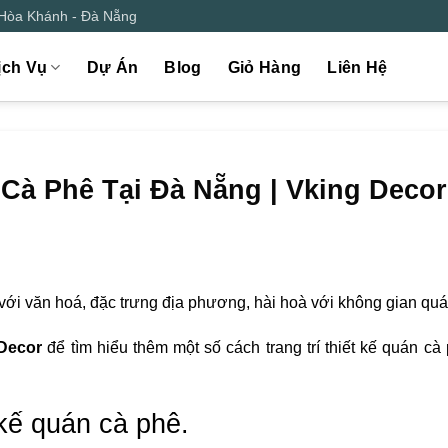
 Hòa Khánh - Đà Nẵng
ịch Vụ
Dự Án
Blog
Giỏ Hàng
Liên Hệ
 Cà Phê Tại Đà Nẵng | Vking Decor
 với văn hoá, đặc trưng địa phương, hài hoà với không gian qu
Decor
để tìm hiểu thêm một số cách trang trí thiết kế quán cà
t kế quán cà phê.