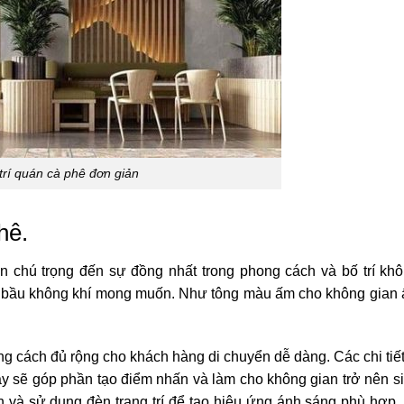
trí quán cà phê đơn giản
phê.
cần chú trọng đến sự đồng nhất trong phong cách và bố trí khô
ên bầu không khí mong muốn. Như tông màu ấm cho không gian
 cách đủ rộng cho khách hàng di chuyển dễ dàng. Các chi tiết t
này sẽ góp phần tạo điểm nhấn và làm cho không gian trở nên s
n và sử dụng đèn trang trí để tạo hiệu ứng ánh sáng phù hợp.