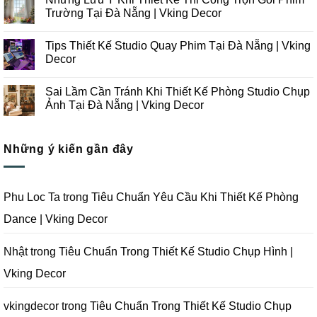
bình
Thiết
luận
Trường Tại Đà Nẵng | Vking Decor
Kế
ở
Thi
Những
Không
Công
Lưu
có
Tips Thiết Kế Studio Quay Phim Tại Đà Nẵng | Vking
Studio
Ý
bình
Chụp
Trong
luận
Decor
Ảnh
Thiết
ở
Tại
Kế
Những
Không
Đà
Thi
Lưu
có
Sai Lầm Cần Tránh Khi Thiết Kế Phòng Studio Chụp
Nẵng
Công
Ý
bình
|
Trọn
Khi
luận
Ảnh Tại Đà Nẵng | Vking Decor
Vking
Gói
Thiết
ở
Decor
Studio
Kế
Tips
Không
Quay
Thi
Thiết
có
Phim
Công
Kế
bình
Tại
Trọn
Studio
Những ý kiến gần đây
luận
Đà
Gói
Quay
ở
Nẵng
Phim
Phim
Sai
|
Trường
Tại
Lầm
Vking
Tại
Đà
Cần
Decor
Đà
Nẵng
Tránh
Phu Loc Ta
trong
Tiêu Chuẩn Yêu Cầu Khi Thiết Kế Phòng
Nẵng
|
Khi
|
Vking
Thiết
Dance | Vking Decor
Vking
Decor
Kế
Decor
Phòng
Studio
Chụp
Nhật
trong
Tiêu Chuẩn Trong Thiết Kế Studio Chụp Hình |
Ảnh
Tại
Vking Decor
Đà
Nẵng
|
Vking
vkingdecor
trong
Tiêu Chuẩn Trong Thiết Kế Studio Chụp
Decor