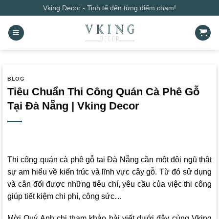
Bỏ
Vking Decor - Tinh tế đến từng điểm chạm!
qua
nội
dung
BLOG
Tiêu Chuẩn Thi Công Quán Cà Phê Gỗ
Tại Đà Nẵng | Vking Decor
Thi công quán cà phê gỗ tại Đà Nẵng cần một đội ngũ thật
sự am hiểu về kiến trúc và lĩnh vực cây gỗ. Từ đó sử dụng
và cân đối được những tiêu chí, yêu cầu của việc thi công
giúp tiết kiệm chi phí, công sức…
Mời Quý Anh chị tham khảo bài viết dưới đây cùng
Vking