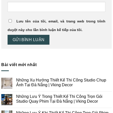
Lưu tên của tôi, email, và trang web trong trình
duyệt này cho lần bình luận kế tiếp của tôi.
Bài viết mới nhất
Những Xu Hướng Thiết Kế Thi Công Studio Chụp
Ảnh Tại Đà Nẵng | Vking Decor
Không
có
Những Lưu Ý Trong Thiết Kế Thi Công Trọn Gói
bình
luận
Studio Quay Phim Tại Đà Nẵng | Vking Decor
ở
Những
Không
Xu
có
Những Lưu Ý Khi Thiết Kế Thi Công Trọn Gói Phim
Hướng