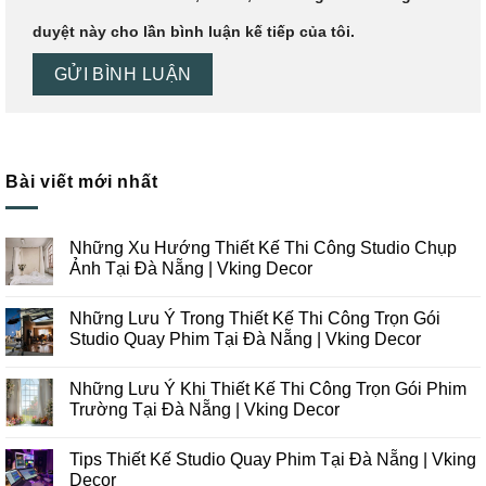
duyệt này cho lần bình luận kế tiếp của tôi.
Bài viết mới nhất
Những Xu Hướng Thiết Kế Thi Công Studio Chụp
Ảnh Tại Đà Nẵng | Vking Decor
Không
có
Những Lưu Ý Trong Thiết Kế Thi Công Trọn Gói
bình
luận
Studio Quay Phim Tại Đà Nẵng | Vking Decor
ở
Những
Không
Xu
có
Những Lưu Ý Khi Thiết Kế Thi Công Trọn Gói Phim
Hướng
bình
Thiết
luận
Trường Tại Đà Nẵng | Vking Decor
Kế
ở
Thi
Những
Không
Công
Lưu
có
Tips Thiết Kế Studio Quay Phim Tại Đà Nẵng | Vking
Studio
Ý
bình
Chụp
Trong
luận
Decor