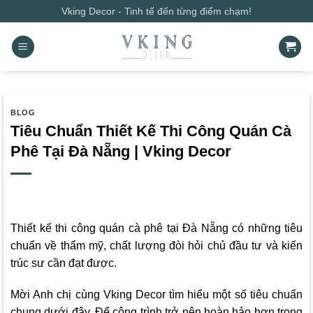
Bỏ
Vking Decor - Tinh tế đến từng điểm chạm!
qua
nội
dung
BLOG
Tiêu Chuẩn Thiết Kế Thi Công Quán Cà
Phê Tại Đà Nẵng | Vking Decor
Thiết kế thi công quán cà phê tại Đà Nẵng có những tiêu
chuẩn về thẩm mỹ, chất lượng đòi hỏi chủ đầu tư và kiến
trúc sư cần đạt được.
Mời Anh chị cùng
Vking Decor
tìm hiểu một số tiêu chuẩn
chung dưới đây. Để công trình trở nên hoàn hảo hơn trong