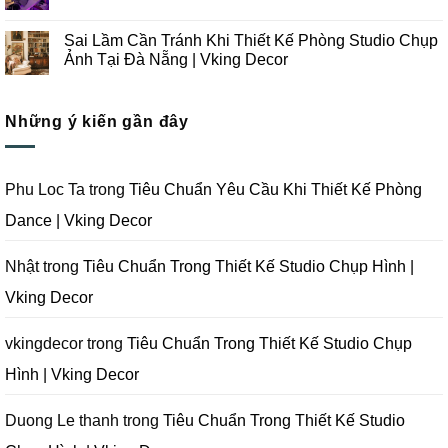
Ảnh
Thiết
ở
Tại
Kế
Những
Không
Đà
Thi
Lưu
có
Sai Lầm Cần Tránh Khi Thiết Kế Phòng Studio Chụp
Nẵng
Công
Ý
bình
|
Trọn
Khi
luận
Ảnh Tại Đà Nẵng | Vking Decor
Vking
Gói
Thiết
ở
Decor
Studio
Kế
Tips
Không
Quay
Thi
Thiết
có
Phim
Công
Kế
bình
Tại
Trọn
Studio
Những ý kiến gần đây
luận
Đà
Gói
Quay
ở
Nẵng
Phim
Phim
Sai
|
Trường
Tại
Lầm
Vking
Tại
Đà
Cần
Decor
Đà
Nẵng
Tránh
Phu Loc Ta
trong
Tiêu Chuẩn Yêu Cầu Khi Thiết Kế Phòng
Nẵng
|
Khi
|
Vking
Thiết
Dance | Vking Decor
Vking
Decor
Kế
Decor
Phòng
Studio
Chụp
Nhật
trong
Tiêu Chuẩn Trong Thiết Kế Studio Chụp Hình |
Ảnh
Tại
Vking Decor
Đà
Nẵng
|
Vking
vkingdecor
trong
Tiêu Chuẩn Trong Thiết Kế Studio Chụp
Decor
Hình | Vking Decor
Duong Le thanh
trong
Tiêu Chuẩn Trong Thiết Kế Studio