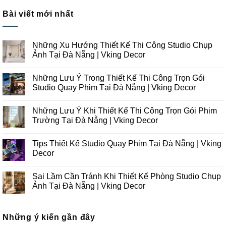
Bài viết mới nhất
Những Xu Hướng Thiết Kế Thi Công Studio Chụp
Ảnh Tại Đà Nẵng | Vking Decor
Không
có
Những Lưu Ý Trong Thiết Kế Thi Công Trọn Gói
bình
luận
Studio Quay Phim Tại Đà Nẵng | Vking Decor
ở
Những
Không
Xu
có
Những Lưu Ý Khi Thiết Kế Thi Công Trọn Gói Phim
Hướng
bình
Thiết
luận
Trường Tại Đà Nẵng | Vking Decor
Kế
ở
Thi
Những
Không
Công
Lưu
có
Tips Thiết Kế Studio Quay Phim Tại Đà Nẵng | Vking
Studio
Ý
bình
Chụp
Trong
luận
Decor
Ảnh
Thiết
ở
Tại
Kế
Những
Không
Đà
Thi
Lưu
có
Sai Lầm Cần Tránh Khi Thiết Kế Phòng Studio Chụp
Nẵng
Công
Ý
bình
|
Trọn
Khi
luận
Ảnh Tại Đà Nẵng | Vking Decor
Vking
Gói
Thiết
ở
Decor
Studio
Kế
Tips
Không
Quay
Thi
Thiết
có
Phim
Công
Kế
bình
Tại
Trọn
Studio
Những ý kiến gần đây
luận
Đà
Gói
Quay
ở