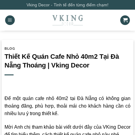
Bỏ
Vking Decor - Tinh tế đến từng điểm chạm!
qua
nội
dung
BLOG
Thiết Kế Quán Cafe Nhỏ 40m2 Tại Đà
Nẵng Thoáng | Vking Decor
Để một quán cafe nhỏ 40m2 tại Đà Nẵng có không gian
thoáng đãng, phù hợp, thoải mái cho khách hàng cần có
nhiều lưu ý trong thiết kế.
Mời Anh chị tham khảo bài viết dưới đây của
VKing Decor
để tìm hiểu thêm cách thiết kế quán cafe nhỏ này nhé.