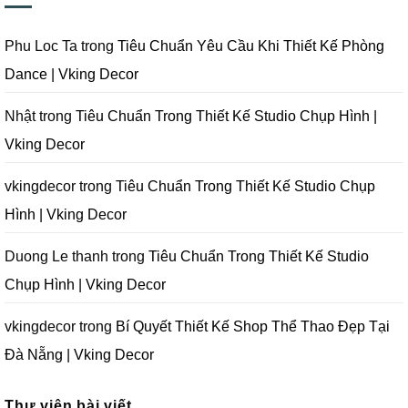
Nẵng
Phim
Phim
Sai
|
Trường
Tại
Lầm
Vking
Tại
Đà
Cần
Decor
Đà
Nẵng
Tránh
Phu Loc Ta
trong
Tiêu Chuẩn Yêu Cầu Khi Thiết Kế Phòng
Nẵng
|
Khi
|
Vking
Thiết
Dance | Vking Decor
Vking
Decor
Kế
Decor
Phòng
Studio
Chụp
Nhật
trong
Tiêu Chuẩn Trong Thiết Kế Studio Chụp Hình |
Ảnh
Tại
Vking Decor
Đà
Nẵng
|
Vking
vkingdecor
trong
Tiêu Chuẩn Trong Thiết Kế Studio Chụp
Decor
Hình | Vking Decor
Duong Le thanh
trong
Tiêu Chuẩn Trong Thiết Kế Studio
Chụp Hình | Vking Decor
vkingdecor
trong
Bí Quyết Thiết Kế Shop Thể Thao Đẹp Tại
Đà Nẵng | Vking Decor
Thư viện bài viết