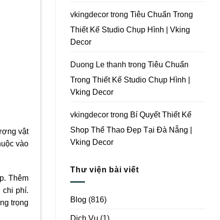
Vking
Decor
vkingdecor
trong
Tiêu Chuẩn Trong
Thiết Kế Studio Chụp Hình | Vking
Decor
Duong Le thanh
trong
Tiêu Chuẩn
Trong Thiết Kế Studio Chụp Hình |
Vking Decor
vkingdecor
trong
Bí Quyết Thiết Kế
Shop Thể Thao Đẹp Tại Đà Nẵng |
ượng vật
Vking Decor
huộc vào
Thư viện bài viết
ợp. Thêm
chi phí.
Blog
(816)
ng trọng
Dịch Vụ
(1)