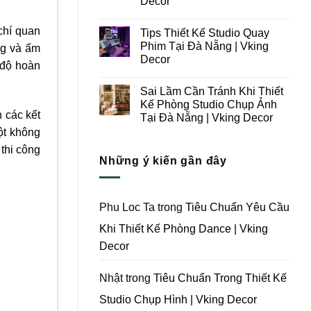
Decor
Ý
Tại
Trong
Không
Đà
Thiết
có
Nẵng
chí quan
Tips Thiết Kế Studio Quay
Kế
bình
|
Thi
luận
Vking
Phim Tại Đà Nẵng | Vking
ng và ấm
ở
Công
Decor
Decor
Những
Trọn
 độ hoàn
Lưu
Gói
Không
Ý
Studio
có
Khi
Quay
Sai Lầm Cần Tránh Khi Thiết
bình
Thiết
Phim
luận
Kế Phòng Studio Chụp Ảnh
Kế
Tại
ở
 các kết
Thi
Đà
Tại Đà Nẵng | Vking Decor
Tips
Công
Nẵng
Thiết
ột không
Trọn
Không
|
Kế
Gói
có
Vking
Studio
thi công
Phim
bình
Decor
Quay
Những ý kiến gần đây
Trường
luận
Phim
ở
Tại
Tại
Sai
Đà
Đà
Lầm
Nẵng
Nẵng
Cần
|
|
Tránh
Vking
Phu Loc Ta
trong
Tiêu Chuẩn Yêu Cầu
Vking
Khi
Decor
Decor
Thiết
Khi Thiết Kế Phòng Dance | Vking
Kế
Phòng
Decor
Studio
Chụp
Ảnh
Tại
Nhật
trong
Tiêu Chuẩn Trong Thiết Kế
Đà
Nẵng
Studio Chụp Hình | Vking Decor
|