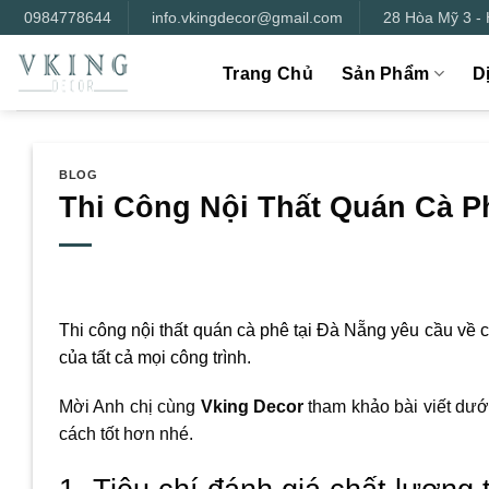
Bỏ
0984778644
info.vkingdecor@gmail.com
28 Hòa Mỹ 3 -
qua
nội
Trang Chủ
Sản Phẩm
D
dung
BLOG
Thi Công Nội Thất Quán Cà Ph
Thi công nội thất quán cà phê tại Đà Nẵng yêu cầu về c
của tất cả mọi công trình.
Mời Anh chị cùng
Vking Decor
tham khảo bài viết dưới
cách tốt hơn nhé.