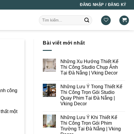
ĐĂNG NHẬP / ĐĂNG KÝ
Tìm
kiếm:
Bài viết mới nhất
Những Xu Hướng Thiết Kế
Thi Công Studio Chụp Ảnh
Tại Đà Nẵng | Vking Decor
Không
có
Những Lưu Ý Trong Thiết Kế
bình
hành công
luận
Thi Công Trọn Gói Studio
ở
Quay Phim Tại Đà Nẵng |
Những
Xu
Vking Decor
Hướng
Thiết
Không
 thất một
Kế
có
Những Lưu Ý Khi Thiết Kế
Thi
bình
Công
luận
Thi Công Trọn Gói Phim
ở
Studio
Trường Tại Đà Nẵng | Vking
Những
Chụp
Lưu
Ảnh