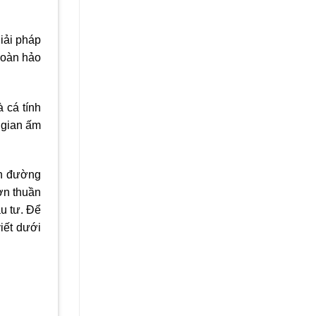
iải pháp
 hoàn hảo
 cá tính
 gian ấm
on đường
ơn thuần
u tư. Để
iết dưới