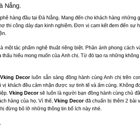
 Đà Nẵng.
 cà phê hàng đầu tại Đà Nẵng. Mang đến cho khách hàng những g
và thợ thi công dày dạn kinh nghiệm. Đơn vị cam kết đem đến sự
iện.
à một tác phẩm nghệ thuật riêng biệt. Phản ánh phong cách và
à thấu hiểu mong muốn của Anh chị. Từ đó tạo ra những không
Vking Decor
luôn sẵn sàng đồng hành cùng Anh chị trên c
i vị khách đều cảm nhận được sự tinh tế và ấm cúng. Không đ
iệp.
Vking Decor
sẽ luôn là người bạn đồng hành cùng chủ đầ
ách hàng của họ. Vì thế,
Vking Decor
đã chuẩn bị thêm 2 bài v
chị đừng bỏ lỡ những thông tin bổ ích này nhé.
.