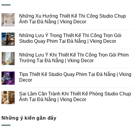
Những Xu Hướng Thiết Kế Thi Công Studio Chụp
Ảnh Tại Đà Nẵng | Vking Decor
Không
có
Những Lưu Ý Trong Thiết Kế Thi Công Trọn Gói
bình
luận
Studio Quay Phim Tại Đà Nẵng | Vking Decor
ở
Những
Không
Xu
có
Những Lưu Ý Khi Thiết Kế Thi Công Trọn Gói Phim
Hướng
bình
Thiết
luận
Trường Tại Đà Nẵng | Vking Decor
Kế
ở
Thi
Những
Không
Công
Lưu
có
Tips Thiết Kế Studio Quay Phim Tại Đà Nẵng | Vking
Studio
Ý
bình
Chụp
Trong
luận
Decor
Ảnh
Thiết
ở
Tại
Kế
Những
Không
Đà
Thi
Lưu
có
Sai Lầm Cần Tránh Khi Thiết Kế Phòng Studio Chụp
Nẵng
Công
Ý
bình
|
Trọn
Khi
luận
Ảnh Tại Đà Nẵng | Vking Decor
Vking
Gói
Thiết
ở
Decor
Studio
Kế
Tips
Không
Quay
Thi
Thiết
có
Phim
Công
Kế
bình
Tại
Trọn
Studio
Những ý kiến gần đây
luận
Đà
Gói
Quay
ở
Nẵng
Phim
Phim
Sai
|
Trường
Tại
Lầm
Vking
Tại
Đà
Cần