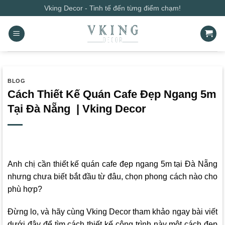
Bỏ
Vking Decor - Tinh tế đến từng điểm chạm!
qua
nội
dung
BLOG
Cách Thiết Kế Quán Cafe Đẹp Ngang 5m
Tại Đà Nẵng | Vking Decor
Anh chị cần thiết kế quán cafe đẹp ngang 5m tại Đà Nẵng
nhưng chưa biết bắt đầu từ đâu, chọn phong cách nào cho
phù hợp?
Đừng lo, và hãy cùng
Vking Decor
tham khảo ngay bài viết
dưới đây để tìm cách thiết kế công trình này một cách đẹp