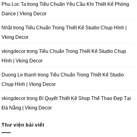
Decor
Đà
Nẵng
Tránh
Phu Loc Ta
trong
Tiêu Chuẩn Yêu Cầu Khi Thiết Kế Phòng
Nẵng
|
Khi
|
Vking
Thiết
Dance | Vking Decor
Vking
Decor
Kế
Decor
Phòng
Studio
Chụp
Nhật
trong
Tiêu Chuẩn Trong Thiết Kế Studio Chụp Hình |
Ảnh
Tại
Vking Decor
Đà
Nẵng
|
Vking
vkingdecor
trong
Tiêu Chuẩn Trong Thiết Kế Studio Chụp
Decor
Hình | Vking Decor
Duong Le thanh
trong
Tiêu Chuẩn Trong Thiết Kế Studio
Chụp Hình | Vking Decor
vkingdecor
trong
Bí Quyết Thiết Kế Shop Thể Thao Đẹp Tại
Đà Nẵng | Vking Decor
Thư viện bài viết