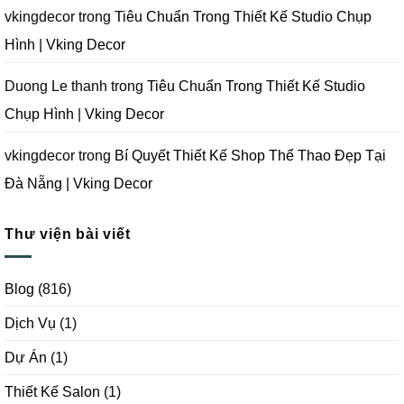
|
Vking
vkingdecor
trong
Tiêu Chuẩn Trong Thiết Kế Studio Chụp
Decor
Hình | Vking Decor
Duong Le thanh
trong
Tiêu Chuẩn Trong Thiết Kế Studio
Chụp Hình | Vking Decor
vkingdecor
trong
Bí Quyết Thiết Kế Shop Thể Thao Đẹp Tại
Đà Nẵng | Vking Decor
Thư viện bài viết
Blog
(816)
Dịch Vụ
(1)
Dự Án
(1)
Thiết Kế Salon
(1)