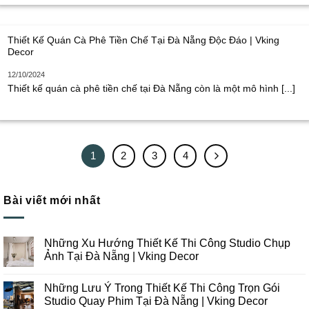
Thiết Kế Quán Cà Phê Tiền Chế Tại Đà Nẵng Độc Đáo | Vking
Decor
12/10/2024
Thiết kế quán cà phê tiền chế tại Đà Nẵng còn là một mô hình [...]
1
2
3
4
Bài viết mới nhất
Những Xu Hướng Thiết Kế Thi Công Studio Chụp
Ảnh Tại Đà Nẵng | Vking Decor
Không
có
Những Lưu Ý Trong Thiết Kế Thi Công Trọn Gói
bình
luận
Studio Quay Phim Tại Đà Nẵng | Vking Decor
ở