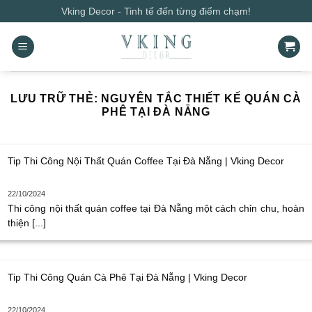
Bỏ
Vking Decor - Tinh tế đến từng điểm chạm!
qua
nội
dung
LƯU TRỮ THẺ:
NGUYÊN TẮC THIẾT KẾ QUÁN CÀ
PHÊ TẠI ĐÀ NẴNG
Tip Thi Công Nội Thất Quán Coffee Tại Đà Nẵng | Vking Decor
22/10/2024
Thi công nội thất quán coffee tại Đà Nẵng một cách chỉn chu, hoàn
thiện [...]
Tip Thi Công Quán Cà Phê Tại Đà Nẵng | Vking Decor
22/10/2024