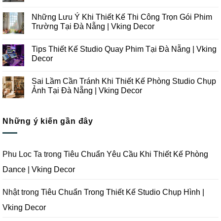
Những
Không
Xu
có
Những Lưu Ý Khi Thiết Kế Thi Công Trọn Gói Phim
Hướng
bình
Thiết
luận
Trường Tại Đà Nẵng | Vking Decor
Kế
ở
Thi
Những
Không
Công
Lưu
có
Tips Thiết Kế Studio Quay Phim Tại Đà Nẵng | Vking
Studio
Ý
bình
Chụp
Trong
luận
Decor
Ảnh
Thiết
ở
Tại
Kế
Những
Không
Đà
Thi
Lưu
có
Sai Lầm Cần Tránh Khi Thiết Kế Phòng Studio Chụp
Nẵng
Công
Ý
bình
|
Trọn
Khi
luận
Ảnh Tại Đà Nẵng | Vking Decor
Vking
Gói
Thiết
ở
Decor
Studio
Kế
Tips
Không
Quay
Thi
Thiết
có
Phim
Công
Kế
bình
Tại
Trọn
Studio
Những ý kiến gần đây
luận
Đà
Gói
Quay
ở
Nẵng
Phim
Phim
Sai
|
Trường
Tại
Lầm
Vking
Tại
Đà
Cần
Decor
Đà
Nẵng
Tránh
Phu Loc Ta
trong
Tiêu Chuẩn Yêu Cầu Khi Thiết Kế Phòng
Nẵng
|
Khi
|
Vking
Thiết
Dance | Vking Decor
Vking
Decor
Kế
Decor
Phòng
Studio
Chụp
Nhật
trong
Tiêu Chuẩn Trong Thiết Kế Studio Chụp Hình |
Ảnh
Tại
Vking Decor
Đà
Nẵng