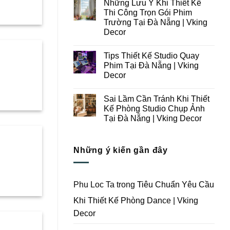
Những Lưu Ý Khi Thiết Kế
Thi
bình
Công
luận
Thi Công Trọn Gói Phim
ở
Studio
Trường Tại Đà Nẵng | Vking
Những
Chụp
Lưu
Ảnh
Decor
Ý
Tại
Trong
Không
Đà
Thiết
có
Nẵng
Tips Thiết Kế Studio Quay
Kế
bình
|
Thi
luận
Vking
Phim Tại Đà Nẵng | Vking
ở
Công
Decor
Decor
Những
Trọn
Lưu
Gói
Không
Ý
Studio
có
Khi
Quay
Sai Lầm Cần Tránh Khi Thiết
bình
Thiết
Phim
luận
Kế Phòng Studio Chụp Ảnh
Kế
Tại
ở
Thi
Đà
Tại Đà Nẵng | Vking Decor
Tips
Công
Nẵng
Thiết
Trọn
Không
|
Kế
Gói
có
Vking
Studio
Phim
bình
Decor
Quay
Những ý kiến gần đây
Trường
luận
Phim
ở
Tại
Tại
Sai
Đà
Đà
Lầm
Nẵng
Nẵng
Cần
|
|
Tránh
Vking
Phu Loc Ta
trong
Tiêu Chuẩn Yêu Cầu
Vking
Khi
Decor
Decor
Thiết
Khi Thiết Kế Phòng Dance | Vking
Kế
Phòng
Decor
Studio
Chụp
Ảnh