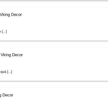
 Vking Decor
[...]
 Vking Decor
uá [...]
g Decor