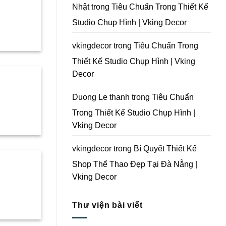
Tại
Nhật
trong
Tiêu Chuẩn Trong Thiết Kế
Đà
Nẵng
Studio Chụp Hình | Vking Decor
|
Vking
Decor
vkingdecor
trong
Tiêu Chuẩn Trong
Thiết Kế Studio Chụp Hình | Vking
Decor
Duong Le thanh
trong
Tiêu Chuẩn
Trong Thiết Kế Studio Chụp Hình |
Vking Decor
vkingdecor
trong
Bí Quyết Thiết Kế
Shop Thể Thao Đẹp Tại Đà Nẵng |
Vking Decor
Thư viện bài viết