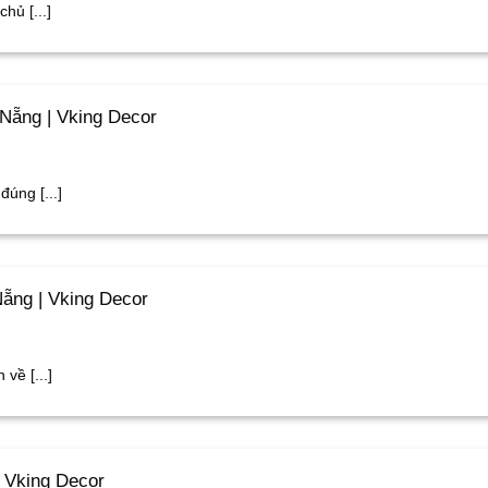
ủ [...]
Nẵng | Vking Decor
úng [...]
ẵng | Vking Decor
về [...]
 Vking Decor