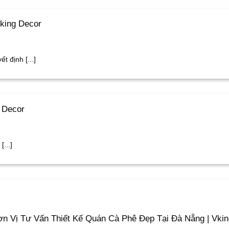
king Decor
t định [...]
 Decor
...]
n Vị Tư Vấn Thiết Kế Quán Cà Phê Đẹp Tại Đà Nẵng | Vki