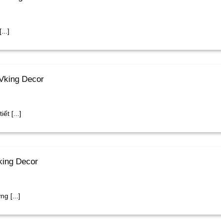
..]
Vking Decor
t [...]
king Decor
g [...]