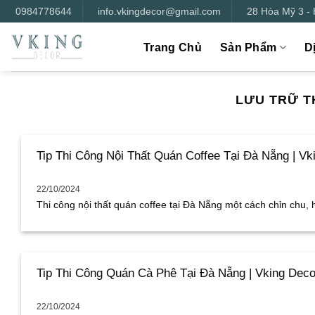
Bỏ
0984778644
info.vkingdecor@gmail.com
28 Hòa Mỹ 3 -
qua
nội
Trang Chủ
Sản Phẩm
D
dung
LƯU TRỮ T
Tip Thi Công Nội Thất Quán Coffee Tại Đà Nẵng | Vk
22/10/2024
Thi công nội thất quán coffee tại Đà Nẵng một cách chỉn chu, ho
Tip Thi Công Quán Cà Phê Tại Đà Nẵng | Vking Deco
22/10/2024