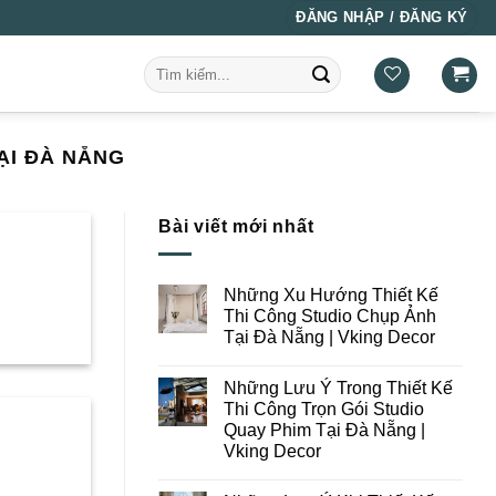
ĐĂNG NHẬP / ĐĂNG KÝ
Tìm
kiếm:
ẠI ĐÀ NẴNG
Bài viết mới nhất
Những Xu Hướng Thiết Kế
Thi Công Studio Chụp Ảnh
Tại Đà Nẵng | Vking Decor
Không
có
Những Lưu Ý Trong Thiết Kế
bình
luận
Thi Công Trọn Gói Studio
ở
Quay Phim Tại Đà Nẵng |
Những
Xu
Vking Decor
Hướng
Thiết
Không
Kế
có