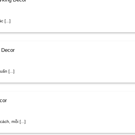
 [...]
g Decor
ẩn [...]
cor
ách, mỗi [...]