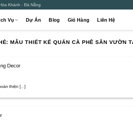
 Hòa Khánh - Đà Nẵng
ịch Vụ
Dự Án
Blog
Giỏ Hàng
Liên Hệ
HẺ:
MẪU THIẾT KẾ QUÁN CÀ PHÊ SÂN VƯỜN T
ing Decor
àn thiện [...]
r