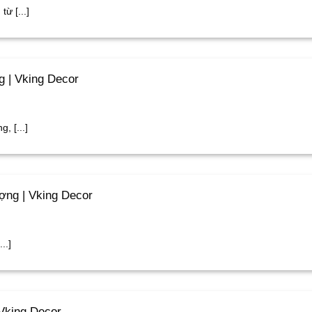
ừ [...]
 | Vking Decor
, [...]
ợng | Vking Decor
..]
Vking Decor