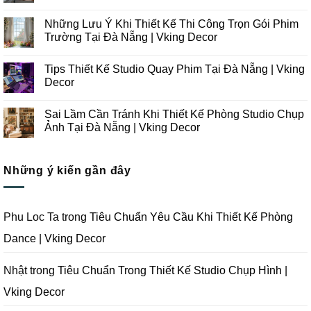
Những
Không
Xu
có
Những Lưu Ý Khi Thiết Kế Thi Công Trọn Gói Phim
Hướng
bình
Thiết
luận
Trường Tại Đà Nẵng | Vking Decor
Kế
ở
Thi
Những
Không
Công
Lưu
có
Tips Thiết Kế Studio Quay Phim Tại Đà Nẵng | Vking
Studio
Ý
bình
Chụp
Trong
luận
Decor
Ảnh
Thiết
ở
Tại
Kế
Những
Không
Đà
Thi
Lưu
có
Sai Lầm Cần Tránh Khi Thiết Kế Phòng Studio Chụp
Nẵng
Công
Ý
bình
|
Trọn
Khi
luận
Ảnh Tại Đà Nẵng | Vking Decor
Vking
Gói
Thiết
ở
Decor
Studio
Kế
Tips
Không
Quay
Thi
Thiết
có
Phim
Công
Kế
bình
Tại
Trọn
Studio
Những ý kiến gần đây
luận
Đà
Gói
Quay
ở
Nẵng
Phim
Phim
Sai
|
Trường
Tại
Lầm
Vking
Tại
Đà
Cần
Decor
Đà
Nẵng
Tránh
Phu Loc Ta
trong
Tiêu Chuẩn Yêu Cầu Khi Thiết Kế Phòng
Nẵng
|
Khi
|
Vking
Thiết
Dance | Vking Decor
Vking
Decor
Kế
Decor
Phòng
Studio
Chụp
Nhật
trong
Tiêu Chuẩn Trong Thiết Kế Studio Chụp Hình |
Ảnh
Tại
Vking Decor
Đà
Nẵng