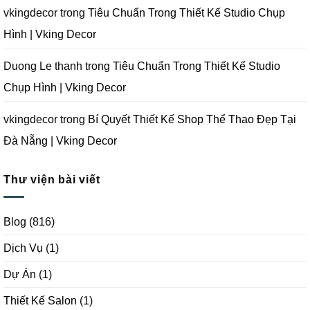
|
Vking
vkingdecor
trong
Tiêu Chuẩn Trong Thiết Kế Studio Chụp
Decor
Hình | Vking Decor
Duong Le thanh
trong
Tiêu Chuẩn Trong Thiết Kế Studio
Chụp Hình | Vking Decor
vkingdecor
trong
Bí Quyết Thiết Kế Shop Thể Thao Đẹp Tại
Đà Nẵng | Vking Decor
Thư viện bài viết
Blog
(816)
Dịch Vụ
(1)
Dự Án
(1)
Thiết Kế Salon
(1)