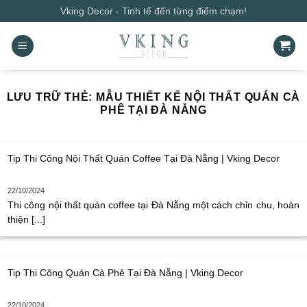
Bỏ
Vking Decor - Tinh tế đến từng điểm chạm!
qua
nội
dung
LƯU TRỮ THẺ:
MẪU THIẾT KẾ NỘI THẤT QUÁN CÀ
PHÊ TẠI ĐÀ NẴNG
Tip Thi Công Nội Thất Quán Coffee Tại Đà Nẵng | Vking Decor
22/10/2024
Thi công nội thất quán coffee tại Đà Nẵng một cách chỉn chu, hoàn
thiện [...]
Tip Thi Công Quán Cà Phê Tại Đà Nẵng | Vking Decor
22/10/2024