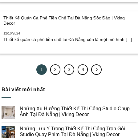
Thiết Kế Quán Cà Phê Tiền Chế Tại Đà Nẵng Độc Đáo | Vking
Decor
12/10/2024
Thiết kế quán cà phê tiền chế tại Đà Nẵng còn là một mô hình [...]
1
2
3
4
Bài viết mới nhất
Những Xu Hướng Thiết Kế Thi Công Studio Chụp
Ảnh Tại Đà Nẵng | Vking Decor
Không
có
Những Lưu Ý Trong Thiết Kế Thi Công Trọn Gói
bình
luận
Studio Quay Phim Tại Đà Nẵng | Vking Decor
ở