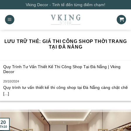
Bỏ
Vking Decor - Tinh tế đến từng điểm chạm!
qua
nội
dung
LƯU TRỮ THẺ:
GIÁ THI CÔNG SHOP THỜI TRANG
TẠI ĐÀ NẴNG
Quy Trình Tư Vấn Thiết Kế Thi Công Shop Tại Đà Nẵng | Vking
Decor
20/10/2024
Quy trình tư vấn thiết kế thi công shop tại Đà Nẵng càng chặt chẽ
[...]
20
Th10