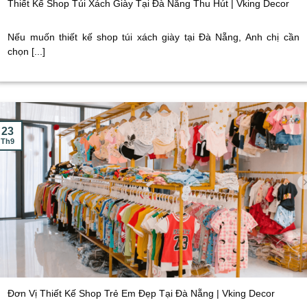
Thiết Kế Shop Túi Xách Giày Tại Đà Nẵng Thu Hút | Vking Decor
Nếu muốn thiết kế shop túi xách giày tại Đà Nẵng, Anh chị cần
chọn [...]
23
Th9
Đơn Vị Thiết Kế Shop Trẻ Em Đẹp Tại Đà Nẵng | Vking Decor