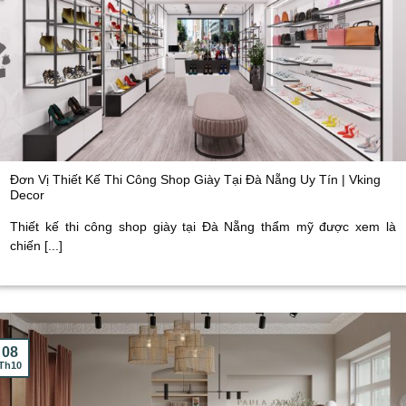
Đơn Vị Thiết Kế Thi Công Shop Giày Tại Đà Nẵng Uy Tín | Vking
Decor
Thiết kế thi công shop giày tại Đà Nẵng thẩm mỹ được xem là
chiến [...]
08
Th10