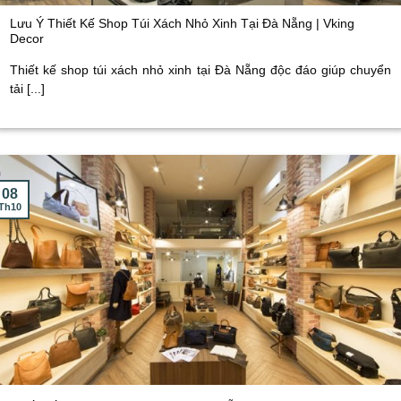
Lưu Ý Thiết Kế Shop Túi Xách Nhỏ Xinh Tại Đà Nẵng | Vking
Decor
Thiết kế shop túi xách nhỏ xinh tại Đà Nẵng độc đáo giúp chuyển
tải [...]
08
Th10