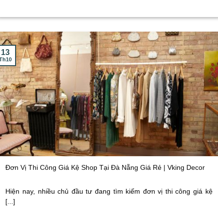
13
Th10
Đơn Vị Thi Công Giá Kệ Shop Tại Đà Nẵng Giá Rẻ | Vking Decor
Hiện nay, nhiều chủ đầu tư đang tìm kiếm đơn vị thi công giá kệ
[...]