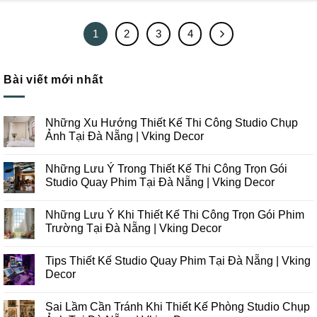
1
2
3
4
Bài viết mới nhất
Những Xu Hướng Thiết Kế Thi Công Studio Chụp
Ảnh Tại Đà Nẵng | Vking Decor
Không
có
Những Lưu Ý Trong Thiết Kế Thi Công Trọn Gói
bình
luận
Studio Quay Phim Tại Đà Nẵng | Vking Decor
ở
Những
Không
Xu
có
Những Lưu Ý Khi Thiết Kế Thi Công Trọn Gói Phim
Hướng
bình
Thiết
luận
Trường Tại Đà Nẵng | Vking Decor
Kế
ở
Thi
Những
Không
Công
Lưu
có
Tips Thiết Kế Studio Quay Phim Tại Đà Nẵng | Vking
Studio
Ý
bình
Chụp
Trong
luận
Decor
Ảnh
Thiết
ở
Tại
Kế
Những
Không
Đà
Thi
Lưu
có
Sai Lầm Cần Tránh Khi Thiết Kế Phòng Studio Chụp
Nẵng
Công
Ý
bình
|
Trọn
Khi
luận