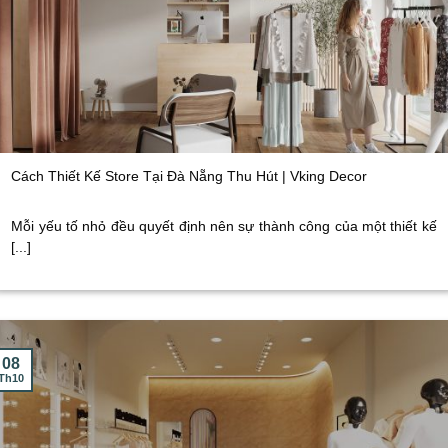
Cách Thiết Kế Store Tại Đà Nẵng Thu Hút | Vking Decor
Mỗi yếu tố nhỏ đều quyết định nên sự thành công của một thiết kế
[...]
08
Th10