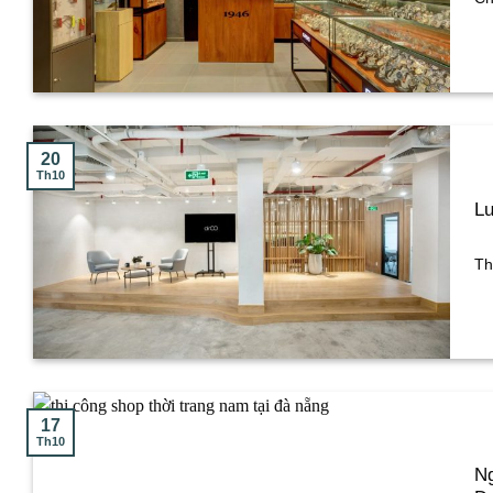
20
Th10
Lư
Th
17
Th10
Ng