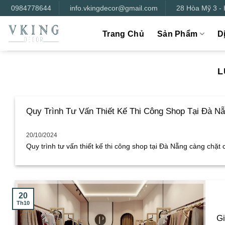
Bỏ
0984778644
info.vkingdecor@gmail.com
28 Hòa Mỹ 3 -
qua
nội
Trang Chủ
Sản Phẩm
D
dung
L
Quy Trình Tư Vấn Thiết Kế Thi Công Shop Tại Đà Nẵ
20/10/2024
Quy trình tư vấn thiết kế thi công shop tại Đà Nẵng càng chặt ch
20
Th10
Gi