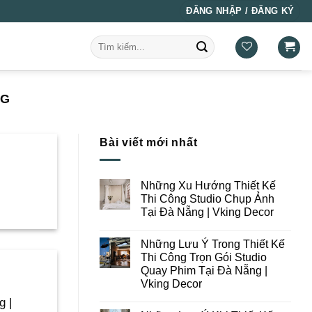
ĐĂNG NHẬP / ĐĂNG KÝ
Tìm
kiếm:
NG
Bài viết mới nhất
Những Xu Hướng Thiết Kế
Thi Công Studio Chụp Ảnh
Tại Đà Nẵng | Vking Decor
Không
có
Những Lưu Ý Trong Thiết Kế
bình
luận
Thi Công Trọn Gói Studio
ở
Quay Phim Tại Đà Nẵng |
Những
Xu
Vking Decor
Hướng
Thiết
Không
g |
Kế
có