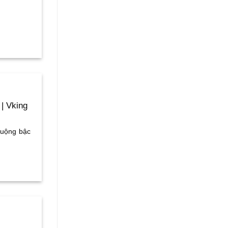
| Vking
huộng bậc