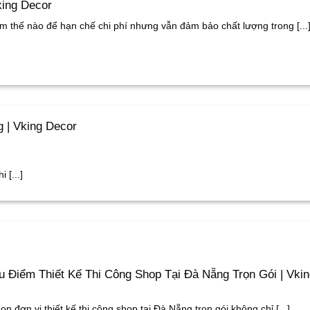
ing Decor
m thế nào để hạn chế chi phí nhưng vẫn đảm bảo chất lượng trong [...
 | Vking Decor
 [...]
 Điểm Thiết Kế Thi Công Shop Tại Đà Nẵng Trọn Gói | Vki
ọn đơn vị thiết kế thi công shop tại Đà Nẵng trọn gói không chỉ [...]