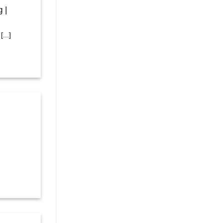
 |
...]