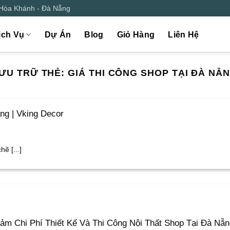
 Hòa Khánh - Đà Nẵng
ịch Vụ
Dự Án
Blog
Giỏ Hàng
Liên Hệ
ƯU TRỮ THẺ:
GIÁ THI CÔNG SHOP TẠI ĐÀ NẴ
ng | Vking Decor
ẽ [...]
ảm Chi Phí Thiết Kế Và Thi Công Nội Thất Shop Tại Đà Nẵn