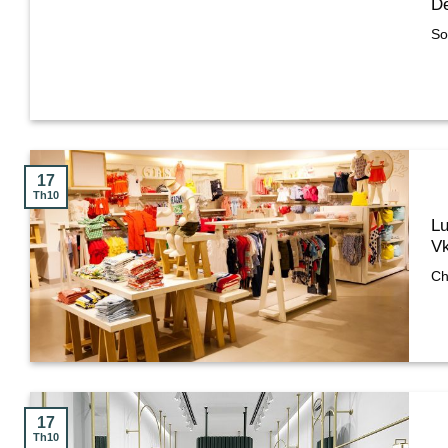
D
So
17
Th10
Lư
Vk
Ch
17
Th10