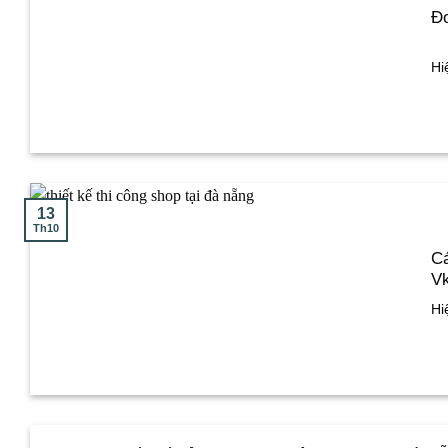
Đơ
Hi
13
Th10
Cá
Vk
Hi