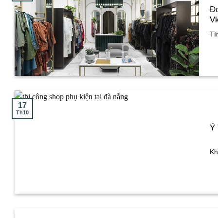
Đơ
Vk
Tì
17
Th10
Ý 
Kh