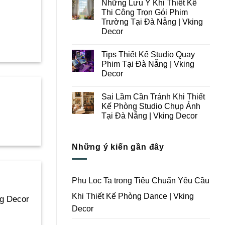
Những Lưu Ý Khi Thiết Kế
Thi
bình
Công
luận
Thi Công Trọn Gói Phim
ở
Studio
]
Trường Tại Đà Nẵng | Vking
Những
Chụp
Lưu
Ảnh
Decor
Ý
Tại
Trong
Không
Đà
Thiết
có
Nẵng
Tips Thiết Kế Studio Quay
Kế
bình
|
Thi
luận
Vking
Phim Tại Đà Nẵng | Vking
ở
Công
Decor
Decor
Những
Trọn
Lưu
Gói
Không
Ý
Studio
có
Khi
Quay
Sai Lầm Cần Tránh Khi Thiết
bình
Thiết
Phim
luận
Kế Phòng Studio Chụp Ảnh
Kế
Tại
ở
Thi
Đà
Tại Đà Nẵng | Vking Decor
Tips
Công
Nẵng
Thiết
Trọn
Không
|
Kế
Gói
có
Vking
Studio
Phim
bình
Decor
Quay
Những ý kiến gần đây
Trường
luận
Phim
ở
Tại
Tại
Sai
Đà
Đà
Lầm
Nẵng
Nẵng
Cần
|
|
Tránh
Vking
Phu Loc Ta
trong
Tiêu Chuẩn Yêu Cầu
Vking
Khi
Decor
Decor
Thiết
Khi Thiết Kế Phòng Dance | Vking
Kế
ng Decor
Phòng
Decor
Studio
Chụp
Ảnh