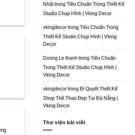
Tại
Nhật
trong
Tiêu Chuẩn Trong Thiết Kế
Đà
Nẵng
Studio Chụp Hình | Vking Decor
|
Vking
Decor
vkingdecor
trong
Tiêu Chuẩn Trong
Thiết Kế Studio Chụp Hình | Vking
Decor
Duong Le thanh
trong
Tiêu Chuẩn
Trong Thiết Kế Studio Chụp Hình |
Vking Decor
vkingdecor
trong
Bí Quyết Thiết Kế
Shop Thể Thao Đẹp Tại Đà Nẵng |
Vking Decor
Thư viện bài viết
ing