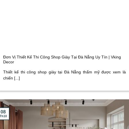
Đơn Vị Thiết Kế Thi Công Shop Giày Tại Đà Nẵng Uy Tín | Vking
Decor
Thiết kế thi công shop giày tại Đà Nẵng thẩm mỹ được xem là
chiến [...]
08
Th10