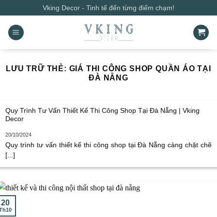
Bỏ
Vking Decor - Tinh tế đến từng điểm chạm!
qua
nội
dung
LƯU TRỮ THẺ:
GIÁ THI CÔNG SHOP QUẦN ÁO TẠI
ĐÀ NẴNG
Quy Trình Tư Vấn Thiết Kế Thi Công Shop Tại Đà Nẵng | Vking
Decor
20/10/2024
Quy trình tư vấn thiết kế thi công shop tại Đà Nẵng càng chặt chẽ
[...]
20
Th10