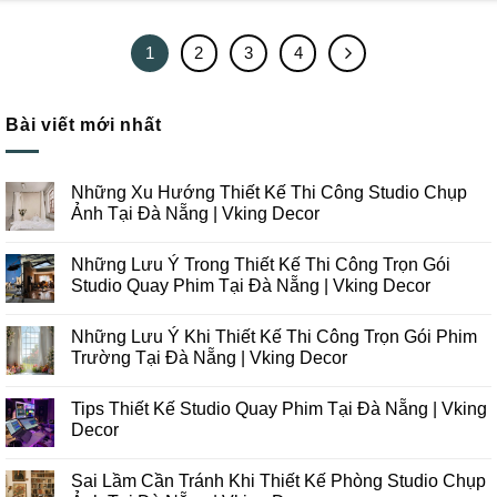
1
2
3
4
Bài viết mới nhất
Những Xu Hướng Thiết Kế Thi Công Studio Chụp
Ảnh Tại Đà Nẵng | Vking Decor
Không
có
Những Lưu Ý Trong Thiết Kế Thi Công Trọn Gói
bình
luận
Studio Quay Phim Tại Đà Nẵng | Vking Decor
ở
Những
Không
Xu
có
Những Lưu Ý Khi Thiết Kế Thi Công Trọn Gói Phim
Hướng
bình
Thiết
luận
Trường Tại Đà Nẵng | Vking Decor
Kế
ở
Thi
Những
Không
Công
Lưu
có
Tips Thiết Kế Studio Quay Phim Tại Đà Nẵng | Vking
Studio
Ý
bình
Chụp
Trong
luận
Decor
Ảnh
Thiết
ở
Tại
Kế
Những
Không
Đà
Thi
Lưu
có
Sai Lầm Cần Tránh Khi Thiết Kế Phòng Studio Chụp
Nẵng
Công
Ý
bình
|
Trọn
Khi
luận