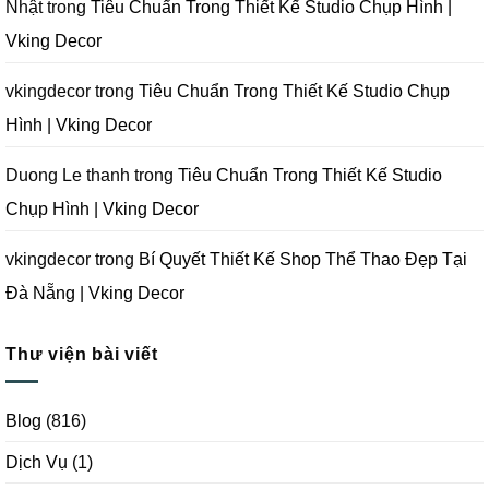
Chụp
Nhật
trong
Tiêu Chuẩn Trong Thiết Kế Studio Chụp Hình |
Ảnh
Tại
Vking Decor
Đà
Nẵng
|
Vking
vkingdecor
trong
Tiêu Chuẩn Trong Thiết Kế Studio Chụp
Decor
Hình | Vking Decor
Duong Le thanh
trong
Tiêu Chuẩn Trong Thiết Kế Studio
Chụp Hình | Vking Decor
vkingdecor
trong
Bí Quyết Thiết Kế Shop Thể Thao Đẹp Tại
Đà Nẵng | Vking Decor
Thư viện bài viết
Blog
(816)
Dịch Vụ
(1)