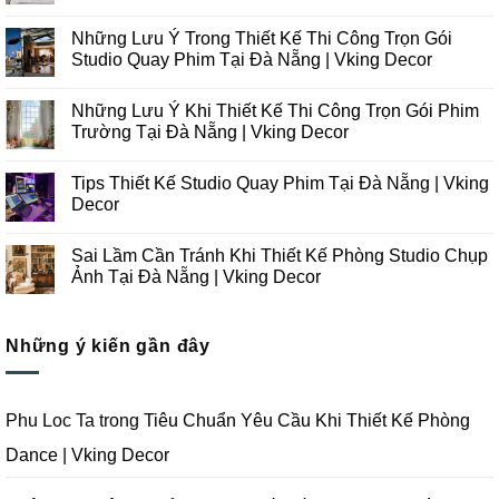
Không
có
Những Lưu Ý Trong Thiết Kế Thi Công Trọn Gói
bình
luận
Studio Quay Phim Tại Đà Nẵng | Vking Decor
ở
Những
Không
Xu
có
Những Lưu Ý Khi Thiết Kế Thi Công Trọn Gói Phim
Hướng
bình
Thiết
luận
Trường Tại Đà Nẵng | Vking Decor
Kế
ở
Thi
Những
Không
Công
Lưu
có
Tips Thiết Kế Studio Quay Phim Tại Đà Nẵng | Vking
Studio
Ý
bình
Chụp
Trong
luận
Decor
Ảnh
Thiết
ở
Tại
Kế
Những
Không
Đà
Thi
Lưu
có
Sai Lầm Cần Tránh Khi Thiết Kế Phòng Studio Chụp
Nẵng
Công
Ý
bình
|
Trọn
Khi
luận
Ảnh Tại Đà Nẵng | Vking Decor
Vking
Gói
Thiết
ở
Decor
Studio
Kế
Tips
Không
Quay
Thi
Thiết
có
Phim
Công
Kế
bình
Tại
Trọn
Studio
Những ý kiến gần đây
luận
Đà
Gói
Quay
ở
Nẵng
Phim
Phim
Sai
|
Trường
Tại
Lầm
Vking
Tại
Đà
Cần
Decor
Đà
Nẵng
Tránh
Phu Loc Ta
trong
Tiêu Chuẩn Yêu Cầu Khi Thiết Kế Phòng
Nẵng
|
Khi
|
Vking
Thiết
Dance | Vking Decor
Vking
Decor
Kế
Decor
Phòng
Studio