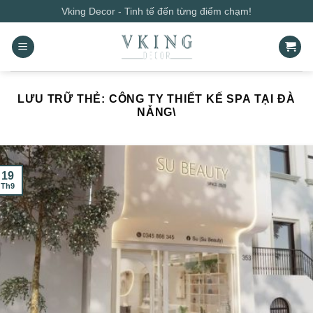
Bỏ
Vking Decor - Tinh tế đến từng điểm chạm!
qua
nội
dung
LƯU TRỮ THẺ:
CÔNG TY THIẾT KẾ SPA TẠI ĐÀ
NẴNG\
19
Th9