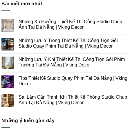
Bài viết mới nhất
Những Xu Hướng Thiết Kế Thi Công Studio Chụp
Ảnh Tại Đà Nẵng | Vking Decor
Không
có
Những Lưu Ý Trong Thiết Kế Thi Công Trọn Gói
bình
luận
Studio Quay Phim Tại Đà Nẵng | Vking Decor
ở
Những
Không
Xu
có
Những Lưu Ý Khi Thiết Kế Thi Công Trọn Gói Phim
Hướng
bình
Thiết
luận
Trường Tại Đà Nẵng | Vking Decor
Kế
ở
Thi
Những
Không
Công
Lưu
có
Tips Thiết Kế Studio Quay Phim Tại Đà Nẵng | Vking
Studio
Ý
bình
Chụp
Trong
luận
Decor
Ảnh
Thiết
ở
Tại
Kế
Những
Không
Đà
Thi
Lưu
có
Sai Lầm Cần Tránh Khi Thiết Kế Phòng Studio Chụp
Nẵng
Công
Ý
bình
|
Trọn
Khi
luận
Ảnh Tại Đà Nẵng | Vking Decor
Vking
Gói
Thiết
ở
Decor
Studio
Kế
Tips
Không
Quay
Thi
Thiết
có
Phim
Công
Kế
bình
Tại
Trọn
Studio
Những ý kiến gần đây
luận
Đà
Gói
Quay
ở
Nẵng
Phim
Phim
Sai