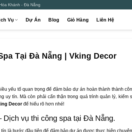
 Hòa Khánh - Đà Nẵng
ịch Vụ
Dự Án
Blog
Giỏ Hàng
Liên Hệ
Spa Tại Đà Nẵng | Vking Decor
hiều yếu tố quan trọng để đảm bảo dự án hoàn thành thành côn
g uy tín. Mà còn phải cẩn thận trong quá trình quản lý, kiểm s
ing Decor
để hiểu rõ hơn nhé!
– Dịch vụ thi công spa tại Đà Nẵng.
y tín là bước đầu tiên để đảm bảo dự án được thực hiện chuyên