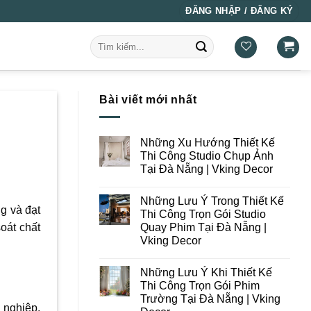
ĐĂNG NHẬP / ĐĂNG KÝ
Tìm
kiếm:
Bài viết mới nhất
Những Xu Hướng Thiết Kế
Thi Công Studio Chụp Ảnh
Tại Đà Nẵng | Vking Decor
Không
có
Những Lưu Ý Trong Thiết Kế
bình
g và đạt
luận
Thi Công Trọn Gói Studio
ở
Quay Phim Tại Đà Nẵng |
oát chất
Những
Xu
Vking Decor
Hướng
Thiết
Không
Kế
có
Những Lưu Ý Khi Thiết Kế
Thi
bình
Công
luận
Thi Công Trọn Gói Phim
ở
Studio
Trường Tại Đà Nẵng | Vking
Những
Chụp
 nghiệp.
Lưu
Ảnh