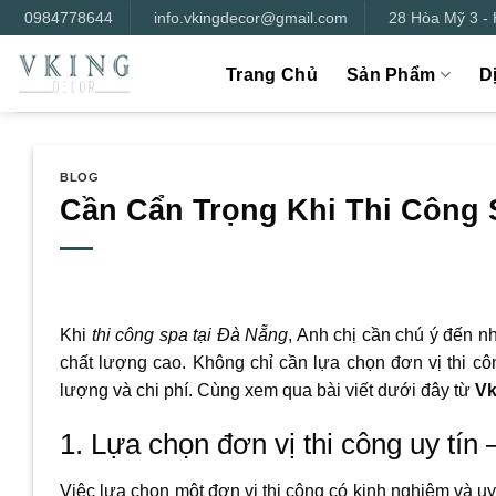
Bỏ
0984778644
info.vkingdecor@gmail.com
28 Hòa Mỹ 3 -
qua
nội
Trang Chủ
Sản Phẩm
D
dung
BLOG
Cần Cẩn Trọng Khi Thi Công 
Khi
thi công spa tại Đà Nẵng
, Anh chị cần chú ý đến n
chất lượng cao. Không chỉ cần lựa chọn đơn vị thi côn
lượng và chi phí. Cùng xem qua bài viết dưới đây từ
Vk
1. Lựa chọn đơn vị thi công uy tín 
Việc lựa chọn một đơn vị thi công có kinh nghiệm và u