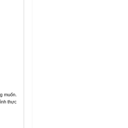
ng muốn.
rình thực