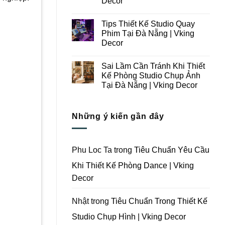
Decor
Ý
Tại
Trong
Không
Đà
Thiết
có
Nẵng
Tips Thiết Kế Studio Quay
Kế
bình
|
Thi
luận
Vking
Phim Tại Đà Nẵng | Vking
ở
Công
Decor
Decor
Những
Trọn
Lưu
Gói
Không
Ý
Studio
có
Khi
Quay
Sai Lầm Cần Tránh Khi Thiết
bình
Thiết
Phim
luận
Kế Phòng Studio Chụp Ảnh
Kế
Tại
ở
Thi
Đà
Tại Đà Nẵng | Vking Decor
Tips
Công
Nẵng
Thiết
Trọn
Không
|
Kế
Gói
có
Vking
Studio
Phim
bình
Decor
Quay
Những ý kiến gần đây
Trường
luận
Phim
ở
Tại
Tại
Sai
Đà
Đà
Lầm
Nẵng
Nẵng
Cần
|
|
Tránh
Vking
Phu Loc Ta
trong
Tiêu Chuẩn Yêu Cầu
Vking
Khi
Decor
Decor
Thiết
Khi Thiết Kế Phòng Dance | Vking
Kế
Phòng
Decor
Studio
Chụp
Ảnh
Tại
Nhật
trong
Tiêu Chuẩn Trong Thiết Kế
Đà
Nẵng
Studio Chụp Hình | Vking Decor
|