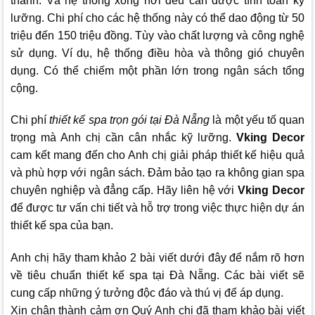
thanh. Và hệ thống xông hơi đều cần được tính toán kỹ
lưỡng. Chi phí cho các hệ thống này có thể dao động từ 50
triệu đến 150 triệu đồng. Tùy vào chất lượng và công nghệ
sử dụng. Ví dụ, hệ thống điều hòa và thông gió chuyên
dụng. Có thể chiếm một phần lớn trong ngân sách tổng
cộng.
Chi phí
thiết kế spa trọn gói tại Đà Nẵng
là một yếu tố quan
trọng mà Anh chị cần cân nhắc kỹ lưỡng.
Vking Decor
cam kết mang đến cho Anh chị giải pháp thiết kế hiệu quả
và phù hợp với ngân sách. Đảm bảo tạo ra không gian spa
chuyên nghiệp và đẳng cấp. Hãy liên hệ với
Vking Decor
để được tư vấn chi tiết và hỗ trợ trong việc thực hiện dự án
thiết kế spa của bạn.
Anh chị hãy tham khảo 2 bài viết dưới đây để nắm rõ hơn
về tiêu chuẩn thiết kế spa tại Đà Nẵng. Các bài viết sẽ
cung cấp những ý tưởng độc đáo và thú vị để áp dụng.
Xin chân thành cảm ơn Quý Anh chị đã tham khảo bài viết