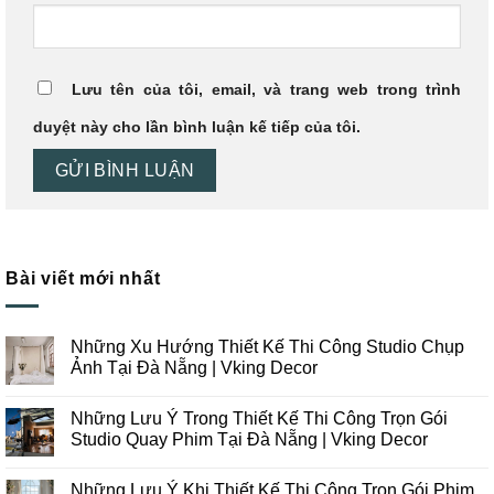
Lưu tên của tôi, email, và trang web trong trình
duyệt này cho lần bình luận kế tiếp của tôi.
Bài viết mới nhất
Những Xu Hướng Thiết Kế Thi Công Studio Chụp
Ảnh Tại Đà Nẵng | Vking Decor
Không
có
Những Lưu Ý Trong Thiết Kế Thi Công Trọn Gói
bình
luận
Studio Quay Phim Tại Đà Nẵng | Vking Decor
ở
Những
Không
Xu
có
Những Lưu Ý Khi Thiết Kế Thi Công Trọn Gói Phim
Hướng
bình