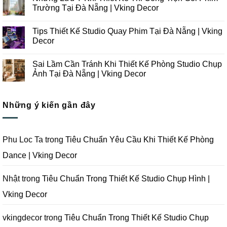
Thiết
luận
Trường Tại Đà Nẵng | Vking Decor
Kế
ở
Thi
Những
Không
Công
Lưu
có
Tips Thiết Kế Studio Quay Phim Tại Đà Nẵng | Vking
Studio
Ý
bình
Chụp
Trong
luận
Decor
Ảnh
Thiết
ở
Tại
Kế
Những
Không
Đà
Thi
Lưu
có
Sai Lầm Cần Tránh Khi Thiết Kế Phòng Studio Chụp
Nẵng
Công
Ý
bình
|
Trọn
Khi
luận
Ảnh Tại Đà Nẵng | Vking Decor
Vking
Gói
Thiết
ở
Decor
Studio
Kế
Tips
Không
Quay
Thi
Thiết
có
Phim
Công
Kế
bình
Tại
Trọn
Studio
Những ý kiến gần đây
luận
Đà
Gói
Quay
ở
Nẵng
Phim
Phim
Sai
|
Trường
Tại
Lầm
Vking
Tại
Đà
Cần
Decor
Đà
Nẵng
Tránh
Phu Loc Ta
trong
Tiêu Chuẩn Yêu Cầu Khi Thiết Kế Phòng
Nẵng
|
Khi
|
Vking
Thiết
Dance | Vking Decor
Vking
Decor
Kế
Decor
Phòng
Studio
Chụp
Nhật
trong
Tiêu Chuẩn Trong Thiết Kế Studio Chụp Hình |
Ảnh
Tại
Vking Decor
Đà
Nẵng
|
Vking
vkingdecor
trong
Tiêu Chuẩn Trong Thiết Kế Studio Chụp
Decor