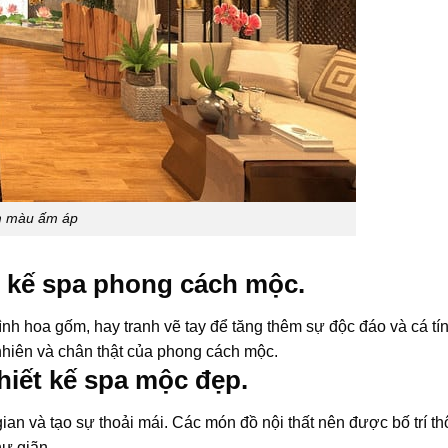
m màu ấm áp
t kế spa phong cách mộc.
nh hoa gốm, hay tranh vẽ tay để tăng thêm sự độc đáo và cá tí
 nhiên và chân thật của phong cách mộc.
thiết kế spa mộc đẹp.
ian và tạo sự thoải mái. Các món đồ nội thất nên được bố trí t
hư giãn.