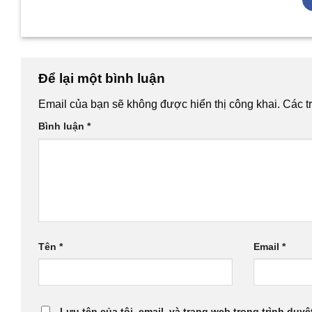
Để lại một bình luận
Email của bạn sẽ không được hiển thị công khai.
Các t
Bình luận
*
Tên
*
Email
*
Lưu tên của tôi, email, và trang web trong trình duyệt