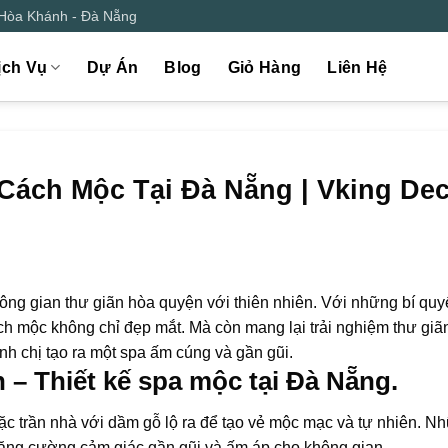
 Hòa Khánh - Đà Nẵng
ịch Vụ
Dự Án
Blog
Giỏ Hàng
Liên Hệ
Cách Mộc Tại Đà Nẵng | Vking De
g gian thư giãn hòa quyện với thiên nhiên. Với những bí quyết
h mộc không chỉ đẹp mắt. Mà còn mang lại trải nghiệm thư giãn
nh chị tạo ra một spa ấm cúng và gần gũi.
n – Thiết kế spa mộc tại Đà Nẵng.
c trần nhà với dầm gỗ lộ ra để tạo vẻ mộc mạc và tự nhiên. N
 tăng cường cảm giác gần gũi và ấm áp cho không gian.