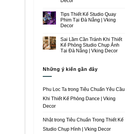
Decor
Ý
Tại
Trong
Không
Đà
Thiết
có
Nẵng
Tips Thiết Kế Studio Quay
Kế
bình
|
Thi
luận
Vking
Phim Tại Đà Nẵng | Vking
ở
Công
Decor
Decor
Những
Trọn
Lưu
Gói
Không
Ý
Studio
có
Khi
Quay
Sai Lầm Cần Tránh Khi Thiết
bình
Thiết
Phim
luận
Kế Phòng Studio Chụp Ảnh
Kế
Tại
ở
Thi
Đà
Tại Đà Nẵng | Vking Decor
Tips
Công
Nẵng
Thiết
Trọn
Không
|
Kế
Gói
có
Vking
Studio
Phim
bình
Decor
Quay
Những ý kiến gần đây
Trường
luận
Phim
ở
Tại
Tại
Sai
Đà
Đà
Lầm
Nẵng
Nẵng
Cần
|
|
Tránh
Vking
Phu Loc Ta
trong
Tiêu Chuẩn Yêu Cầu
Vking
Khi
Decor
Decor
Thiết
Khi Thiết Kế Phòng Dance | Vking
Kế
Phòng
Decor
Studio
Chụp
Ảnh
Tại
Nhật
trong
Tiêu Chuẩn Trong Thiết Kế
Đà
Nẵng
Studio Chụp Hình | Vking Decor
|