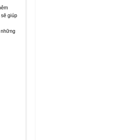
thêm
 sẽ giúp
p những