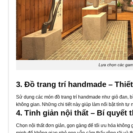
Lựa chọn các ga
3. Đồ trang trí handmade – Thiế
Sử dụng các món đồ trang trí handmade như giỏ đan, bì
không gian. Những chi tiết này giúp làm nổi bật tính tự
4. Tinh giản nội thất – Bí quyết 
Chọn nội thất đơn giản, gọn gàng để tối ưu hóa không g
minh để không gian nhỏ gọn vẫn cảm thấy rộng rãi và t