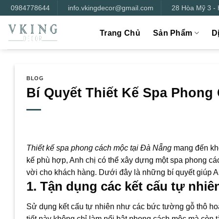
Bỏ
0984778644
info.vkingdecor@gmail.com
28 Hòa Mỹ 3 -
qua
nội
Trang Chủ
Sản Phẩm
D
dung
BLOG
Bí Quyết Thiết Kế Spa Phong 
Thiết kế spa phong cách mộc tại Đà Nẵng
mang đến khôn
kế phù hợp, Anh chị có thể xây dựng một spa phong các
vời cho khách hàng. Dưới đây là những bí quyết giúp A
1. Tận dụng các kết cấu tự nhiê
Sử dụng kết cấu tự nhiên như các bức tường gỗ thô hoặ
tiết này không chỉ làm nổi bật phong cách mộc mà còn