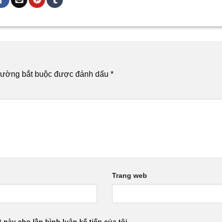
rường bắt buộc được đánh dấu
*
Trang web
 này cho lần bình luận kế tiếp của tôi.