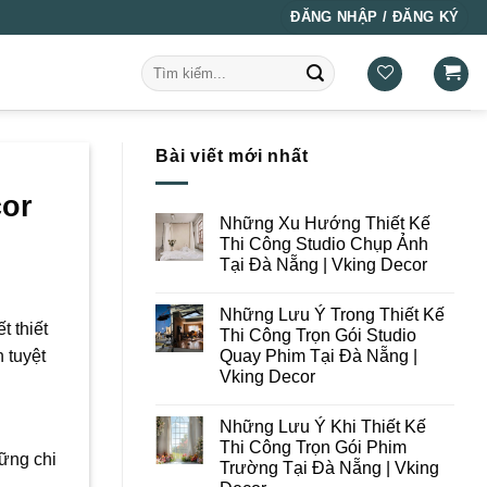
ĐĂNG NHẬP / ĐĂNG KÝ
Tìm
kiếm:
Bài viết mới nhất
cor
Những Xu Hướng Thiết Kế
Thi Công Studio Chụp Ảnh
Tại Đà Nẵng | Vking Decor
Không
có
Những Lưu Ý Trong Thiết Kế
bình
 thiết
luận
Thi Công Trọn Gói Studio
ở
Quay Phim Tại Đà Nẵng |
 tuyệt
Những
Xu
Vking Decor
Hướng
Thiết
Không
Kế
có
Những Lưu Ý Khi Thiết Kế
Thi
bình
Công
luận
Thi Công Trọn Gói Phim
ở
Studio
hững chi
Trường Tại Đà Nẵng | Vking
Những
Chụp
Lưu
Ảnh