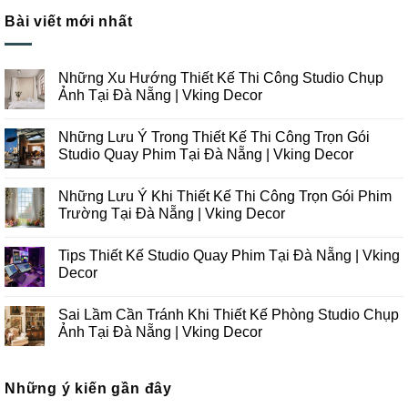
Bài viết mới nhất
Những Xu Hướng Thiết Kế Thi Công Studio Chụp
Ảnh Tại Đà Nẵng | Vking Decor
Không
có
Những Lưu Ý Trong Thiết Kế Thi Công Trọn Gói
bình
luận
Studio Quay Phim Tại Đà Nẵng | Vking Decor
ở
Những
Không
Xu
có
Những Lưu Ý Khi Thiết Kế Thi Công Trọn Gói Phim
Hướng
bình
Thiết
luận
Trường Tại Đà Nẵng | Vking Decor
Kế
ở
Thi
Những
Không
Công
Lưu
có
Tips Thiết Kế Studio Quay Phim Tại Đà Nẵng | Vking
Studio
Ý
bình
Chụp
Trong
luận
Decor
Ảnh
Thiết
ở
Tại
Kế
Những
Không
Đà
Thi
Lưu
có
Sai Lầm Cần Tránh Khi Thiết Kế Phòng Studio Chụp
Nẵng
Công
Ý
bình
|
Trọn
Khi
luận
Ảnh Tại Đà Nẵng | Vking Decor
Vking
Gói
Thiết
ở
Decor
Studio
Kế
Tips
Không
Quay
Thi
Thiết
có
Phim
Công
Kế
bình
Tại
Trọn
Studio
Những ý kiến gần đây
luận
Đà
Gói
Quay
ở