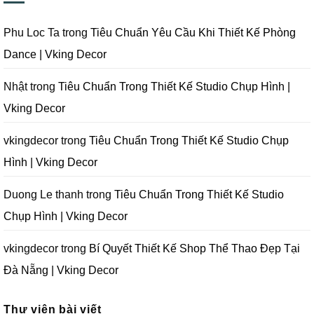
Nẵng
Phim
Phim
Sai
|
Trường
Tại
Lầm
Vking
Tại
Đà
Cần
Decor
Đà
Nẵng
Tránh
Phu Loc Ta
trong
Tiêu Chuẩn Yêu Cầu Khi Thiết Kế Phòng
Nẵng
|
Khi
|
Vking
Thiết
Dance | Vking Decor
Vking
Decor
Kế
Decor
Phòng
Studio
Chụp
Nhật
trong
Tiêu Chuẩn Trong Thiết Kế Studio Chụp Hình |
Ảnh
Tại
Vking Decor
Đà
Nẵng
|
Vking
vkingdecor
trong
Tiêu Chuẩn Trong Thiết Kế Studio Chụp
Decor
Hình | Vking Decor
Duong Le thanh
trong
Tiêu Chuẩn Trong Thiết Kế Studio
Chụp Hình | Vking Decor
vkingdecor
trong
Bí Quyết Thiết Kế Shop Thể Thao Đẹp Tại
Đà Nẵng | Vking Decor
Thư viện bài viết