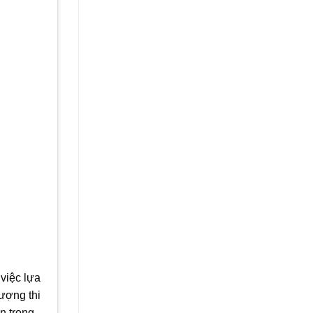
việc lựa
ượng thi
n trọng.