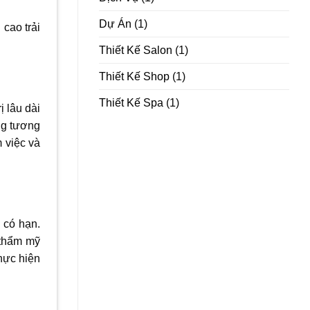
Dự Án
(1)
 cao trải
Thiết Kế Salon
(1)
Thiết Kế Shop
(1)
Thiết Kế Spa
(1)
ị lâu dài
ong tương
m việc và
n có hạn.
 thẩm mỹ
hực hiện