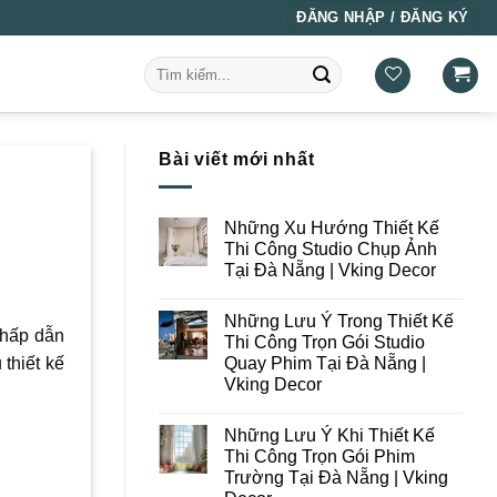
ĐĂNG NHẬP / ĐĂNG KÝ
Tìm
kiếm:
Bài viết mới nhất
Những Xu Hướng Thiết Kế
Thi Công Studio Chụp Ảnh
Tại Đà Nẵng | Vking Decor
Không
có
Những Lưu Ý Trong Thiết Kế
bình
 hấp dẫn
luận
Thi Công Trọn Gói Studio
ở
Quay Phim Tại Đà Nẵng |
thiết kế
Những
Xu
Vking Decor
Hướng
Thiết
Không
Kế
có
Những Lưu Ý Khi Thiết Kế
Thi
bình
Công
luận
Thi Công Trọn Gói Phim
ở
Studio
Trường Tại Đà Nẵng | Vking
Những
Chụp
Lưu
Ảnh