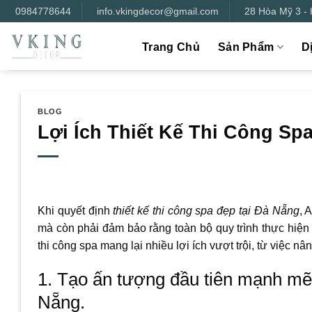
Bỏ
0984778644
info.vkingdecor@gmail.com
28 Hòa Mỹ 3 -
qua
nội
Trang Chủ
Sản Phẩm
D
dung
BLOG
Lợi Ích Thiết Kế Thi Công Sp
Khi quyết định
thiết kế thi công spa đẹp tại Đà Nẵng
, 
mà còn phải đảm bảo rằng toàn bộ quy trình thực hiện 
thi công spa mang lại nhiều lợi ích vượt trội, từ việc n
1. Tạo ấn tượng đầu tiên mạnh mẽ 
Nẵng.