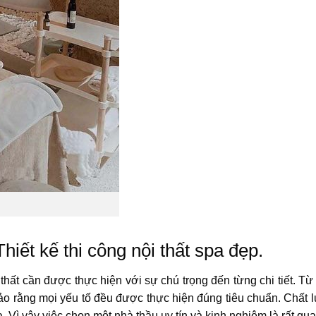
hiết kế thi công nội thất spa đẹp.
hất cần được thực hiện với sự chú trọng đến từng chi tiết. Từ 
bảo rằng mọi yếu tố đều được thực hiện đúng tiêu chuẩn. Chất l
Vì vậy việc chọn một nhà thầu uy tín và kinh nghiệm là rất qua