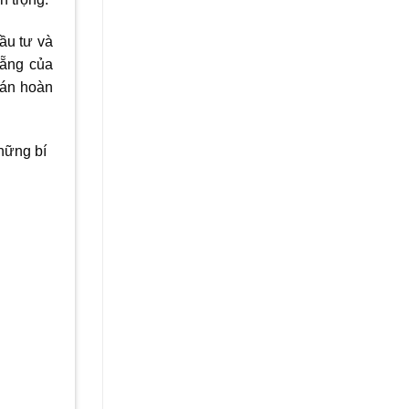
đầu tư và
Nẵng của
 án hoàn
những bí