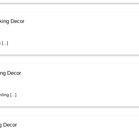
king Decor
[...]
ing Decor
ông [...]
g Decor