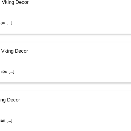
 Vking Decor
o [...]
 Vking Decor
ệu [...]
ing Decor
n [...]