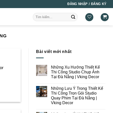
ĐĂNG NHẬP / ĐĂNG KÝ
Tìm
kiếm:
ẴNG
Bài viết mới nhất
Những Xu Hướng Thiết Kế
or
Thi Công Studio Chụp Ảnh
Tại Đà Nẵng | Vking Decor
Không
có
Những Lưu Ý Trong Thiết Kế
bình
luận
Thi Công Trọn Gói Studio
ở
Quay Phim Tại Đà Nẵng |
Những
Xu
Vking Decor
Hướng
Thiết
Không
Kế
có