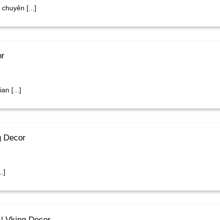
chuyên [...]
or
n [...]
g Decor
.]
 | Vking Decor