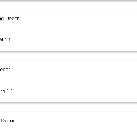
ng Decor
 [...]
Decor
g [...]
g Decor