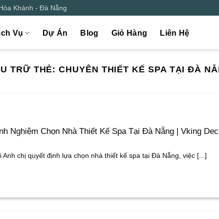
 Hòa Khánh - Đà Nẵng
ịch Vụ
Dự Án
Blog
Giỏ Hàng
Liên Hệ
U TRỮ THẺ:
CHUYÊN THIẾT KẾ SPA TẠI ĐÀ N
nh Nghiệm Chọn Nhà Thiết Kế Spa Tại Đà Nẵng | Vking Dec
i Anh chị quyết định lựa chọn nhà thiết kế spa tại Đà Nẵng, việc [...]