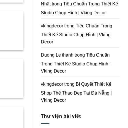
Tại
Nhật
trong
Tiêu Chuẩn Trong Thiết Kế
Đà
Nẵng
Studio Chụp Hình | Vking Decor
|
Vking
Decor
vkingdecor
trong
Tiêu Chuẩn Trong
Thiết Kế Studio Chụp Hình | Vking
Decor
Duong Le thanh
trong
Tiêu Chuẩn
Trong Thiết Kế Studio Chụp Hình |
Vking Decor
vkingdecor
trong
Bí Quyết Thiết Kế
Shop Thể Thao Đẹp Tại Đà Nẵng |
Vking Decor
Thư viện bài viết