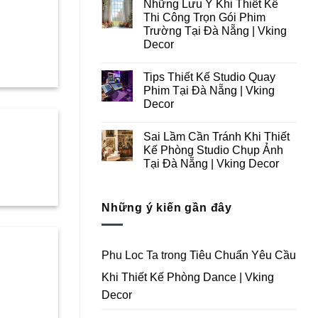
Những Lưu Ý Khi Thiết Kế
Thi
bình
Công
luận
Thi Công Trọn Gói Phim
ở
Studio
Trường Tại Đà Nẵng | Vking
Những
Chụp
Lưu
Ảnh
Decor
Ý
Tại
Trong
Không
Đà
Thiết
có
Nẵng
Tips Thiết Kế Studio Quay
Kế
bình
|
Thi
luận
Vking
Phim Tại Đà Nẵng | Vking
ở
Công
Decor
Decor
Những
Trọn
Lưu
Gói
Không
Ý
Studio
có
Khi
Quay
Sai Lầm Cần Tránh Khi Thiết
bình
Thiết
Phim
luận
Kế Phòng Studio Chụp Ảnh
Kế
Tại
ở
Thi
Đà
Tại Đà Nẵng | Vking Decor
Tips
Công
Nẵng
Thiết
Trọn
Không
|
Kế
Gói
có
Vking
Studio
Phim
bình
Decor
Quay
Những ý kiến gần đây
Trường
luận
Phim
ở
Tại
Tại
Sai
Đà
Đà
Lầm
Nẵng
Nẵng
Cần
|
|
Tránh
Vking
Phu Loc Ta
trong
Tiêu Chuẩn Yêu Cầu
Vking
Khi
Decor
Decor
Thiết
Khi Thiết Kế Phòng Dance | Vking
Kế
Phòng
Decor
Studio
Chụp
Ảnh