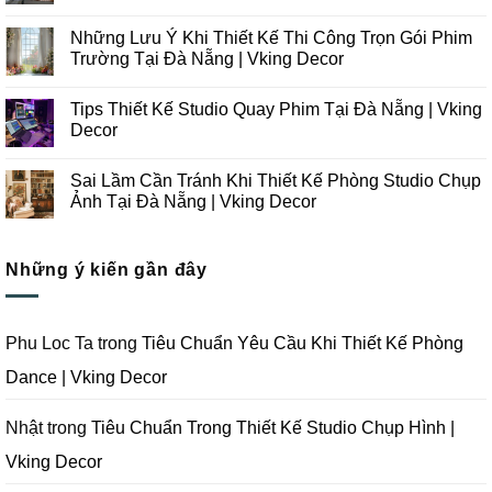
Những
Không
Xu
có
Những Lưu Ý Khi Thiết Kế Thi Công Trọn Gói Phim
Hướng
bình
Thiết
luận
Trường Tại Đà Nẵng | Vking Decor
Kế
ở
Thi
Những
Không
Công
Lưu
có
Tips Thiết Kế Studio Quay Phim Tại Đà Nẵng | Vking
Studio
Ý
bình
Chụp
Trong
luận
Decor
Ảnh
Thiết
ở
Tại
Kế
Những
Không
Đà
Thi
Lưu
có
Sai Lầm Cần Tránh Khi Thiết Kế Phòng Studio Chụp
Nẵng
Công
Ý
bình
|
Trọn
Khi
luận
Ảnh Tại Đà Nẵng | Vking Decor
Vking
Gói
Thiết
ở
Decor
Studio
Kế
Tips
Không
Quay
Thi
Thiết
có
Phim
Công
Kế
bình
Tại
Trọn
Studio
Những ý kiến gần đây
luận
Đà
Gói
Quay
ở
Nẵng
Phim
Phim
Sai
|
Trường
Tại
Lầm
Vking
Tại
Đà
Cần
Decor
Đà
Nẵng
Tránh
Phu Loc Ta
trong
Tiêu Chuẩn Yêu Cầu Khi Thiết Kế Phòng
Nẵng
|
Khi
|
Vking
Thiết
Dance | Vking Decor
Vking
Decor
Kế
Decor
Phòng
Studio
Chụp
Nhật
trong
Tiêu Chuẩn Trong Thiết Kế Studio Chụp Hình |
Ảnh
Tại
Vking Decor
Đà
Nẵng