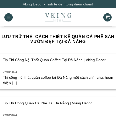
Bỏ
Vking Decor - Tinh tế đến từng điểm chạm!
qua
nội
dung
LƯU TRỮ THẺ:
CÁCH THIẾT KẾ QUÁN CÀ PHÊ SÂN
VƯỜN ĐẸP TẠI ĐÀ NẴNG
Tip Thi Công Nội Thất Quán Coffee Tại Đà Nẵng | Vking Decor
22/10/2024
Thi công nội thất quán coffee tại Đà Nẵng một cách chỉn chu, hoàn
thiện [...]
Tip Thi Công Quán Cà Phê Tại Đà Nẵng | Vking Decor
22/10/2024