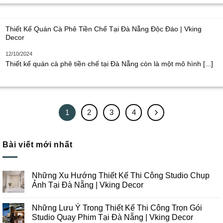
Thiết Kế Quán Cà Phê Tiền Chế Tại Đà Nẵng Độc Đáo | Vking
Decor
12/10/2024
Thiết kế quán cà phê tiền chế tại Đà Nẵng còn là một mô hình [...]
1
2
3
4
Bài viết mới nhất
Những Xu Hướng Thiết Kế Thi Công Studio Chụp
Ảnh Tại Đà Nẵng | Vking Decor
Không
có
Những Lưu Ý Trong Thiết Kế Thi Công Trọn Gói
bình
luận
Studio Quay Phim Tại Đà Nẵng | Vking Decor
ở