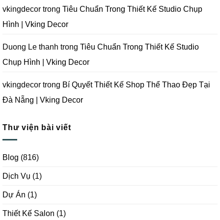
|
Vking
vkingdecor
trong
Tiêu Chuẩn Trong Thiết Kế Studio Chụp
Decor
Hình | Vking Decor
Duong Le thanh
trong
Tiêu Chuẩn Trong Thiết Kế Studio
Chụp Hình | Vking Decor
vkingdecor
trong
Bí Quyết Thiết Kế Shop Thể Thao Đẹp Tại
Đà Nẵng | Vking Decor
Thư viện bài viết
Blog
(816)
Dịch Vụ
(1)
Dự Án
(1)
Thiết Kế Salon
(1)