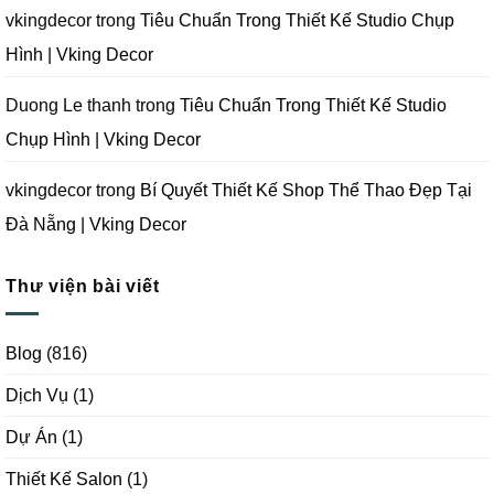
|
Vking
vkingdecor
trong
Tiêu Chuẩn Trong Thiết Kế Studio Chụp
Decor
Hình | Vking Decor
Duong Le thanh
trong
Tiêu Chuẩn Trong Thiết Kế Studio
Chụp Hình | Vking Decor
vkingdecor
trong
Bí Quyết Thiết Kế Shop Thể Thao Đẹp Tại
Đà Nẵng | Vking Decor
Thư viện bài viết
Blog
(816)
Dịch Vụ
(1)
Dự Án
(1)
Thiết Kế Salon
(1)