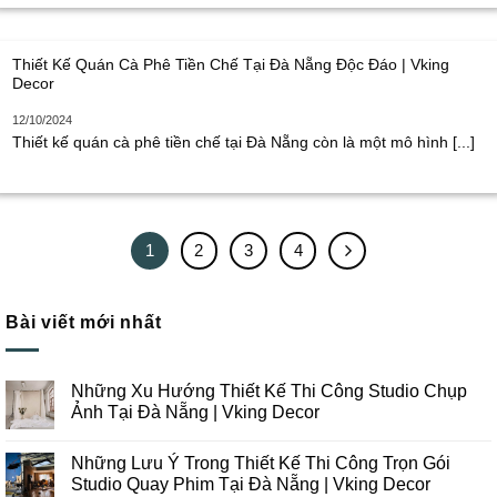
Thiết Kế Quán Cà Phê Tiền Chế Tại Đà Nẵng Độc Đáo | Vking
Decor
12/10/2024
Thiết kế quán cà phê tiền chế tại Đà Nẵng còn là một mô hình [...]
1
2
3
4
Bài viết mới nhất
Những Xu Hướng Thiết Kế Thi Công Studio Chụp
Ảnh Tại Đà Nẵng | Vking Decor
Không
có
Những Lưu Ý Trong Thiết Kế Thi Công Trọn Gói
bình
luận
Studio Quay Phim Tại Đà Nẵng | Vking Decor
ở