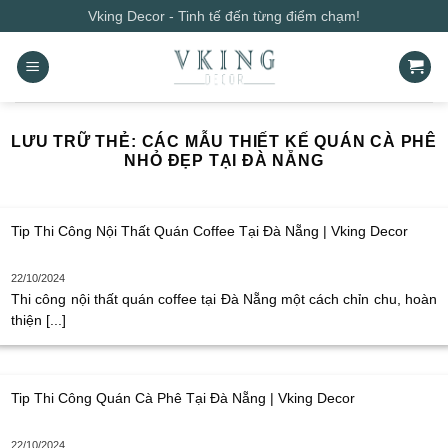
Bỏ
Vking Decor - Tinh tế đến từng điểm chạm!
qua
nội
dung
LƯU TRỮ THẺ:
CÁC MẪU THIẾT KẾ QUÁN CÀ PHÊ
NHỎ ĐẸP TẠI ĐÀ NẴNG
Tip Thi Công Nội Thất Quán Coffee Tại Đà Nẵng | Vking Decor
22/10/2024
Thi công nội thất quán coffee tại Đà Nẵng một cách chỉn chu, hoàn
thiện [...]
Tip Thi Công Quán Cà Phê Tại Đà Nẵng | Vking Decor
22/10/2024