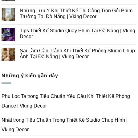
Những
Không
Xu
có
Những Lưu Ý Khi Thiết Kế Thi Công Trọn Gói Phim
Hướng
bình
Thiết
luận
Trường Tại Đà Nẵng | Vking Decor
Kế
ở
Thi
Những
Không
Công
Lưu
có
Tips Thiết Kế Studio Quay Phim Tại Đà Nẵng | Vking
Studio
Ý
bình
Chụp
Trong
luận
Decor
Ảnh
Thiết
ở
Tại
Kế
Những
Không
Đà
Thi
Lưu
có
Sai Lầm Cần Tránh Khi Thiết Kế Phòng Studio Chụp
Nẵng
Công
Ý
bình
|
Trọn
Khi
luận
Ảnh Tại Đà Nẵng | Vking Decor
Vking
Gói
Thiết
ở
Decor
Studio
Kế
Tips
Không
Quay
Thi
Thiết
có
Phim
Công
Kế
bình
Tại
Trọn
Studio
Những ý kiến gần đây
luận
Đà
Gói
Quay
ở
Nẵng
Phim
Phim
Sai
|
Trường
Tại
Lầm
Vking
Tại
Đà
Cần
Decor
Đà
Nẵng
Tránh
Phu Loc Ta
trong
Tiêu Chuẩn Yêu Cầu Khi Thiết Kế Phòng
Nẵng
|
Khi
|
Vking
Thiết
Dance | Vking Decor
Vking
Decor
Kế
Decor
Phòng
Studio
Chụp
Nhật
trong
Tiêu Chuẩn Trong Thiết Kế Studio Chụp Hình |
Ảnh
Tại
Vking Decor
Đà
Nẵng