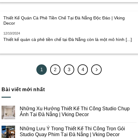
Thiết Kế Quán Cà Phê Tiền Chế Tại Đà Nẵng Độc Đáo | Vking
Decor
12/10/2024
Thiết kế quán cà phê tiền chế tại Đà Nẵng còn là một mô hình [...]
1
2
3
4
Bài viết mới nhất
Những Xu Hướng Thiết Kế Thi Công Studio Chụp
Ảnh Tại Đà Nẵng | Vking Decor
Không
có
Những Lưu Ý Trong Thiết Kế Thi Công Trọn Gói
bình
luận
Studio Quay Phim Tại Đà Nẵng | Vking Decor
ở