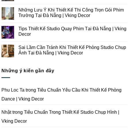
Những
Không
Xu
có
Những Lưu Ý Khi Thiết Kế Thi Công Trọn Gói Phim
Hướng
bình
Thiết
luận
Trường Tại Đà Nẵng | Vking Decor
Kế
ở
Thi
Những
Không
Công
Lưu
có
Tips Thiết Kế Studio Quay Phim Tại Đà Nẵng | Vking
Studio
Ý
bình
Chụp
Trong
luận
Decor
Ảnh
Thiết
ở
Tại
Kế
Những
Không
Đà
Thi
Lưu
có
Sai Lầm Cần Tránh Khi Thiết Kế Phòng Studio Chụp
Nẵng
Công
Ý
bình
|
Trọn
Khi
luận
Ảnh Tại Đà Nẵng | Vking Decor
Vking
Gói
Thiết
ở
Decor
Studio
Kế
Tips
Không
Quay
Thi
Thiết
có
Phim
Công
Kế
bình
Tại
Trọn
Studio
Những ý kiến gần đây
luận
Đà
Gói
Quay
ở
Nẵng
Phim
Phim
Sai
|
Trường
Tại
Lầm
Vking
Tại
Đà
Cần
Decor
Đà
Nẵng
Tránh
Phu Loc Ta
trong
Tiêu Chuẩn Yêu Cầu Khi Thiết Kế Phòng
Nẵng
|
Khi
|
Vking
Thiết
Dance | Vking Decor
Vking
Decor
Kế
Decor
Phòng
Studio
Chụp
Nhật
trong
Tiêu Chuẩn Trong Thiết Kế Studio Chụp Hình |
Ảnh
Tại
Vking Decor
Đà
Nẵng