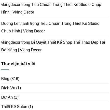
|
Vking
vkingdecor
trong
Tiêu Chuẩn Trong Thiết Kế Studio Chụp
Decor
Hình | Vking Decor
Duong Le thanh
trong
Tiêu Chuẩn Trong Thiết Kế Studio
Chụp Hình | Vking Decor
vkingdecor
trong
Bí Quyết Thiết Kế Shop Thể Thao Đẹp Tại
Đà Nẵng | Vking Decor
Thư viện bài viết
Blog
(816)
Dịch Vụ
(1)
Dự Án
(1)
Thiết Kế Salon
(1)