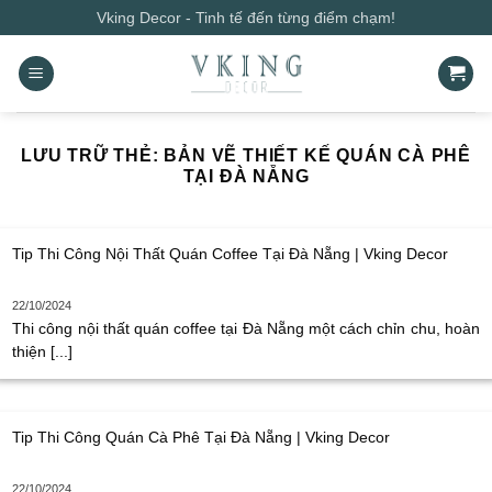
Bỏ
Vking Decor - Tinh tế đến từng điểm chạm!
qua
nội
dung
LƯU TRỮ THẺ:
BẢN VẼ THIẾT KẾ QUÁN CÀ PHÊ
TẠI ĐÀ NẴNG
Tip Thi Công Nội Thất Quán Coffee Tại Đà Nẵng | Vking Decor
22/10/2024
Thi công nội thất quán coffee tại Đà Nẵng một cách chỉn chu, hoàn
thiện [...]
Tip Thi Công Quán Cà Phê Tại Đà Nẵng | Vking Decor
22/10/2024